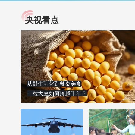
央视看点
小央视频
全民健康
央视网原创视频子品牌，
提高全民健康素养水
以更加贴近年轻人的视
助力“健康中国2030”
角，有趣、有料、有故事
略。央视网《全民健
的方式解读时代。
康》，向所有人分享
知识！
从野生驯化到餐桌美食
一粒大豆如何跨越千年？