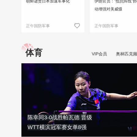
朝鲜谴责日本加速军事化
伊朗官员：“抵抗阵线”
动增强对美威慑
正午国防军事
正午国防军事
体育
VIP会员
奥林匹克
陈幸同3-0战胜帕瓦德 晋级
WTT横滨冠军赛女单8强