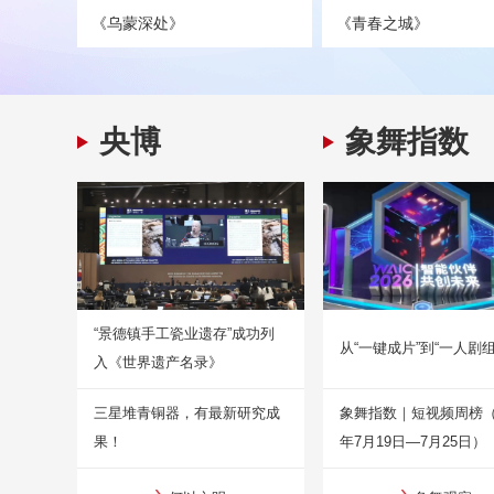
《乌蒙深处》
《青春之城》
央博
象舞指数
“景德镇手工瓷业遗存”成功列
从“一键成片”到“一人剧组
入《世界遗产名录》
三星堆青铜器，有最新研究成
象舞指数｜短视频周榜（2
果！
年7月19日—7月25日）