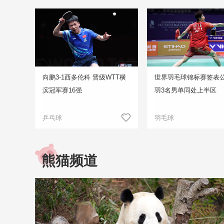
向鹏3-1西多伦科 晋级WTT横
世界羽毛球锦标赛签表公
滨冠军赛16强
羽3名男单同处上半区
乒乓球
羽毛球
熊猫频道