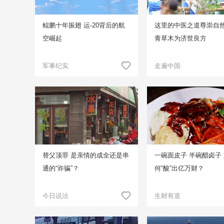
鲲鹏十年振翅 运-20背后的航
这里的中医之道尊崇自然
空崛起
青草木为济世良方
军事纪实
走遍中国
替父顶罪 是亲情的成全还是串
一碗面皮子 半碗醋卤子
通的“诈骗”？
何“酸”出亿万财？
今日说法
生财有道