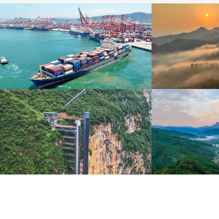
青岛港今年新辟16条国际航线
河北承德：金山
8月5日，“科伦坡”轮缓缓驶离山东港口青岛港前湾联
8月6日，河北承德，
合集装箱码头。
下，呈现出雄浑壮阔的