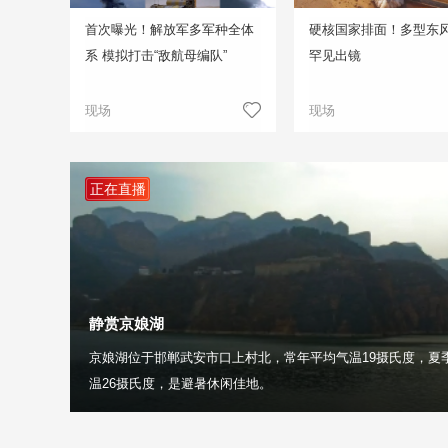
首次曝光！解放军多军种全体
硬核国家排面！多型东
系 模拟打击“敌航母编队”
罕见出镜
现场
现场
正在直播
静赏京娘湖
京娘湖位于邯郸武安市口上村北，常年平均气温19摄氏度，夏
温26摄氏度，是避暑休闲佳地。