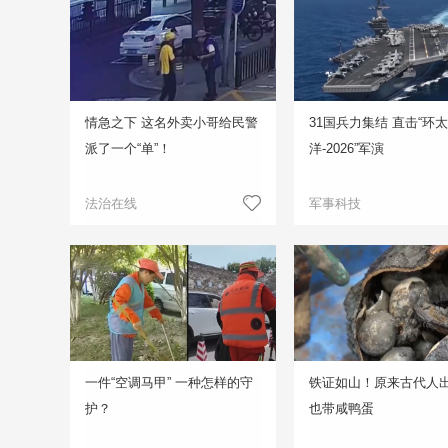
情急之下 这名外卖小哥给民警
31国兵力集结 直击“环
派了一个“单”！
洋-2026”军演
法治在线
军事科技
一件“空调马甲” 一种怎样的守
铁证如山！原来古代人
护？
也带咸鸭蛋