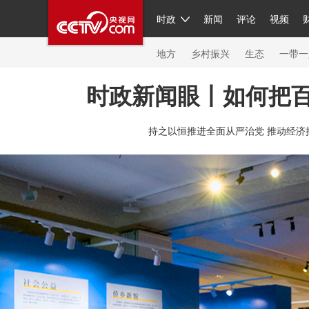
时政
新闻
评论
视频
人民领袖习近平
直播
繁体
片库
海外频道
栏目大全
联播+
iPanda
中国领
节目单
Engl
地方
乡村振兴
生态
一带一
时政新闻眼丨如何把
总台春晚
持之以恒推进全面从严治党 推动经济
新闻
人民领袖
视频
现场
体育
VIP会员