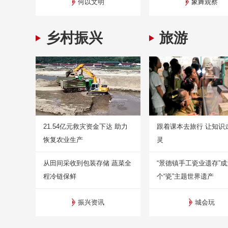
何以文明
象舞观察
乡村振兴
旅游
21.54亿元救灾资金下达 助力
跟着课本去旅行 让知识
恢复农业生产
灵
从田间采收到包装存储 蔬菜全
“景德镇手工瓷业遗存”
程冷链保鲜
个“瓷”主题世界遗产
振兴资讯
城会玩