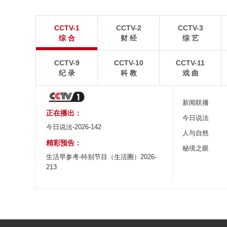
“空中校车”托举云端求学路
四川眉山：瓦屋
CCTV-1
CCTV-2
CCTV-3
二号悬崖电梯“扶摇梯”近日正式投运，将山乡学子单
瓦屋山雄浑平顶与峨眉
综 合
财 经
综 艺
程3个多小时的求学路缩减至30分钟。
熠生辉。
CCTV-9
CCTV-10
CCTV-11
纪 录
科 教
戏 曲
新闻联播
正在播出：
今日说法
今日说法-2026-142
人与自然
精彩预告：
秘境之眼
生活早参考-特别节目（生活圈）2026-
213