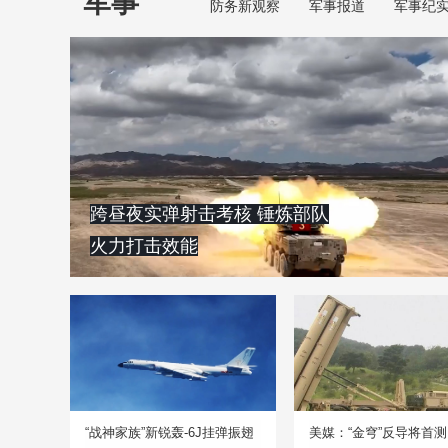
军事
防务新观察
军事报道
军事纪
跨昼夜实弹射击考核 锤炼部队
火力打击效能
“战神家族”新锐轰-6J挂弹振翅
美媒：“金穹”反导将首测