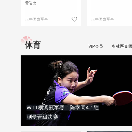
黄岩岛
正午国防军事
正午国防军事
体育
VIP会员
奥林匹克
WTT横滨冠军赛：陈幸同4-1胜
蒯曼晋级决赛