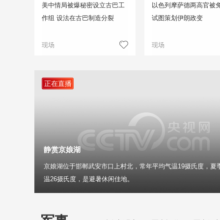
美中情局被爆秘密设立古巴工
以色列摩萨德两高官被免
作组 设法在古巴制造分裂
试图策划伊朗政变
现场
现场
正在直播
静赏京娘湖
京娘湖位于邯郸武安市口上村北，常年平均气温19摄氏度，夏
温26摄氏度，是避暑休闲佳地。