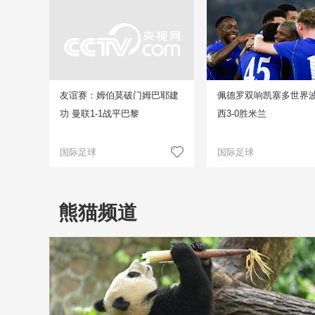
友谊赛：姆伯莫破门姆巴耶建
佩德罗双响凯塞多世界波
功 曼联1-1战平巴黎
西3-0胜米兰
国际足球
国际足球
熊猫频道