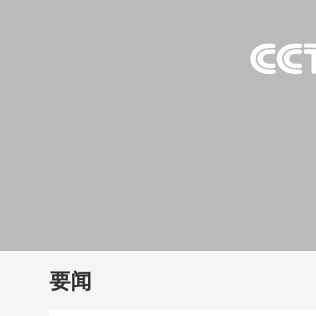
财经
教育
乡村振兴
生态环境
一带一路
大国智造
大国展会
大国保险
云顶对话
云
CCTV.节目官网
直播
节目单
栏目
片库
要闻