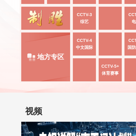
CCTV-3
CCT
综艺
电
CCTV-4
CCT
中文国际
国防
地方专区
CCTV-5+
体育赛事
视频