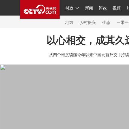
时政
新闻
评论
视频
人民领袖习近平
直播
繁体
片库
海外频道
栏目大全
联播+
iPanda
中国领
节目单
Engl
地方
乡村振兴
生态
一带一
以心相交，成其久
总台春晚
网络春晚
共产党员网
秧纪录
纪
从四个维度读懂今年以来中国元首外交 |
持续
新闻
国内
国际
评论
经济
军事
科技
人民领袖习近平
联播+
热解读
天天学习
习
视频
小央视频
小央直播
直播中国
熊猫频
现场
前线
比划
快看
蓝海中国
新兵请入
体育
直播
竞猜
2026年世界杯
2026年冬奥
VIP会员
CCTV奥林匹克频道
生活体育大会
体