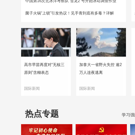
中国第16次北冰洋考察队“雪龙2”号开始冰站调查作业
菌子火锅“上锁”引发热议！见手青到底有多毒？详解
高市早苗再度对“无核三
加拿大一省野火失控 逾2
原则”含糊表态
万人连夜逃离
国际新闻
国际新闻
热点专题
学习强