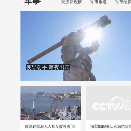
军事
防务新观察
军事报道
军事纪
便导射手 暗夜出击
俄乌在黑海无人机互袭升级 泽
海军83舰编队圆满结束