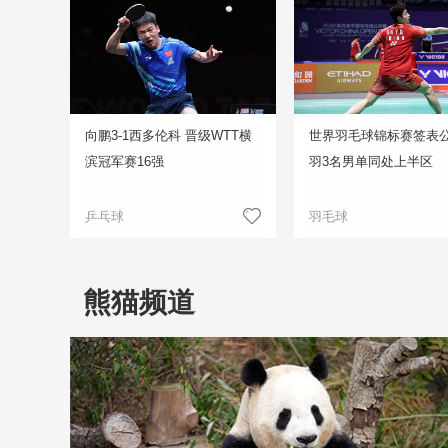
向鹏3-1西多伦科 晋级WTT横
世界羽毛球锦标赛签表公
滨冠军赛16强
羽3名男单同处上半区
乒乓球
羽毛球
熊猫频道