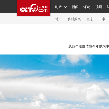
时政
新闻
评论
视频
人民领袖习近平
直播
繁体
片库
海外频道
栏目大全
联播+
iPanda
中国领
节目单
Engl
地方
乡村振兴
生态
一带一
总台春晚
网络春晚
共产党员网
秧纪录
纪
从四个维度读懂今年以来中
新闻
国内
国际
评论
经济
军事
科技
人民领袖习近平
联播+
热解读
天天学习
习
视频
小央视频
小央直播
直播中国
熊猫频
现场
前线
比划
快看
蓝海中国
新兵请入
体育
直播
竞猜
2026年世界杯
2026年冬奥
VIP会员
CCTV奥林匹克频道
生活体育大会
体