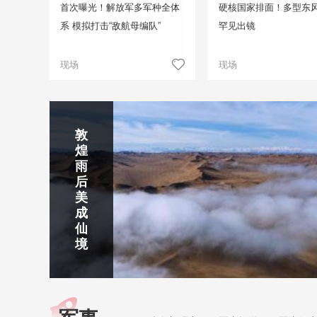
首次曝光！解放军多军种全体
硬核国家排面！多型东
系 模拟打击“敌航母编队”
罕见出镜
现场
现场
正在直播
敦
吉
南
秦
剑
云
煌
林
京
焦
皇
川
烟
探
雨
市
玄
作
岛
下
雨
古
后
北
武
红
金
梅
齐
北
美
山
湖
石
梦
岭
云
水
成
静赏京娘湖
公
景
峡
海
瀑
山
镇
仙
园
区
湾
布
京娘湖位于邯郸武安市口上村北，常年平均气温19摄氏度，夏
境
温26摄氏度，是避暑休闲佳地。