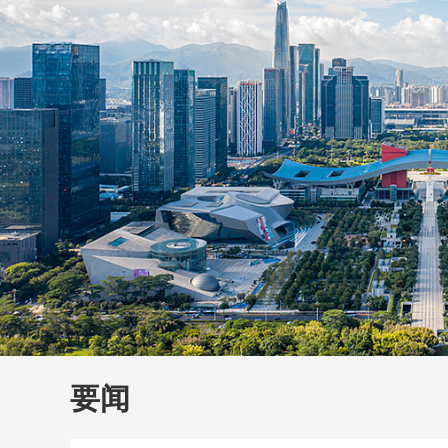
财经
教育
乡村振兴
生态环境
一带一路
大国智造
大国展会
大国保险
云顶对话
云
CCTV.节目官网
直播
节目单
栏目
片库
要闻