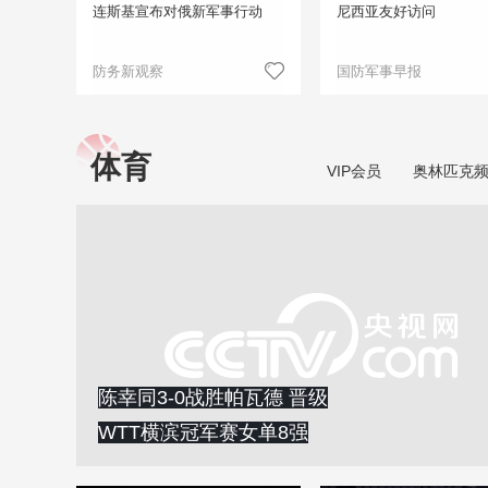
连斯基宣布对俄新军事行动
尼西亚友好访问
防务新观察
国防军事早报
体育
VIP会员
奥林匹克
陈幸同3-0战胜帕瓦德 晋级
WTT横滨冠军赛女单8强