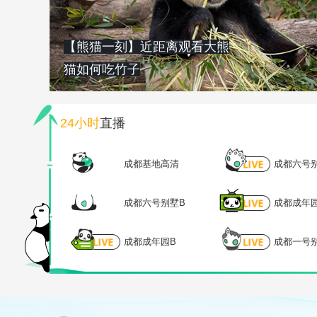
【熊猫一刻】近距离观看大熊
猫如何吃竹子
24小时
直播
成都基地高清
成都六号
成都六号别墅B
成都成年
成都成年园B
成都一号