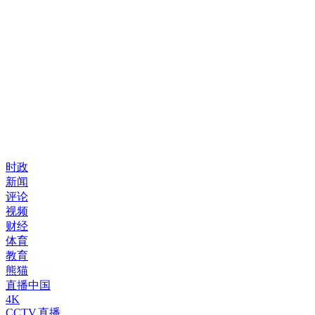
时政
新闻
评论
视频
财经
体育
教育
熊猫
直播中国
4K
CCTV.直播