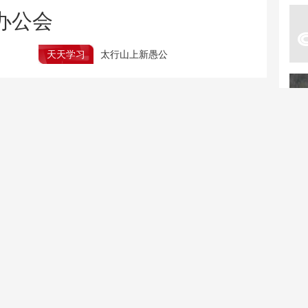
办公会
天天学习
太行山上新愚公
全民健身日｜南北齐上阵 健身“热”起来
45天暴瘦40斤后昏迷住进ICU AI减重暗藏哪些风险
全国首个健康生活方式医学中心什么样？记者探访
海事部门对平陆运河进行
返乡农民“落笔生花” “悬
首次全航段巡航
浮书法”走红