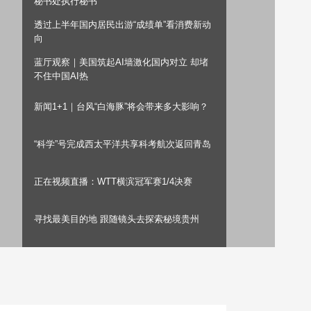
秘书处执行秘书
艺术
汽车
数智
5G
产业+
透过上半年国内居民出游“成绩单”看消费新动
向
时尚
天气
才艺
网展
央央好物
蓝厅观察｜美国筑起AI墙激化国内对立 却堵
不住中国AI热
新闻1+1｜台风“白海豚”将会带来多大影响？
“科学”号完成西太平洋共享科考航次返回青岛
正在视频直播：WTT横滨冠军赛1/4决赛
寻找最美目的地 跟随镜头去探索秘境贵州