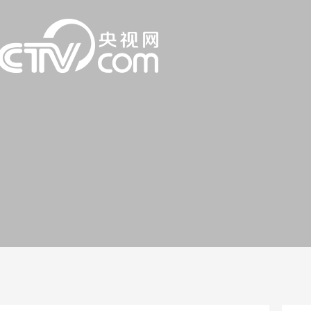
一路
央博
非遗
文化
旅游
科普
健康
乐龄
阅读
话
云起
超级工厂
智敬中国
全民健康
颜选攻略
海洋
片库
热播榜
总台企业白名单