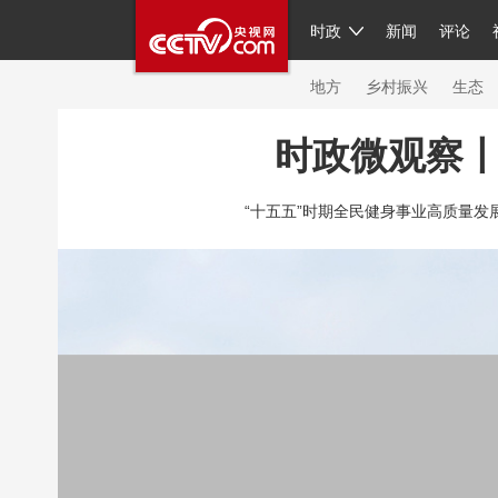
时政
新闻
评论
人民领袖习近平
直播
繁体
片库
海外频道
栏目大全
联播+
iPand
地方
乡村振兴
生态
时政微观察丨
总台春晚
网络春晚
共产党员网
秧纪
“十五五”时期全民健身事业高质量发展有
新闻
国内
国际
评论
经济
军事
人民领袖习近平
联播+
热解读
天天学
视频
小央视频
小央直播
直播中国
现场
前线
比划
快看
蓝海中国
体育
直播
竞猜
2026年世界杯
20
VIP会员
CCTV奥林匹克频道
生活体育大