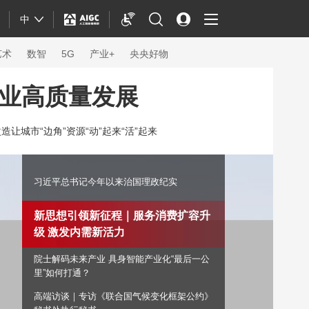
中
艺术
数智
5G
产业+
央央好物
事业高质量发展
造让城市“边角”资源“动”起来“活”起来
习近平总书记今年以来治国理政纪实
新思想引领新征程｜服务消费扩容升
级 激发内需新活力
院士解码未来产业 具身智能产业化“最后一公
体育
里”如何打通？
高端访谈｜专访《联合国气候变化框架公约》