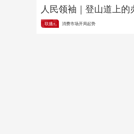
人民领袖｜登山道上的
联播+
消费市场开局起势
从先行指标看中国经济稳步向好
树立和践行正确政绩观
直面难题不回避
国防部：日“再军事化”妄动是地区和平稳定真正威胁
教育部全力推动教师减负工作落地见效、走深走实
战高温、保民生加“数”蝶变 智慧力量保障物资高效疏运
“白海豚”将在舟山到福鼎一带沿海登陆
多元业态带动消费 2026年电影暑期档票房超80亿元