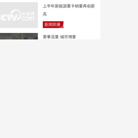
上半年新能源重卡销量再创新
高
新闻联播
赛事流量 城市增量
焦点访谈
《民用航空发展“十五五”规
划》发布 推进六大体系建设
第一时间
从城市绿肺到夜间乐园 公园
夏夜活动多
朝闻天下
强降雨致城区积水 陕西汉阴
加紧排涝除险