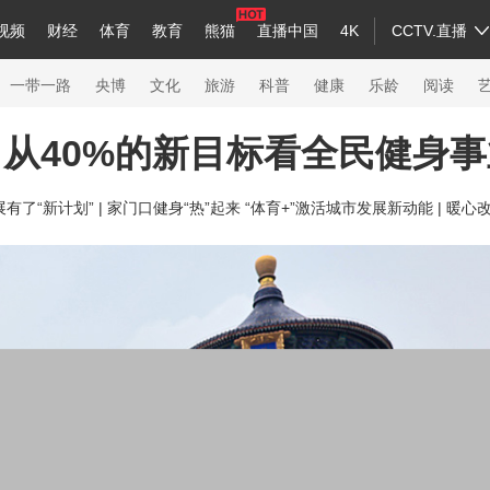
视频
财经
体育
教育
熊猫
直播中国
4K
CCTV.直播
a
中国领导人
节目单
English
听音
Монгол
央视快评
微视频
习式妙语
主持人
下载央视影音
热解读
天天学习
一带一路
央博
文化
旅游
科普
健康
乐龄
阅读
从40%的新目标看全民健身
录
纪录片网
国家大剧院
大型活动
了“新计划” |
家门口健身“热”起来 “体育+”激活城市发展新动能 |
暖心改
科技
法治
文娱
人物
公益
图片
习
习式妙语
央视快评
央视网评
光华锐评
锋面
熊猫频道
VR/AR
4K专区
全景新闻
新兵请入列
人生第一次
人生第二次
26年冬奥会
CBA
NBA
中超
国足
国际足球
网球
综合
会
体育江湖
文化体育
冰雪道路
足球道路