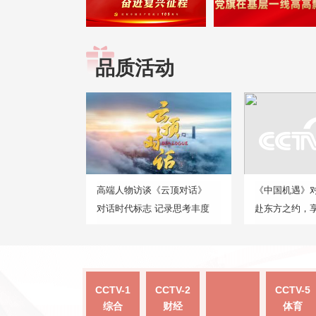
品质活动
高端人物访谈《云顶对话》
《中国机遇》
对话时代标志 记录思考丰度
赴东方之约，
CCTV-1
CCTV-2
CCTV-5
综合
财经
体育