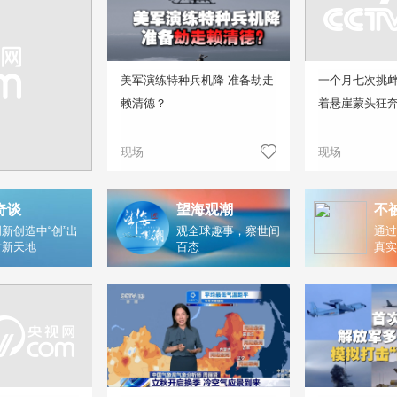
美军演练特种兵机降 准备劫走
一个月七次挑
赖清德？
着悬崖蒙头狂
现场
现场
奇谈
望海观潮
不
新创造中“创”出
观全球趣事，察世间
通过
片新天地
百态
真实