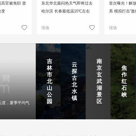
高官被免职 曾
东北华北最闷热天气即将过去
首次曝光！解
政变
哈尔滨 长春最低温10℃左右
系 模拟打击“敌
现场
现场
吉
南
云
林
京
焦
探
市
玄
作
古
北
武
红
北
山
湖
石
水
公
景
峡
镇
园
区
氏度，夏季平均气