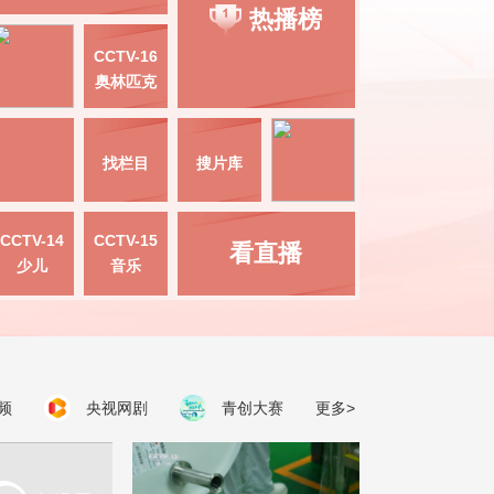
热播榜
CCTV-16
奥林匹克
找栏目
搜片库
CCTV-14
CCTV-15
看直播
少儿
音乐
频
央视网剧
青创大赛
更多>