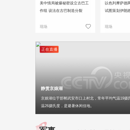
美中情局被爆秘密设立古巴工
以色列摩萨德两
作组 设法在古巴制造分裂
试图策划伊朗
现场
现场
正在直播
静赏京娘湖
京娘湖位于邯郸武安市口上村北，常年平均气温19摄
温26摄氏度，是避暑休闲佳地。