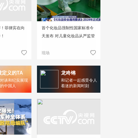
衅！菲律宾在向
首个化妆品强制性国家标准今
奔！
天发布 对儿童化妆品从严监管
现场
被定义的TA
龙咚锵
对谈和纪实展现
和记者一起感受令人
的中国人
着迷的新闻时刻