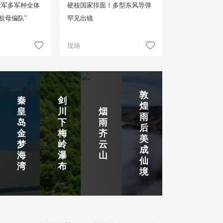
放军多军种全体
硬核国家排面！多型东风导弹
航母编队”
罕见出镜
现场
敦
秦
剑
煌
皇
川
烟
雨
岛
下
雨
后
金
梅
齐
美
梦
岭
云
成
海
瀑
山
仙
湾
布
境