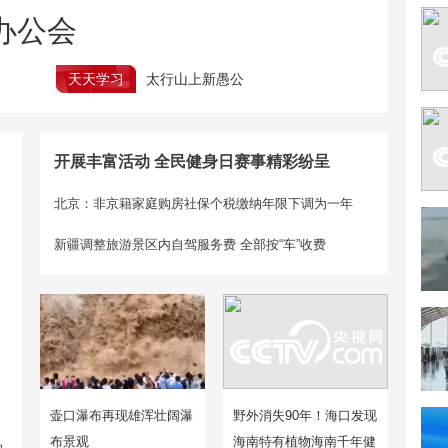
办公会
天天学习
太行山上新愚公
开展丰富活动 全民健身日赛事精彩纷呈
北京：非京籍家庭购房社保个税缴纳年限下调为一年
新疆调整旅游景区内自驾服务费 全部按“车”收费
壶口瀑布再现雄浑壮阔瀑
野外消失90年！海口发现
布景观
海南特有植物海南千年健