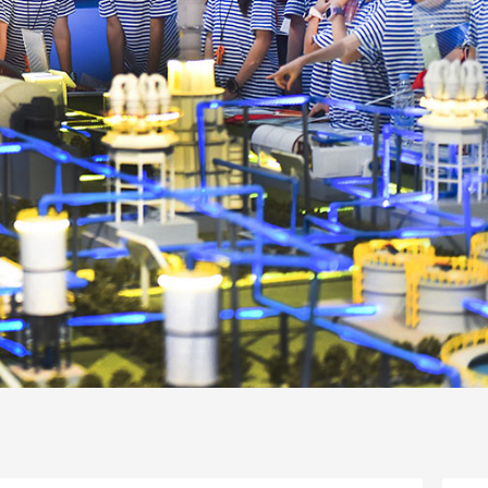
一路
央博
非遗
文化
旅游
科普
健康
乐龄
阅读
话
云起
超级工厂
智敬中国
全民健康
颜选攻略
海洋
片库
热播榜
总台企业白名单