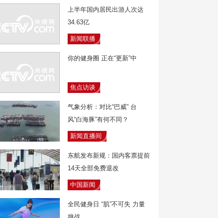
上半年国内居民出游人次达
34.63亿
新闻联播
你的健身圈 正在“更新”中
焦点访谈
气象分析：对比“巴威” 台
风“白海豚”有何不同？
新闻直播间
东航发布新规：国内客票提前
14天全部免费退改
中国新闻
全民健身日 “肌”不可失 力量
挑战