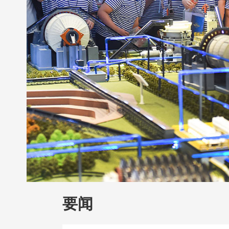
财经
教育
乡村振兴
生态环境
一带
大国智造
大国展会
大国保险
云顶对
CCTV.节目官网
直播
节目单
栏目
要闻