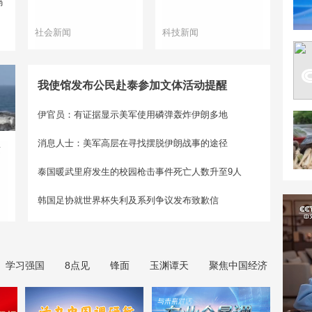
码
社会新闻
科技新闻
我使馆发布公民赴泰参加文体活动提醒
伊官员：有证据显示美军使用磷弹轰炸伊朗多地
消息人士：美军高层在寻找摆脱伊朗战事的途径
兹
泰国暖武里府发生的校园枪击事件死亡人数升至9人
韩国足协就世界杯失利及系列争议发布致歉信
学习强国
8点见
锋面
玉渊谭天
聚焦中国经济