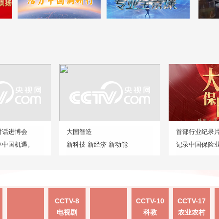
对话进博会
大国智造
首部行业纪录
享中国机遇。
新科技 新经济 新动能
记录中国保险
CCTV-8
CCTV-10
CCTV-17
电视剧
科教
农业农村