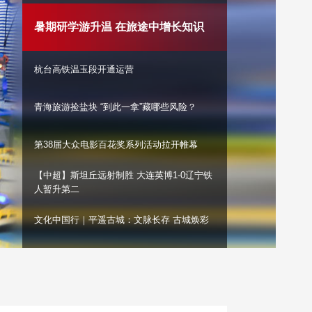
艺术
汽车
数智
5G
产业+
暑期研学游升温 在旅途中增长知识
时尚
天气
才艺
网展
央央好物
杭台高铁温玉段开通运营
青海旅游捡盐块 “到此一拿”藏哪些风险？
第38届大众电影百花奖系列活动拉开帷幕
【中超】斯坦丘远射制胜 大连英博1-0辽宁铁
人暂升第二
文化中国行｜平遥古城：文脉长存 古城焕彩