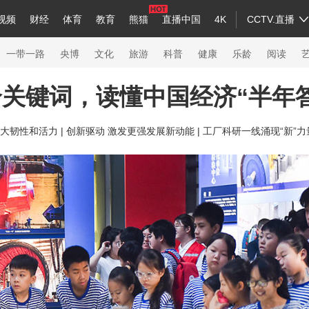
视频
财经
体育
教育
熊猫
直播中国
4K
CCTV.直播
a
中国领导人
节目单
English
听音
Монгол
央视快评
微视频
习式妙语
主持人
下载央视影音
热解读
天天学习
一带一路
央博
文化
旅游
科普
健康
乐龄
阅读
关键词，读懂中国经济“半年
录
纪录片网
国家大剧院
大型活动
大韧性和活力 |
创新驱动 激发更强发展新动能 |
工厂科研一线涌现“新”
科技
法治
文娱
人物
公益
图片
习
习式妙语
央视快评
央视网评
光华锐评
锋面
熊猫频道
VR/AR
4K专区
全景新闻
新兵请入列
人生第一次
人生第二次
26年冬奥会
CBA
NBA
中超
国足
国际足球
网球
综合
会
体育江湖
文化体育
冰雪道路
足球道路