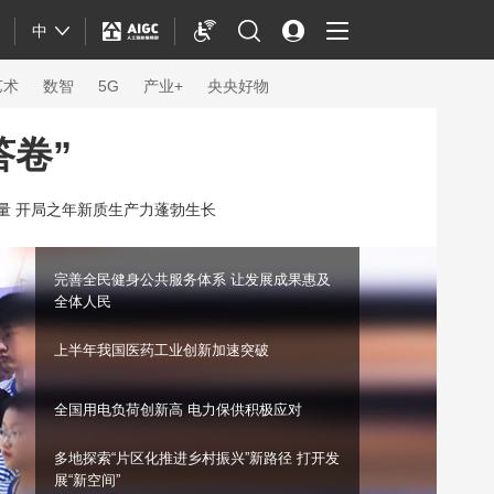
中
艺术
数智
5G
产业+
央央好物
答卷”
力量 开局之年新质生产力蓬勃生长
完善全民健身公共服务体系 让发展成果惠及
全体人民
上半年我国医药工业创新加速突破
全国用电负荷创新高 电力保供积极应对
体育
多地探索“片区化推进乡村振兴”新路径 打开发
展“新空间”