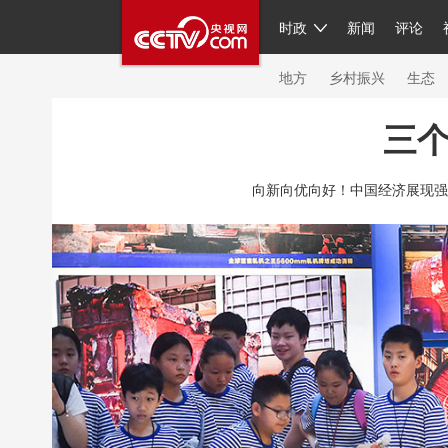
时政
新闻
评论
人民领袖习近平
直播
繁体
片库
海外频道
栏目大全
联播+
iPand
地方
乡村振兴
生态
三个
总台春晚
网络春晚
共产党员网
秧纪
向新向优向好！中国经济展现强
新闻
国内
国际
评论
经济
军事
人民领袖习近平
联播+
热解读
天天学
视频
小央视频
小央直播
直播中国
现场
前线
比划
快看
蓝海中国
体育
直播
竞猜
2026年世界杯
20
VIP会员
CCTV奥林匹克频道
生活体育大