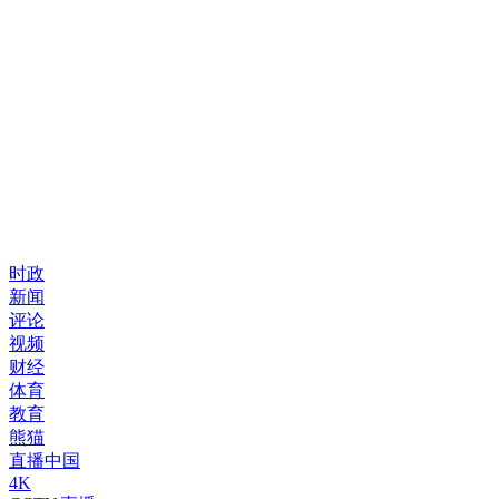
时政
新闻
评论
视频
财经
体育
教育
熊猫
直播中国
4K