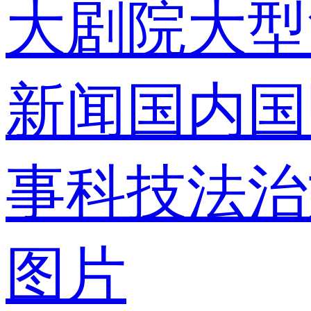
大剧院
大型
录
新闻
国内
国
事
科技
法治
使用合作网
图片