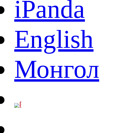
iPanda
English
Монгол