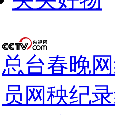
下次自动
录
总台春晚
网
员网
秧纪录
登