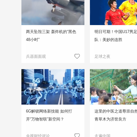
两天坠毁三架 轰炸机的“黑色
明日可期！中国U17男
48小时”
队：美妙的连胜
兵器面面观
足球之夜
6G解锁网络新技能 如何打
这里的中医之道尊崇自然
开“万物智联”新空间？
青草木为济世良方
央视财经评论
走遍中国