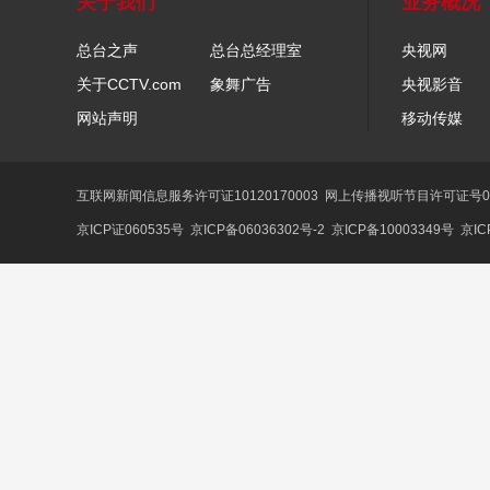
关于我们
业务概况
总台之声
总台总经理室
央视网
关于CCTV.com
象舞广告
央视影音
网站声明
移动传媒
互联网新闻信息服务许可证10120170003
网上传播视听节目许可证号01
京ICP证060535号
京ICP备06036302号-2
京ICP备10003349号
京IC