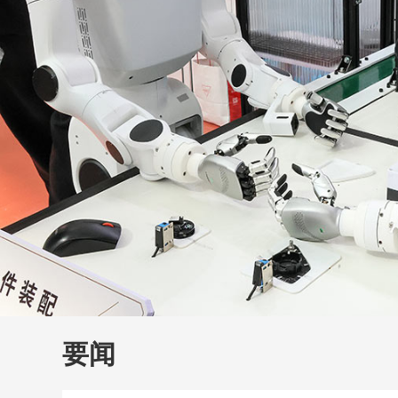
财经
教育
乡村振兴
生态环境
一带一路
大国智造
大国展会
大国保险
云顶对话
云
CCTV.节目官网
直播
节目单
栏目
片库
要闻