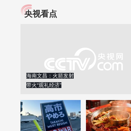
央视看点
小央视频
全民健康
央视网原创视频子品牌，
提高全民健康素养水
以更加贴近年轻人的视
助力“健康中国2030”
角，有趣、有料、有故事
略。央视网《全民健
的方式解读时代。
康》，向所有人分享
知识！
海南文昌：火箭发射
带火“观礼经济”