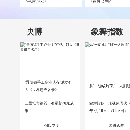
《乌蒙深处》
《青春之城》
央博
象舞指数
“景德镇手工瓷业遗存”成功列
从“一键成片”到“一人剧组
入《世界遗产名录》
三星堆青铜器，有最新研究成
象舞指数｜短视频周榜（2
果！
年7月19日—7月25日）
何以文明
象舞观察