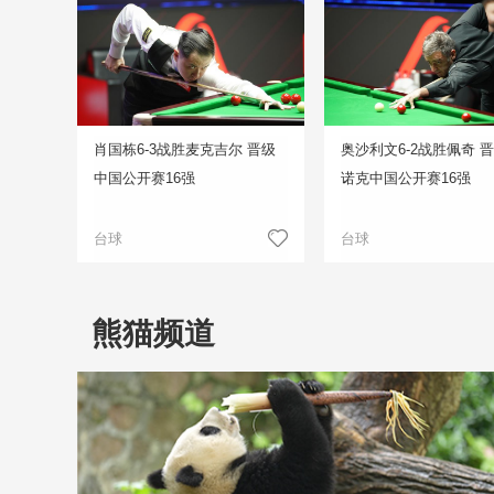
肖国栋6-3战胜麦克吉尔 晋级
奥沙利文6-2战胜佩奇 
中国公开赛16强
诺克中国公开赛16强
台球
台球
熊猫频道