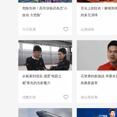
危险先例！高市涉核武表态“小
舌尖上的狂欢！解锁热
改动 大危险”
的多元演绎
今日亚洲
山海珍味
从银幕到现实 感受“电影之
石智勇的新挑战 举重名
都”青岛的光影魔力
执教新篇章
消费主张
体坛零距离