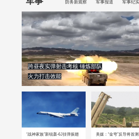
军事
防务新观察
军事报道
军事纪
跨昼夜实弹射击考核 锤炼部队
火力打击效能
“战神家族”新锐轰-6J挂弹振翅
美媒：“金穹”反导将首测