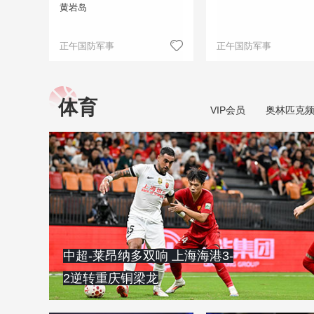
黄岩岛
正午国防军事
正午国防军事
体育
VIP会员
奥林匹克
中超-莱昂纳多双响 上海海港3-
2逆转重庆铜梁龙