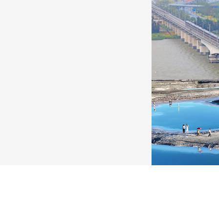
广西昭平: 高山秋茶采摘忙
杭台高铁温玉段
晨光洒在茶园，连绵起伏的茶山云雾缭绕，茶农采摘
杭台高铁温玉段途经台
秋茶，绘就一幅秀美的茶乡画卷。
约37公里，设计时速3