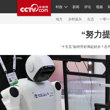
时政
新闻
评论
视频
人民领袖习近平
直播
繁体
片库
海外频道
栏目大全
联播+
iPanda
中国领
节目单
Engl
地方
乡村振兴
生态
一带一
“努力
总台春晚
网络春晚
共产党员网
秧纪录
纪
“十五五”如何开好局起好步？总
新闻
国内
国际
评论
经济
军事
科技
人民领袖习近平
联播+
热解读
天天学习
习
视频
小央视频
小央直播
直播中国
熊猫频
现场
前线
比划
快看
蓝海中国
新兵请入
体育
直播
竞猜
2026年世界杯
2026年冬奥
VIP会员
CCTV奥林匹克频道
生活体育大会
体