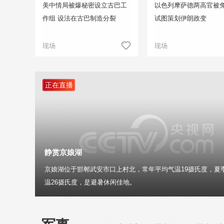
美中情局被爆秘密设立古巴工
以色列摩萨德两高官被免
作组 设法在古巴制造分裂
试图策划伊朗政变
现场
现场
正在直播
静赏京娘湖
京娘湖位于邯郸武安市口上村北，常年平均气温19摄氏度，夏
温26摄氏度，是避暑休闲佳地。