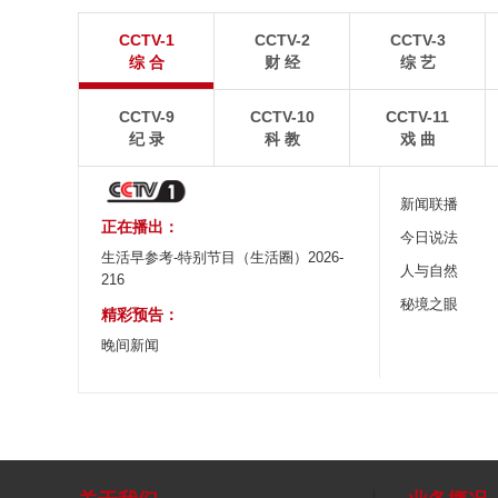
“大地指纹”奏响夏夜文旅乐章
青海大柴旦翡翠
CCTV-1
CCTV-2
CCTV-3
8月7日，贵州省毕节市大方县奢香古镇梯田音乐会在
青海海西蒙古族藏族自
综 合
财 经
综 艺
宛如“大地指纹”般的环形梯田上演。
游旺季。
CCTV-9
CCTV-10
CCTV-11
纪 录
科 教
戏 曲
新闻联播
正在播出：
今日说法
生活早参考-特别节目（生活圈）2026-
人与自然
216
秘境之眼
精彩预告：
晚间新闻