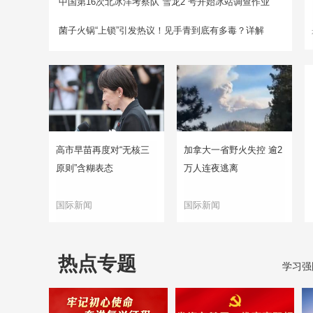
中国第16次北冰洋考察队“雪龙2”号开始冰站调查作业
菌子火锅“上锁”引发热议！见手青到底有多毒？详解
高市早苗再度对“无核三
加拿大一省野火失控 逾2
原则”含糊表态
万人连夜逃离
国际新闻
国际新闻
热点专题
学习强