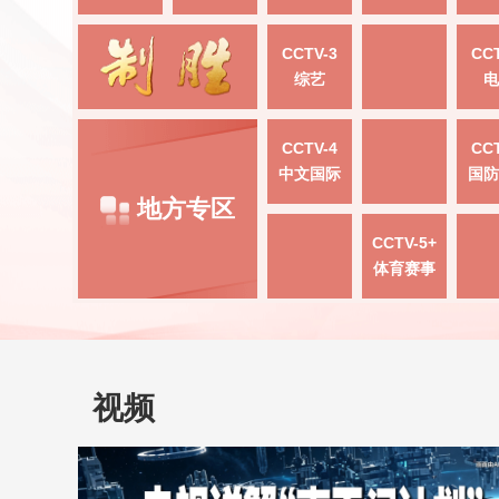
CCTV-3
CCT
综艺
电
CCTV-4
CCT
中文国际
国防
地方专区
CCTV-5+
体育赛事
视频