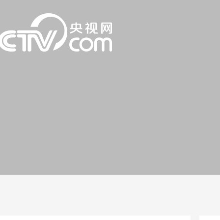
一路
央博
非遗
文化
旅游
科普
健康
乐龄
阅读
话
云起
超级工厂
智敬中国
全民健康
颜选攻略
海洋
片库
收视榜
总台企业白名单