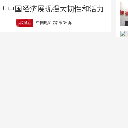
！中国经济展现强大韧性和活力
联播+
中国电影 踏“浪”出海
记者调查午夜“引流”直播间乱象
高温天粮食如何储存？“冬冷夏用”让储备粮保质保鲜
浙江推出“个人身后金融事”一站式查询服务试点
台风“白海豚”将移入东海
“哪吒”“八仙”为什么都在
浙江组织渔船回港避风
这里诞生？