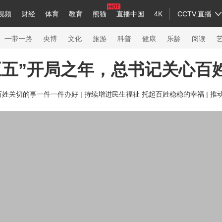
视频
财经
体育
教育
熊猫
直播中国
4K
CCTV.直播
a
中国领导人
节目单
English
听音
Монгол
央视快评
微视频
习式妙语
主持人
下载央视影音
热解读
天天学习
一带一路
央博
文化
旅游
科普
健康
乐龄
阅读
五五”开局之年，总书记关心百
录
纪录片网
国家大剧院
大型活动
百姓关切的事一件一件办好 |
持续增进民生福祉 托起百姓稳稳的幸福 |
推
科技
法治
文娱
人物
公益
图片
习
习式妙语
央视快评
央视网评
光华锐评
锋面
熊猫频道
VR/AR
4K专区
全景新闻
新兵请入列
人生第一次
人生第二次
26年冬奥会
CBA
NBA
中超
国足
国际足球
网球
综合
会
体育江湖
文化体育
冰雪道路
足球道路