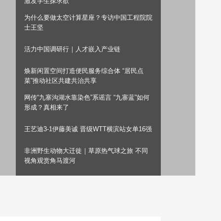
激发学生探求欲
艺术
汽车
数智
5G
产业+
为什么要做太空计算星座？专访中国工程院院
士王坚
时尚
天气
才艺
网展
央央好物
活力中国调研行｜人才嵌入产业链
焕新闲置空间打造便民服务综合体 “居民点
菜”推动社区共建共治共享
网传“九寨沟湖水靠染色”系谣言 “九寨蓝”如何
形成？真相来了
王艺迪3‑1伊藤美诚 晋级WTT横滨站女单16强
非洲野生动物大迁徙｜草原热气球之旅 不同
视角观赏角马渡河