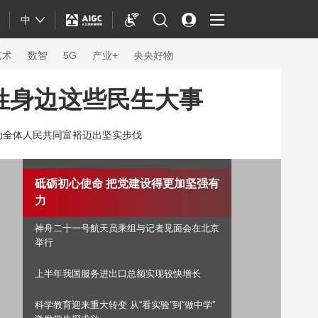
中
艺术
数智
5G
产业+
央央好物
姓身边这些民生大事
动全体人民共同富裕迈出坚实步伐
砥砺初心使命 把党建设得更加坚强有力
神舟二十一号航天员乘组与记者见面
会在北京举行
上半年我国服务进出口总额实现较快增长
体育
科学教育迎来重大转变 从“看实验”到“做中学”