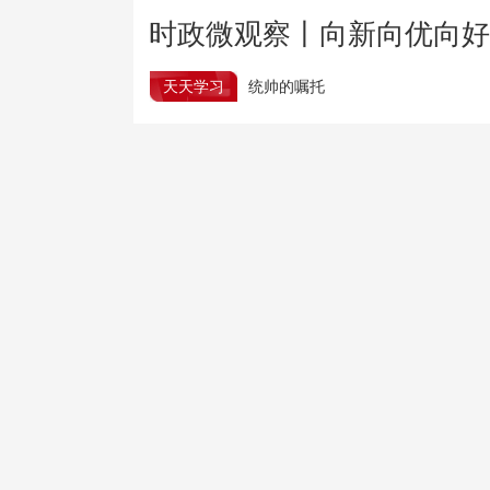
时政微观察丨向新向优向好
天天学习
统帅的嘱托
上半年产业创新活力进一步激发
树立和践行正确政绩观
善听八面来风
商务部就对美系列涉华消极措施实施反制答记者问
外交部发言人回应日本将中国列为“最大战略挑战”
国家防减救灾委对陕西启动国家四级救灾应急响应
“AI双星”上太空 有何新本领？一问到底
电动自行车消防安全暗访暗查 “飞线”充电等乱象突出