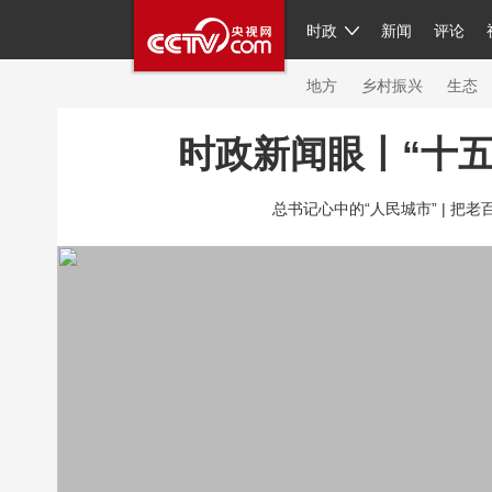
时政
新闻
评论
人民领袖习近平
直播
繁体
片库
海外频道
栏目大全
联播+
iPand
地方
乡村振兴
生态
时政新闻眼丨“十
总台春晚
网络春晚
共产党员网
秧纪
总书记心中的“人民城市” |
把老
新闻
国内
国际
评论
经济
军事
人民领袖习近平
联播+
热解读
天天学
视频
小央视频
小央直播
直播中国
现场
前线
比划
快看
蓝海中国
体育
直播
竞猜
2026年世界杯
20
VIP会员
CCTV奥林匹克频道
生活体育大