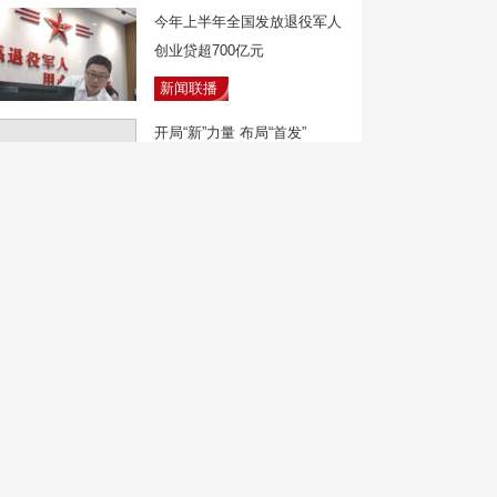
今年上半年全国发放退役军人
创业贷超700亿元
新闻联播
开局“新”力量 布局“首发”
从“新”出发
焦点访谈
黑龙江哈尔滨遭遇短时强降雨
新闻30分
湖北武汉：长江水也能制冷
变身天然空调
天下财经
广东深圳：一男子带170件文
物出境被查