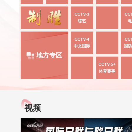
CCTV-3
CCT
综艺
电
CCTV-4
CCT
中文国际
国防
地方专区
CCTV-5+
体育赛事
视频