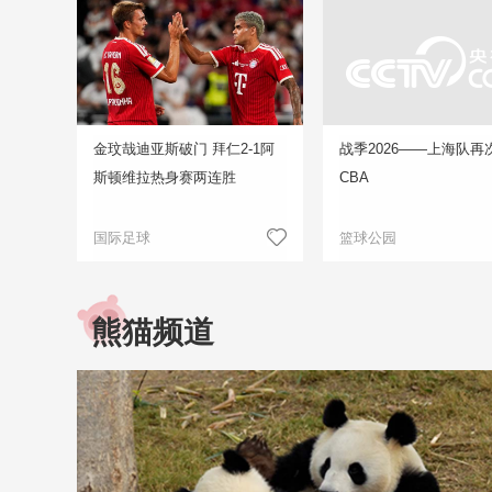
金玟哉迪亚斯破门 拜仁2-1阿
战季2026——上海队再
斯顿维拉热身赛两连胜
CBA
国际足球
篮球公园
熊猫频道