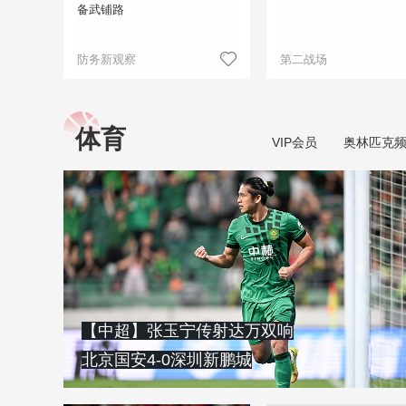
备武铺路
防务新观察
第二战场
体育
VIP会员
奥林匹克
【中超】张玉宁传射达万双响
北京国安4-0深圳新鹏城