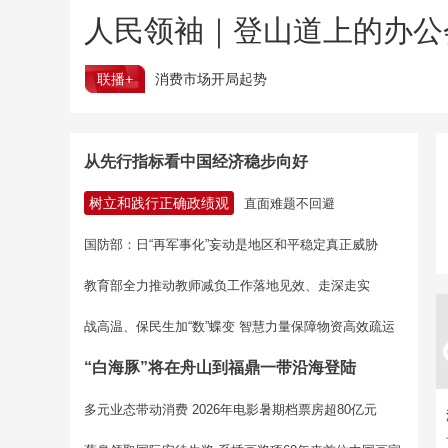
人民领袖｜登山道上的办公
联播+
消费市场开局起势
从先行指标看中国经济稳步向好
树立和践行正确政绩观
直面难题不回避
国防部：日“再军事化”妄动是地区和平稳定真正威胁
教育部全力推动教师减负工作落地见效、走深走实
战高温、保民生加“数”蝶变 智慧力量保障物资高效疏运
“白海豚”将在舟山到福鼎一带沿海登陆
多元业态带动消费 2026年电影暑期档票房超80亿元