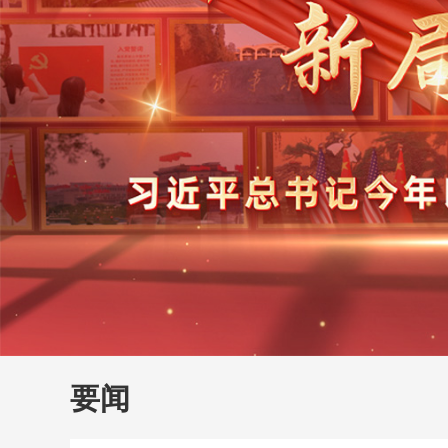
财经
教育
乡村振兴
生态环境
一带一路
大国智造
大国展会
大国保险
云顶对话
云
CCTV.节目官网
直播
节目单
栏目
片库
要闻