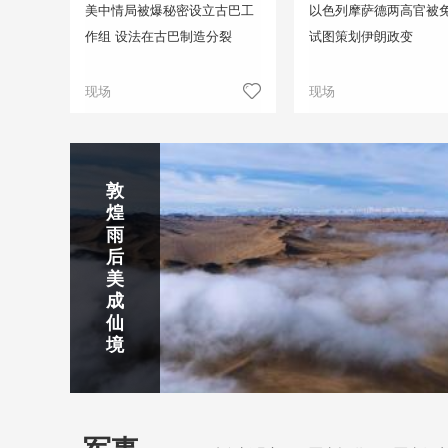
美中情局被爆秘密设立古巴工
以色列摩萨德两高官被免
作组 设法在古巴制造分裂
试图策划伊朗政变
现场
现场
正在直播
敦
吉
南
秦
剑
云
煌
林
京
焦
皇
川
烟
探
雨
市
玄
作
岛
下
雨
古
后
北
武
红
金
梅
齐
北
美
山
湖
石
梦
岭
云
水
成
静赏京娘湖
公
景
峡
海
瀑
山
镇
仙
园
区
湾
布
京娘湖位于邯郸武安市口上村北，常年平均气温19摄氏度，夏
境
温26摄氏度，是避暑休闲佳地。