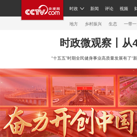
时政
新闻
评论
视频
人民领袖习近平
直播
繁体
片库
海外频道
栏目大全
联播+
iPanda
中国领
节目单
Engl
地方
乡村振兴
生态
一带一
时政微观察丨从
总台春晚
网络春晚
共产党员网
秧纪录
纪
“十五五”时期全民健身事业高质量发展有了“新计
新闻
国内
国际
评论
经济
军事
科技
人民领袖习近平
联播+
热解读
天天学习
习
视频
小央视频
小央直播
直播中国
熊猫频
现场
前线
比划
快看
蓝海中国
新兵请入
体育
直播
竞猜
2026年世界杯
2026年冬奥
VIP会员
CCTV奥林匹克频道
生活体育大会
体