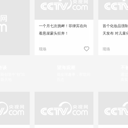
一个月七次挑衅！菲律宾在向
首个化妆品强
着悬崖蒙头狂奔！
天发布 对儿童
现场
现场
奇谈
望海观潮
不
新创造中“创”出
观全球趣事，察世间
通过
片新天地
百态
真实