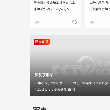
美中情局被爆秘密设立古巴工
以色列摩萨德两
作组 设法在古巴制造分裂
试图策划伊朗
现场
现场
正在直播
静赏京娘湖
京娘湖位于邯郸武安市口上村北，常年平均气温19摄
温26摄氏度，是避暑休闲佳地。