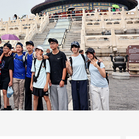
一路
央博
非遗
文化
旅游
科普
健康
乐龄
阅读
话
云起
超级工厂
智敬中国
全民健康
颜选攻略
海洋
片库
热播榜
总台企业白名单