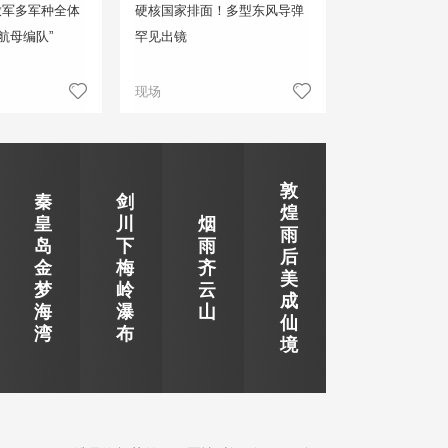
放军多军种全体
硬核国家排面！多型东风导弹
航母编队”
罕见出镜
现场
敦
秦
剑
煌
皇
川
烟
雨
岛
下
雨
后
金
梅
齐
美
梦
岭
云
成
海
瀑
山
仙
湾
布
境