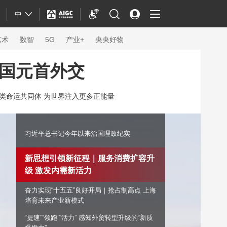
中
艺术
数智
5G
产业+
央央好物
国元首外交
类命运共同体 为世界注入更多正能量
习近平总书记今年以来治国理政纪实
新思想引领新征程｜服务消费扩容升
级 激发内需新活力
奋力实现“十五五”良好开局｜抢占制高点 上海
体育
培育未来产业新模式
“提速”“领跑”“活力” 感知外贸转型升级的“新质