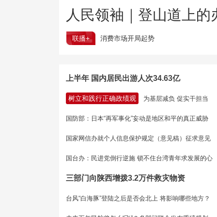
人民领袖｜登山道上的
联播+
消费市场开局起势
上半年 国内居民出游人次34.63亿
树立和践行正确政绩观
为基层减负 促实干担当
国防部：日本“再军事化”妄动是地区和平的真正威胁
国家网信办就个人信息保护规定（意见稿）征求意见
国台办：民进党倒行逆施 锁不住台湾青年求发展的心
三部门向陕西增拨3.2万件救灾物资
台风“白海豚”登陆之后是否会北上 将影响哪些地方？