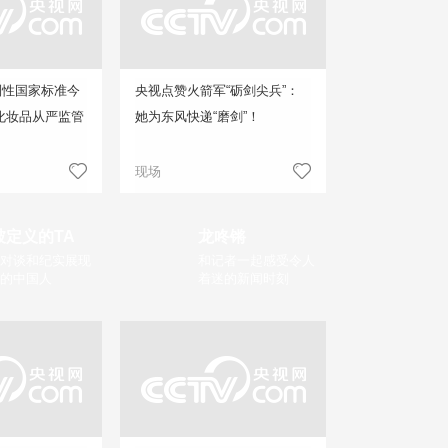
制性国家标准今
央视点赞火箭军“砺剑尖兵”：
化妆品从严监管
她为东风快递“磨剑”！
现场
被定义的TA
龙咚锵
对谈和纪实展现
和记者一起感受令人
的中国人
着迷的新闻时刻