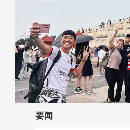
财经
教育
乡村振兴
生态环境
一带
大国智造
大国展会
大国保险
云顶对
CCTV.节目官网
直播
节目单
栏目
要闻