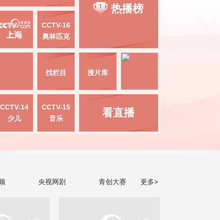
热播榜
CCTV-16
奥林匹克
找栏目
搜片库
CCTV-14
CCTV-15
看直播
少儿
音乐
频
央视网剧
青创大赛
更多>