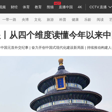
视频
财经
体育
教育
熊猫
直播中国
4K
CCTV.直播
a
中国领导人
节目单
English
听音
Монгол
央视快评
微视频
习式妙语
主持人
下载央视影音
热解读
天天学习
一带一路
央博
文化
旅游
科普
健康
乐龄
阅读
眼丨从四个维度读懂今年以来中
录
纪录片网
国家大剧院
大型活动
年中国元首外交纪事 |
奋力开创中国式现代化建设新局面 |
持续推动构建人
科技
法治
文娱
人物
公益
图片
习
习式妙语
央视快评
央视网评
光华锐评
锋面
熊猫频道
VR/AR
4K专区
全景新闻
新兵请入列
人生第一次
人生第二次
26年冬奥会
CBA
NBA
中超
国足
国际足球
网球
综合
会
体育江湖
文化体育
冰雪道路
足球道路