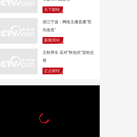
天下财经
浙江宁波：网络主播直播“荒
岛改造”
新闻30分
立秋养生 应对“秋包伏”湿热交
替
正点财经