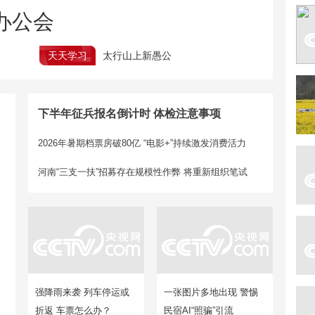
办公会
天天学习
太行山上新愚公
下半年征兵报名倒计时 体检注意事项
2026年暑期档票房破80亿 “电影+”持续激发消费活力
河南“三支一扶”招募存在规模性作弊
将重新组织笔试
强降雨来袭 列车停运或
一张图片多地出现 警惕
折返 车票怎么办？
民宿AI“照骗”引流