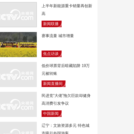
上半年新能源重卡销量再创新
高
新闻联播
赛事流量 城市增量
焦点访谈
低价球票背后暗藏陷阱 19万
元被转账
新闻直播间
民进党“大佬”拖欠巨款却健身
高消费引发争议
中国新闻
辽宁：文旅资源多元 特色城
市吸引外国游客