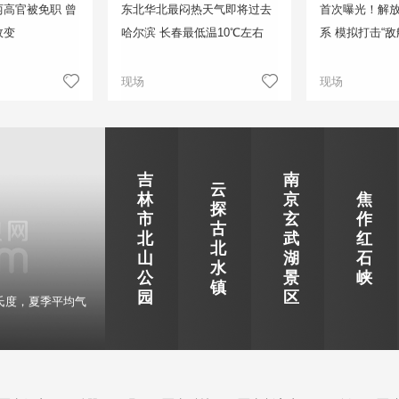
高官被免职 曾
东北华北最闷热天气即将过去
首次曝光！解
政变
哈尔滨 长春最低温10℃左右
系 模拟打击“敌
现场
现场
吉
南
云
林
京
焦
探
市
玄
作
古
北
武
红
北
山
湖
石
水
公
景
峡
镇
园
区
氏度，夏季平均气