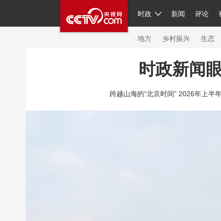
时政
新闻
评论
人民领袖习近平
直播
繁体
片库
海外频道
栏目大全
联播+
iPand
地方
乡村振兴
生态
时政新闻
总台春晚
网络春晚
共产党员网
秧纪
跨越山海的“北京时间” 2026年上半
新闻
国内
国际
评论
经济
军事
人民领袖习近平
联播+
热解读
天天学
视频
小央视频
小央直播
直播中国
现场
前线
比划
快看
蓝海中国
体育
直播
竞猜
2026年世界杯
20
VIP会员
CCTV奥林匹克频道
生活体育大