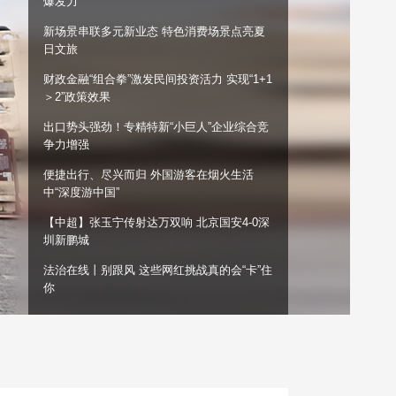
爆发力”
艺术
汽车
数智
5G
产业+
新场景串联多元新业态 特色消费场景点亮夏
日文旅
时尚
天气
才艺
网展
央央好物
财政金融“组合拳”激发民间投资活力 实现“1+1
＞2”政策效果
出口势头强劲！专精特新“小巨人”企业综合竞
争力增强
便捷出行、尽兴而归 外国游客在烟火生活
中“深度游中国”
【中超】张玉宁传射达万双响 北京国安4-0深
圳新鹏城
法治在线丨别跟风 这些网红挑战真的会“卡”住
你