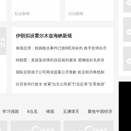
社会新闻
法治新闻
伊朗拟设霍尔木兹海峡新规
泰国总理：校园枪击事件已致8死30余伤 枪手饮弹自尽
特朗普：美国某些弹药供应相对紧张 需继续补充库存
反
国际足联就子公司商业提案公开致歉 欧足联仍将抵制
白宫发布行政令 收紧“出生公民权”打击赴美“生育旅游”
学习强国
8点见
锋面
玉渊谭天
聚焦中国经济