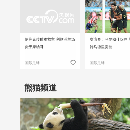
伊萨克传射难救主 利物浦主场
友谊赛：马尔穆什双响 
负于摩纳哥
转马德里竞技
国际足球
国际足球
熊猫频道