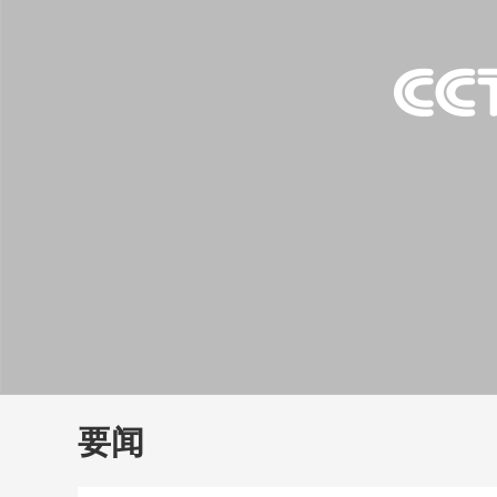
财经
教育
乡村振兴
生态环境
一带一路
大国智造
大国展会
大国保险
云顶对话
云
CCTV.节目官网
直播
节目单
栏目
片库
要闻