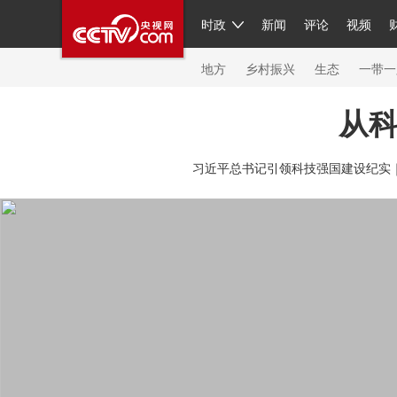
时政
新闻
评论
视频
人民领袖习近平
直播
繁体
片库
海外频道
栏目大全
联播+
iPanda
中国领
节目单
Engl
地方
乡村振兴
生态
一带一
从
总台春晚
网络春晚
共产党员网
秧纪录
纪
习近平总书记引领科技强国建设纪实
新闻
国内
国际
评论
经济
军事
科技
人民领袖习近平
联播+
热解读
天天学习
习
视频
小央视频
小央直播
直播中国
熊猫频
现场
前线
比划
快看
蓝海中国
新兵请入
体育
直播
竞猜
2026年世界杯
2026年冬奥
VIP会员
CCTV奥林匹克频道
生活体育大会
体