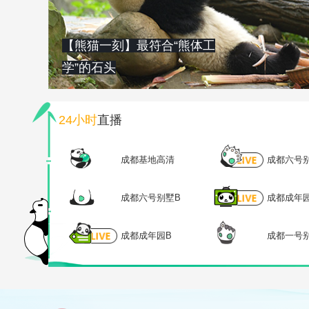
【熊猫一刻】最符合“熊体工
学”的石头
24小时
直播
成都基地高清
成都六号
成都六号别墅B
成都成年
成都成年园B
成都一号