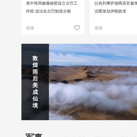
美中情局被爆秘密设立古巴工
以色列摩萨德两高官被免
作组 设法在古巴制造分裂
试图策划伊朗政变
现场
现场
正在直播
敦
吉
南
秦
剑
云
煌
林
京
焦
皇
川
烟
探
雨
市
玄
作
岛
下
雨
古
后
北
武
红
金
梅
齐
北
美
山
湖
石
梦
岭
云
水
成
静赏京娘湖
公
景
峡
海
瀑
山
镇
仙
园
区
湾
布
京娘湖位于邯郸武安市口上村北，常年平均气温19摄氏度，夏
境
温26摄氏度，是避暑休闲佳地。