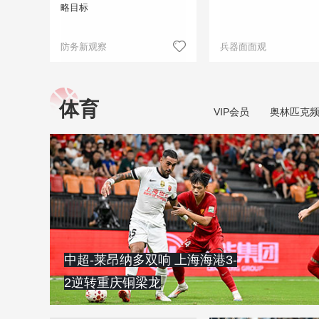
略目标
防务新观察
兵器面面观
体育
VIP会员
奥林匹克
中超-莱昂纳多双响 上海海港3-
2逆转重庆铜梁龙