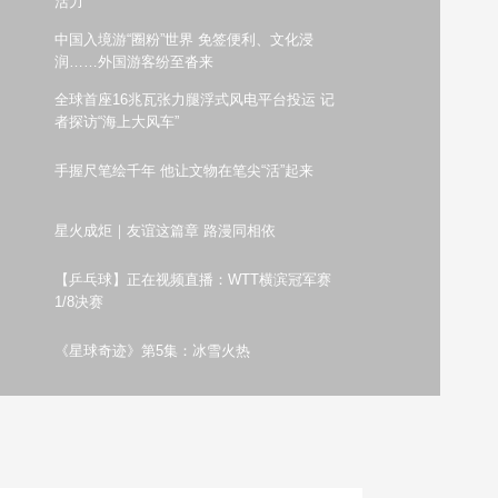
活力
艺术
汽车
数智
5G
产业+
中国入境游“圈粉”世界 免签便利、文化浸
润……外国游客纷至沓来
时尚
天气
才艺
网展
央央好物
全球首座16兆瓦张力腿浮式风电平台投运 记
者探访“海上大风车”
手握尺笔绘千年 他让文物在笔尖“活”起来
星火成炬｜友谊这篇章 路漫同相依
【乒乓球】正在视频直播：WTT横滨冠军赛
1/8决赛
《星球奇迹》第5集：冰雪火热