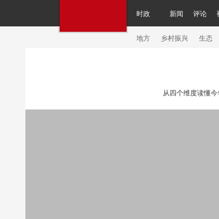
时政
新闻
评论
人民领袖习近平
直播
繁体
片库
海外频道
栏目大全
联播+
iPand
地方
乡村振兴
生态
总台春晚
网络春晚
共产党员网
秧纪
从四个维度读懂今
新闻
国内
国际
评论
经济
军事
人民领袖习近平
联播+
热解读
天天学
视频
小央视频
小央直播
直播中国
现场
前线
比划
快看
蓝海中国
体育
直播
竞猜
2026年世界杯
20
VIP会员
CCTV奥林匹克频道
生活体育大