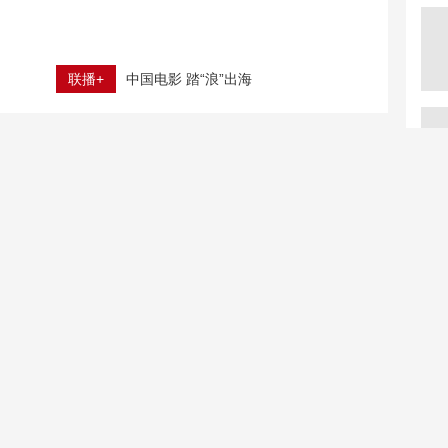
联播+
中国电影 踏“浪”出海
立秋 养生千万避开六大误区
北京电网负荷破纪录 青海、黑龙江绿电组团进京
超3万名全球创客涌入华强北 海外创业者为何而来？
舰炮怒吼！北部战区舰艇
遇见你｜“货郎诗人”周英
编队高燃训练现场
德