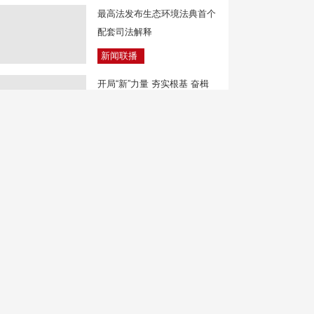
最高法发布生态环境法典首个
配套司法解释
新闻联播
开局“新”力量 夯实根基 奋楫
争先
焦点访谈
暑期多地推出特色列车 拓
展“移动空间”消费新场景
中国新闻
未成年人马路炫技博流量 交
警迅速查处
新闻直播间
消息人士：霍尔木兹海峡通行
协议或数日内公布