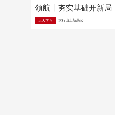
领航丨夯实基础开新局
天天学习
太行山上新愚公
超30万亿元！我国货贸进出口延续增长
树立和践行正确政绩观
用心办好民生实事
7月份中国仓储指数保持扩张 行业运行韧性较强
国家数据局：推进数据产权登记“一次登记 全国通用”
2026年服贸会健康卫生服务专题展览全面提质升级
立下中国新坐标！月球“说明书”来了
金价大反弹！黄金业务火热 购金人心态复杂 记者探访