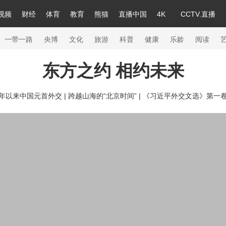
视频
财经
体育
教育
熊猫
直播中国
4K
CCTV.直播
a
中国领导人
节目单
English
听音
Монгол
央视快评
微视频
习式妙语
主持人
下载央视影音
热解读
天天学习
一带一路
央博
文化
旅游
科普
健康
乐龄
阅读
东方之约 相约未来
录
纪录片网
国家大剧院
大型活动
年以来中国元首外交 |
跨越山海的“北京时间” |
《习近平外交文选》第一
科技
法治
文娱
人物
公益
图片
习
习式妙语
央视快评
央视网评
光华锐评
锋面
熊猫频道
VR/AR
4K专区
全景新闻
新兵请入列
人生第一次
人生第二次
26年冬奥会
CBA
NBA
中超
国足
国际足球
网球
综合
会
体育江湖
文化体育
冰雪道路
足球道路