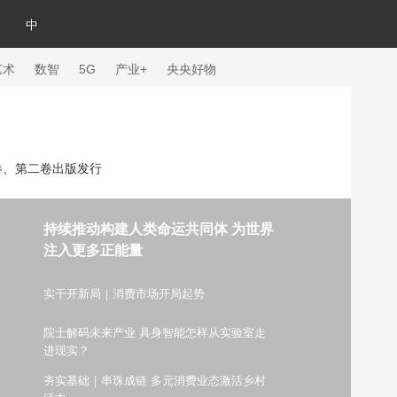
中
艺术
数智
5G
产业+
央央好物
卷、第二卷出版发行
持续推动构建人类命运共同体 为世界
注入更多正能量
实干开新局｜消费市场开局起势
院士解码未来产业 具身智能怎样从实验室走
体育
进现实？
夯实基础｜串珠成链 多元消费业态激活乡村