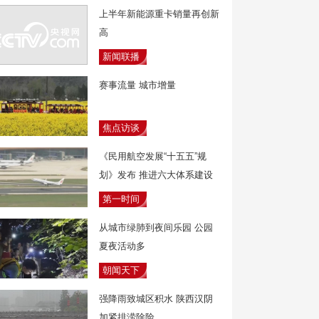
上半年新能源重卡销量再创新
高
新闻联播
赛事流量 城市增量
焦点访谈
《民用航空发展“十五五”规
划》发布 推进六大体系建设
第一时间
从城市绿肺到夜间乐园 公园
夏夜活动多
朝闻天下
强降雨致城区积水 陕西汉阴
加紧排涝除险