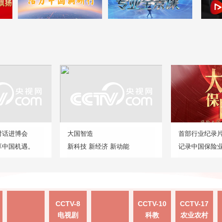
对话进博会
大国智造
首部行业纪录
享中国机遇。
新科技 新经济 新动能
记录中国保险
CCTV-8
CCTV-10
CCTV-17
电视剧
科教
农业农村