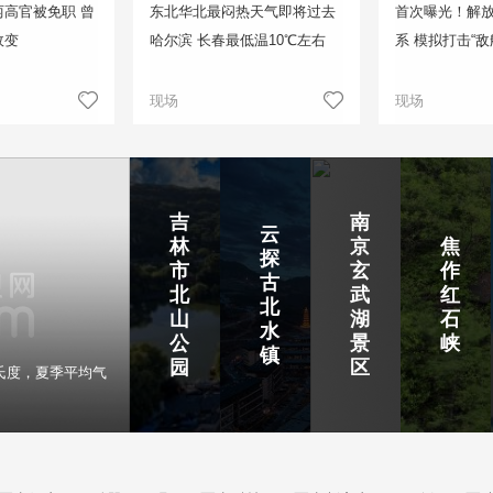
高官被免职 曾
东北华北最闷热天气即将过去
首次曝光！解
政变
哈尔滨 长春最低温10℃左右
系 模拟打击“敌
现场
现场
吉
南
云
林
京
焦
探
市
玄
作
古
北
武
红
北
山
湖
石
水
公
景
峡
镇
园
区
氏度，夏季平均气