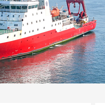
一路
央博
非遗
文化
旅游
科普
健康
乐龄
阅读
话
云起
超级工厂
智敬中国
全民健康
颜选攻略
海洋
片库
热播榜
总台企业白名单