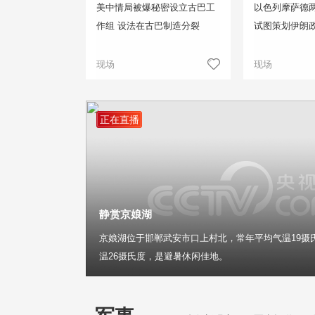
美中情局被爆秘密设立古巴工
以色列摩萨德两
作组 设法在古巴制造分裂
试图策划伊朗
现场
现场
正在直播
静赏京娘湖
京娘湖位于邯郸武安市口上村北，常年平均气温19摄
温26摄氏度，是避暑休闲佳地。