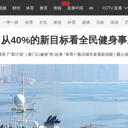
视频
财经
体育
教育
熊猫
直播中国
4K
CCTV.直播
a
中国领导人
节目单
English
听音
Монгол
央视快评
微视频
习式妙语
主持人
下载央视影音
热解读
天天学习
一带一路
央博
文化
旅游
科普
健康
乐龄
阅读
从40%的新目标看全民健身
录
纪录片网
国家大剧院
大型活动
了“新计划” |
家门口健身“热”起来 “体育+”激活城市发展新动能 |
暖心改
科技
法治
文娱
人物
公益
图片
习
习式妙语
央视快评
央视网评
光华锐评
锋面
熊猫频道
VR/AR
4K专区
全景新闻
新兵请入列
人生第一次
人生第二次
26年冬奥会
CBA
NBA
中超
国足
国际足球
网球
综合
会
体育江湖
文化体育
冰雪道路
足球道路