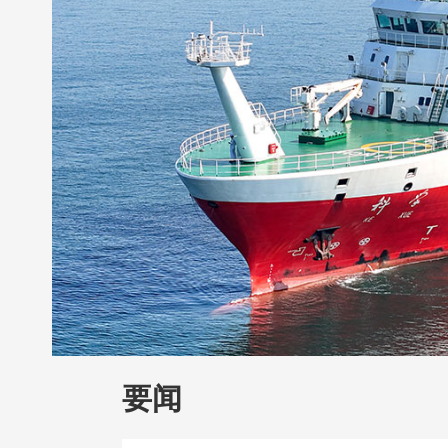
财经
教育
乡村振兴
生态环境
一带
大国智造
大国展会
大国保险
云顶对
CCTV.节目官网
直播
节目单
栏目
要闻