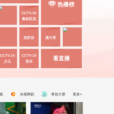
热播榜
CCTV-16
奥林匹克
找栏目
搜片库
CCTV-14
CCTV-15
看直播
少儿
音乐
频
央视网剧
青创大赛
更多>