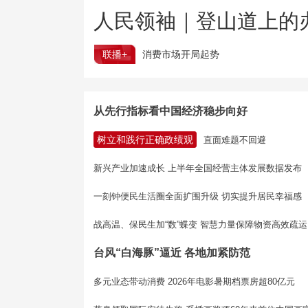
人民领袖｜登山道上的
联播+
消费市场开局起势
从先行指标看中国经济稳步向好
树立和践行正确政绩观
直面难题不回避
新兴产业加速成长 上半年全国经营主体发展数据发布
一刻钟便民生活圈全面扩围升级 切实提升居民幸福感
战高温、保民生加“数”蝶变 智慧力量保障物资高效疏运
台风“白海豚”逼近 各地加紧防范
多元业态带动消费 2026年电影暑期档票房超80亿元