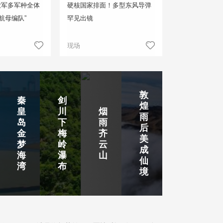
放军多军种全体
硬核国家排面！多型东风导弹
航母编队”
罕见出镜
现场
敦
秦
剑
煌
皇
川
烟
雨
岛
下
雨
后
金
梅
齐
美
梦
岭
云
成
海
瀑
山
仙
湾
布
境