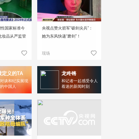
制性国家标准今
央视点赞火箭军“砺剑尖兵”：
化妆品从严监管
她为东风快递“磨剑”！
现场
被定义的TA
龙咚锵
对谈和纪实展现
和记者一起感受令人
的中国人
着迷的新闻时刻