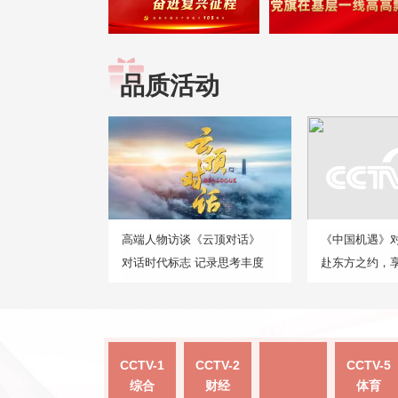
品质活动
高端人物访谈《云顶对话》
《中国机遇》
对话时代标志 记录思考丰度
赴东方之约，
CCTV-1
CCTV-2
CCTV-5
综合
财经
体育