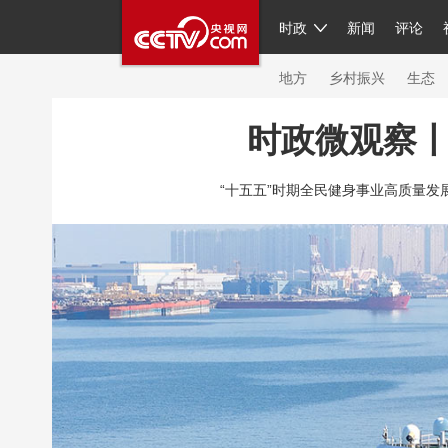
时政
新闻
评论
人民领袖习近平
直播
繁体
片库
海外频道
栏目大全
联播+
iPand
地方
乡村振兴
生态
时政微观察丨
总台春晚
网络春晚
共产党员网
秧纪
“十五五”时期全民健身事业高质量发展有
新闻
国内
国际
评论
经济
军事
人民领袖习近平
联播+
热解读
天天学
视频
小央视频
小央直播
直播中国
现场
前线
比划
快看
蓝海中国
体育
直播
竞猜
2026年世界杯
20
VIP会员
CCTV奥林匹克频道
生活体育大