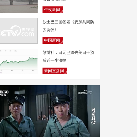
午夜新闻
沙土巴三国签署《麦加共同防
务协议》
中国新闻
彭博社：日元已跌去美日干预
后近一半涨幅
新闻直播间