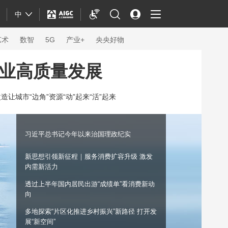
中
艺术
数智
5G
产业+
央央好物
事业高质量发展
造让城市“边角”资源“动”起来“活”起来
习近平总书记今年以来治国理政纪实
新思想引领新征程｜服务消费扩容升级 激发
内需新活力
透过上半年国内居民出游“成绩单”看消费新动
向
体育
多地探索“片区化推进乡村振兴”新路径 打开发
展“新空间”