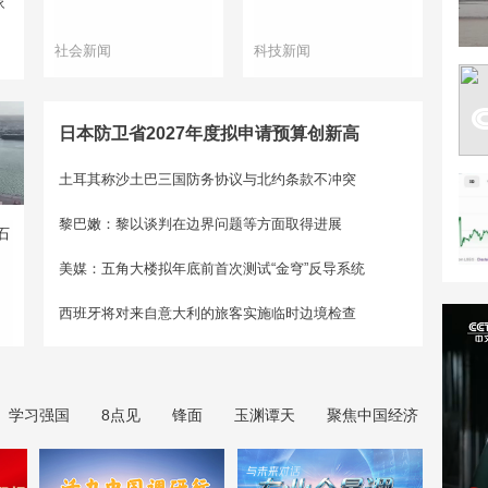
家
社会新闻
科技新闻
日本防卫省2027年度拟申请预算创新高
土耳其称沙土巴三国防务协议与北约条款不冲突
黎巴嫩：黎以谈判在边界问题等方面取得进展
石
美媒：五角大楼拟年底前首次测试“金穹”反导系统
西班牙将对来自意大利的旅客实施临时边境检查
学习强国
8点见
锋面
玉渊谭天
聚焦中国经济