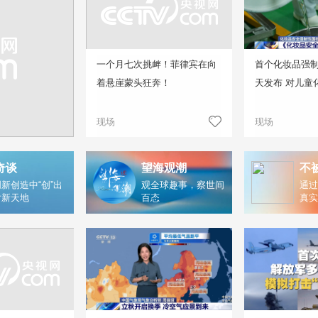
一个月七次挑衅！菲律宾在向
首个化妆品强
着悬崖蒙头狂奔！
天发布 对儿童
现场
现场
奇谈
望海观潮
不
新创造中“创”出
观全球趣事，察世间
通过
片新天地
百态
真实