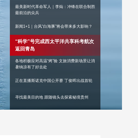
最美新时代革命军人｜李灿：冲锋在联合制胜
艺术
汽车
数智
5G
产业+
最前沿的尖兵
时尚
天气
才艺
网展
央央好物
新闻1+1｜台风“白海豚”将会带来多大影响？
“科学”号完成西太平洋共享科考航次
返回青岛
各地积极应对高温“烤”验 文旅消费新场景让消
暑纳凉有了好去处
正在直播斯诺克中国公开赛 丁俊晖出战首轮
寻找最美目的地 跟随镜头去探索秘境贵州