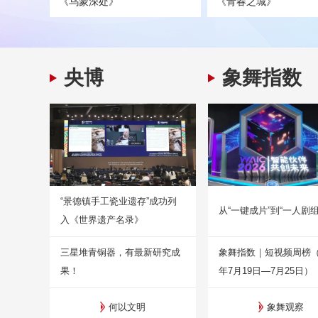
《乌蒙深处》
《青春之城》
央博
象舞指数
“景德镇手工瓷业遗存”成功列
从“一键成片”到“一人剧组
入《世界遗产名录》
三星堆青铜器，有最新研究成
象舞指数｜短视频周榜（2
果！
年7月19日—7月25日）
何以文明
象舞观察