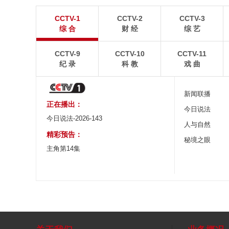
青岛港今年新辟16条国际航线
河北承德：金山
CCTV-1
CCTV-2
CCTV-3
8月5日，“科伦坡”轮缓缓驶离山东港口青岛港前湾联
8月6日，河北承德，
综 合
财 经
综 艺
合集装箱码头。
下，呈现出雄浑壮阔的
CCTV-9
CCTV-10
CCTV-11
纪 录
科 教
戏 曲
新闻联播
正在播出：
今日说法
今日说法-2026-143
人与自然
精彩预告：
秘境之眼
主角第14集