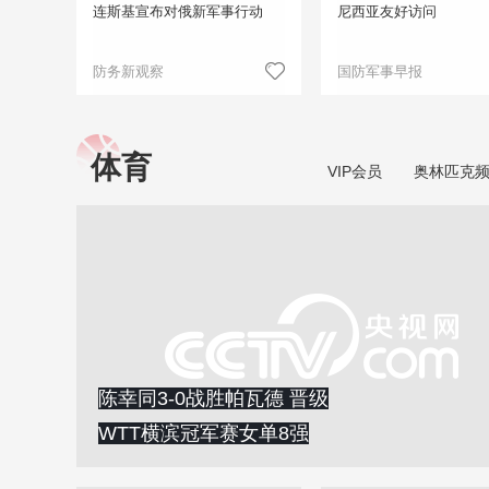
连斯基宣布对俄新军事行动
尼西亚友好访问
防务新观察
国防军事早报
体育
VIP会员
奥林匹克
陈幸同3-0战胜帕瓦德 晋级
WTT横滨冠军赛女单8强