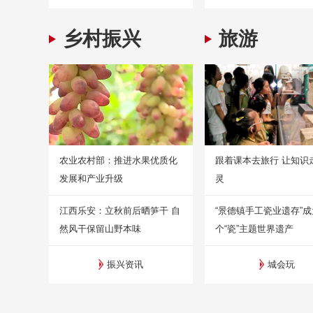
乡村振兴
旅游
农业农村部：推进水果优质化
跟着课本去旅行 让知识
发展和产业升级
灵
江西乐安：立秋前后晒笋干 自
“景德镇手工瓷业遗存”
然风干保留山野本味
个“瓷”主题世界遗产
振兴资讯
城会玩