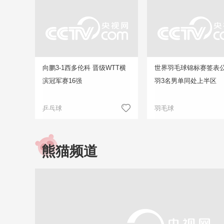
向鹏3-1西多伦科 晋级WTT横
世界羽毛球锦标赛签表公
滨冠军赛16强
羽3名男单同处上半区
乒乓球
羽毛球
熊猫频道