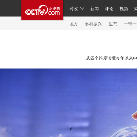
时政
新闻
评论
视频
人民领袖习近平
直播
繁体
片库
海外频道
栏目大全
联播+
iPanda
中国领
节目单
Engl
地方
乡村振兴
生态
一带一
总台春晚
网络春晚
共产党员网
秧纪录
纪
从四个维度读懂今年以来中
新闻
国内
国际
评论
经济
军事
科技
人民领袖习近平
联播+
热解读
天天学习
习
视频
小央视频
小央直播
直播中国
熊猫频
现场
前线
比划
快看
蓝海中国
新兵请入
体育
直播
竞猜
2026年世界杯
2026年冬奥
VIP会员
CCTV奥林匹克频道
生活体育大会
体