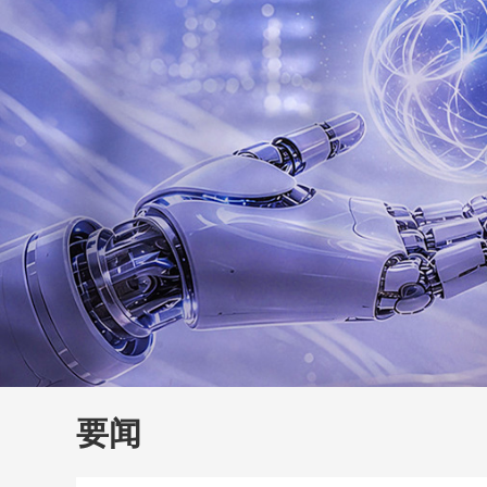
财经
教育
乡村振兴
生态环境
一带一路
大国智造
大国展会
大国保险
云顶对话
云
CCTV.节目官网
直播
节目单
栏目
片库
要闻