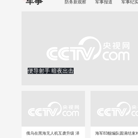
军事
防务新观察
军事报道
军事纪
便导射手 暗夜出击
俄乌在黑海无人机互袭升级 泽
海军83舰编队圆满结束