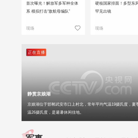
首次曝光！解放军多军种全体
硬核国家排面！多型东
系 模拟打击“敌航母编队”
罕见出镜
现场
现场
正在直播
静赏京娘湖
京娘湖位于邯郸武安市口上村北，常年平均气温19摄氏度，夏
温26摄氏度，是避暑休闲佳地。