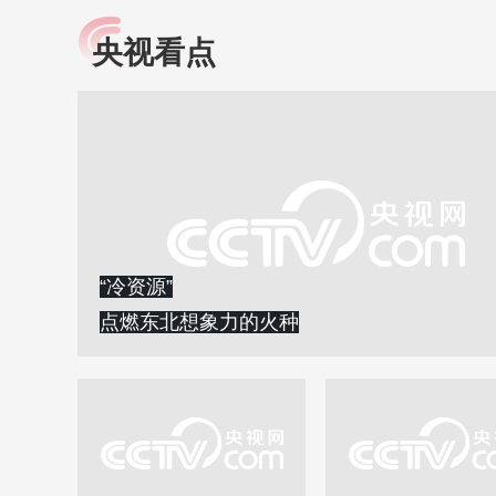
央视看点
小央视频
全民健康
央视网原创视频子品牌，
提高全民健康素养水
以更加贴近年轻人的视
助力“健康中国2030”
角，有趣、有料、有故事
略。央视网《全民健
的方式解读时代。
康》，向所有人分享
知识！
“冷资源”
点燃东北想象力的火种