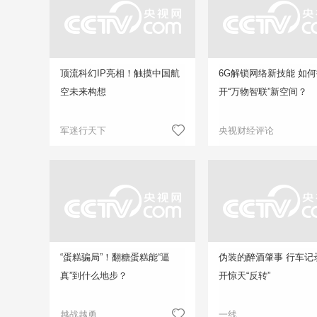
顶流科幻IP亮相！触摸中国航
6G解锁网络新技能 如
空未来构想
开“万物智联”新空间？
军迷行天下
央视财经评论
“蛋糕骗局”！翻糖蛋糕能“逼
伪装的醉酒肇事 行车记
真”到什么地步？
开惊天“反转”
越战越勇
一线