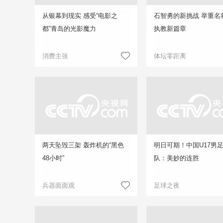
从银幕到现实 感受“电影之
石智勇的新挑战 举重名
都”青岛的光影魔力
执教新篇章
消费主张
体坛零距离
两天坠毁三架 轰炸机的“黑色
明日可期！中国U17男
48小时”
队：美妙的连胜
兵器面面观
足球之夜