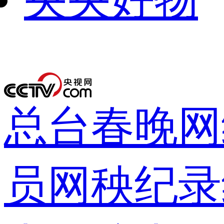
下次自动
录
总台春晚
网
员网
秧纪录
登