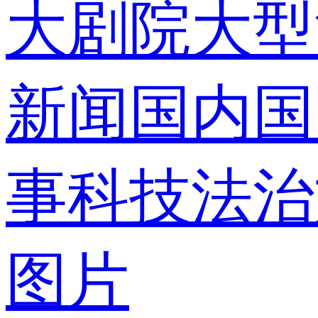
大剧院
大型
录
新闻
国内
国
事
科技
法治
使用合作网
图片