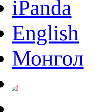
iPanda
English
Монгол