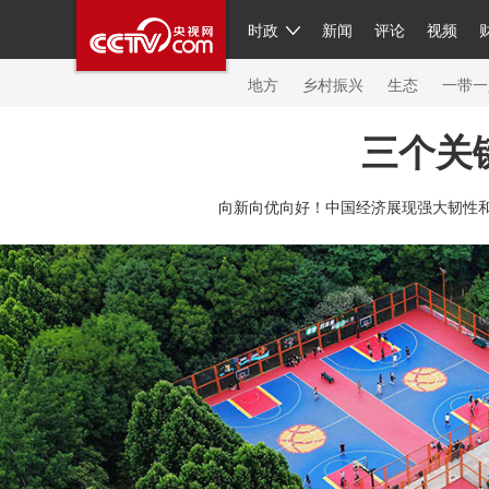
时政
新闻
评论
视频
人民领袖习近平
直播
繁体
片库
海外频道
栏目大全
联播+
iPanda
中国领
节目单
Engl
地方
乡村振兴
生态
一带一
三个关
总台春晚
网络春晚
共产党员网
秧纪录
纪
向新向优向好！中国经济展现强大韧性和
新闻
国内
国际
评论
经济
军事
科技
人民领袖习近平
联播+
热解读
天天学习
习
视频
小央视频
小央直播
直播中国
熊猫频
现场
前线
比划
快看
蓝海中国
新兵请入
体育
直播
竞猜
2026年世界杯
2026年冬奥
VIP会员
CCTV奥林匹克频道
生活体育大会
体