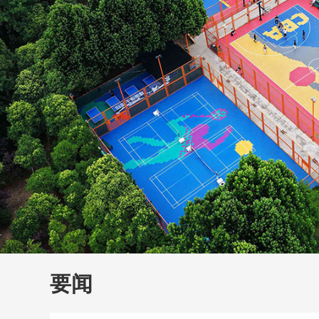
财经
教育
乡村振兴
生态环境
一带一路
大国智造
大国展会
大国保险
云顶对话
云
CCTV.节目官网
直播
节目单
栏目
片库
要闻