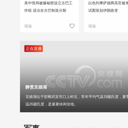
美中情局被爆秘密设立古巴工
以色列摩萨德两高官被免
作组 设法在古巴制造分裂
试图策划伊朗政变
现场
现场
正在直播
静赏京娘湖
京娘湖位于邯郸武安市口上村北，常年平均气温19摄氏度，夏
温26摄氏度，是避暑休闲佳地。