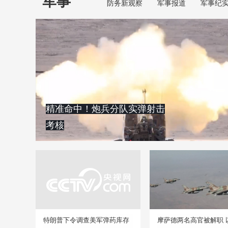
军事
防务新观察
军事报道
军事纪
精准命中！炮兵分队实弹射击
考核
特朗普下令调查美军弹药库存
摩萨德两名高官被解职 