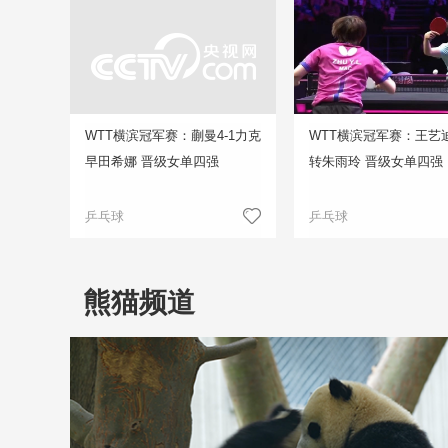
WTT横滨冠军赛：蒯曼4-1力克
WTT横滨冠军赛：王艺迪
早田希娜 晋级女单四强
转朱雨玲 晋级女单四强
乒乓球
乒乓球
熊猫频道