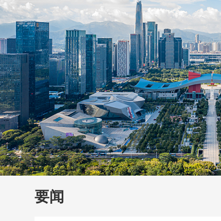
财经
教育
乡村振兴
生态环境
一带一路
大国智造
大国展会
大国保险
云顶对话
云
CCTV.节目官网
直播
节目单
栏目
片库
要闻