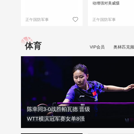
动增强对美威慑
正午国防军事
正午国防军事
体育
VIP会员
奥林匹克
陈幸同3-0战胜帕瓦德 晋级
WTT横滨冠军赛女单8强