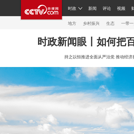
时政
新闻
评论
视频
人民领袖习近平
直播
繁体
片库
海外频道
栏目大全
联播+
iPanda
中国领
节目单
Engl
地方
乡村振兴
生态
一带一
时政新闻眼丨如何把
总台春晚
网络春晚
共产党员网
秧纪录
纪
持之以恒推进全面从严治党 推动经济
新闻
国内
国际
评论
经济
军事
科技
人民领袖习近平
联播+
热解读
天天学习
习
视频
小央视频
小央直播
直播中国
熊猫频
现场
前线
比划
快看
蓝海中国
新兵请入
体育
直播
竞猜
2026年世界杯
2026年冬奥
VIP会员
CCTV奥林匹克频道
生活体育大会
体