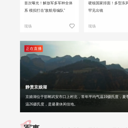
首次曝光！解放军多军种全体
硬核国家排面！多型东
系 模拟打击“敌航母编队”
罕见出镜
现场
现场
正在直播
静赏京娘湖
京娘湖位于邯郸武安市口上村北，常年平均气温19摄氏度，夏
温26摄氏度，是避暑休闲佳地。