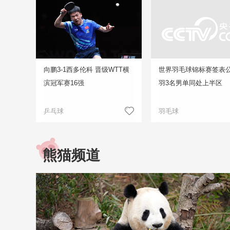
向鹏3-1西多伦科 晋级WTT横
世界羽毛球锦标赛签表公
滨冠军赛16强
羽3名男单同处上半区
乒乓球
羽毛球
熊猫频道