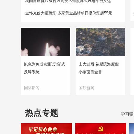
我国首座抗17级台风高技术难度浮式风电平台投运
金饰克价大幅跳涨 多家黄金品牌单日报价涨超55元
以色列称成功测试“箭”式
山火过后 希腊滨海度假
反导系统
小镇面目全非
国际新闻
国际新闻
热点专题
学习强