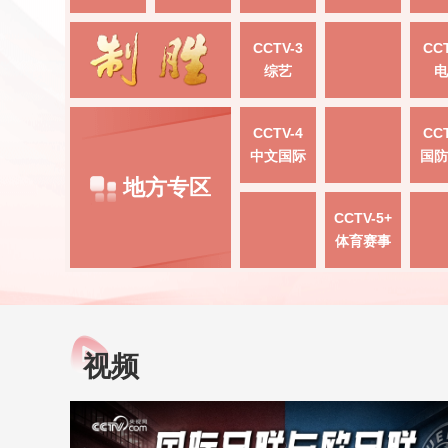
CCTV-3
CCT
综艺
电
CCTV-4
CCT
中文国际
国防
地方专区
CCTV-5+
体育赛事
视频