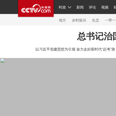
时政
新闻
评论
视频
人民领袖习近平
直播
繁体
片库
海外频道
栏目大全
联播+
iPanda
中国领
节目单
Engl
地方
乡村振兴
生态
一带一
总书记治
总台春晚
网络春晚
共产党员网
秧纪录
纪
以习近平党建思想为引领 奋力走好新时代“赶考”路
新闻
国内
国际
评论
经济
军事
科技
人民领袖习近平
联播+
热解读
天天学习
习
视频
小央视频
小央直播
直播中国
熊猫频
现场
前线
比划
快看
蓝海中国
新兵请入
体育
直播
竞猜
2026年世界杯
2026年冬奥
VIP会员
CCTV奥林匹克频道
生活体育大会
体