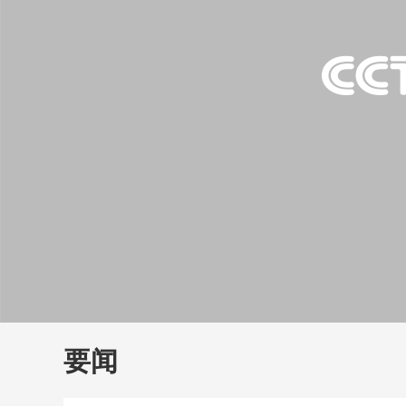
财经
教育
乡村振兴
生态环境
一带一路
大国智造
大国展会
大国保险
云顶对话
云
CCTV.节目官网
直播
节目单
栏目
片库
要闻