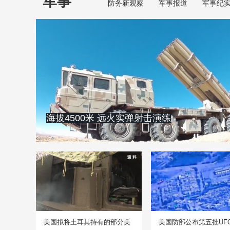
军事
防务新观察
军事报道
军事纪
海拔4500米 远火实弹射击演练
美国拟将土耳其持有的部分美
美国防部公布第五批UF