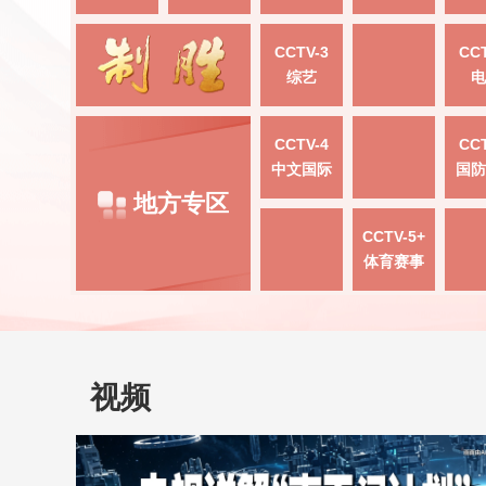
CCTV-3
CCT
综艺
电
CCTV-4
CCT
中文国际
国防
地方专区
CCTV-5+
体育赛事
视频