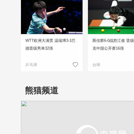
WTT欧洲大满贯 温瑞博3-1巴
斯佳辉6-0战胜江俊 晋
德晋级男单32强
克中国公开赛16强
乒乓球
台球
熊猫频道