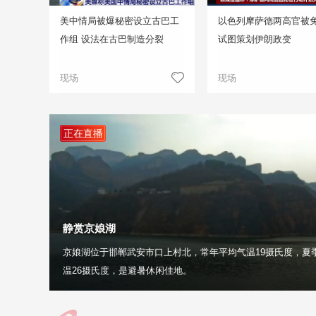
美中情局被爆秘密设立古巴工
以色列摩萨德两高官被免
作组 设法在古巴制造分裂
试图策划伊朗政变
现场
现场
正在直播
静赏京娘湖
京娘湖位于邯郸武安市口上村北，常年平均气温19摄氏度，夏
温26摄氏度，是避暑休闲佳地。