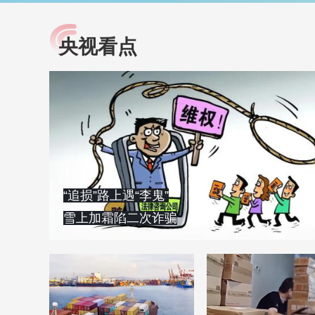
央视看点
小央视频
全民健康
央视网原创视频子品牌，
提高全民健康素养水
以更加贴近年轻人的视
助力“健康中国2030”
角，有趣、有料、有故事
略。央视网《全民健
的方式解读时代。
康》，向所有人分享
知识！
“追损”路上遇“李鬼”
雪上加霜陷二次诈骗