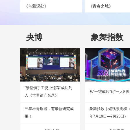
《乌蒙深处》
《青春之城》
央博
象舞指数
“景德镇手工瓷业遗存”成功列
从“一键成片”到“一人剧组
入《世界遗产名录》
三星堆青铜器，有最新研究成
象舞指数｜短视频周榜（2
果！
年7月19日—7月25日）