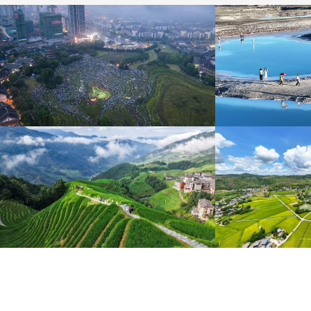
“大地指纹”奏响夏夜文旅乐章
青海大柴旦翡翠
8月7日，贵州省毕节市大方县奢香古镇梯田音乐会在
青海海西蒙古族藏族自
宛如“大地指纹”般的环形梯田上演。
游旺季。