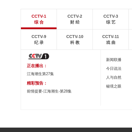
暑期出游 乐享美好时光
重庆梁平：优质
CCTV-1
CCTV-2
CCTV-3
炎炎夏日，暑期旅游热度持续攀升。人们亲近山水，
8月6日，重庆梁平星
综 合
财 经
综 艺
拥抱自然，在旅途中放松身心、增长见识。
熟，田园与村庄、道路
CCTV-9
CCTV-10
CCTV-11
纪 录
科 教
戏 曲
新闻联播
正在播出：
今日说法
江海潮生第27集
人与自然
精彩预告：
秘境之眼
前情提要-江海潮生-第28集