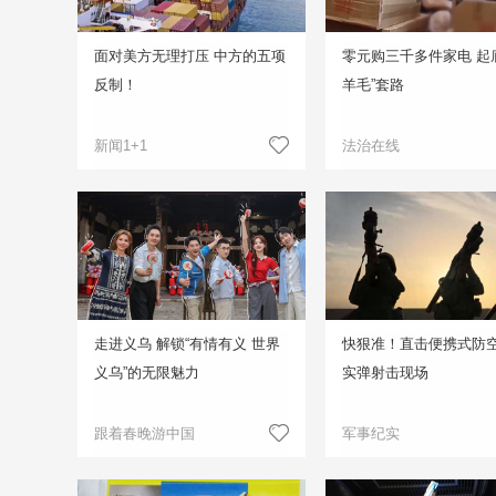
面对美方无理打压 中方的五项
零元购三千多件家电 起
反制！
羊毛”套路
新闻1+1
法治在线
走进义乌 解锁“有情有义 世界
快狠准！直击便携式防
义乌”的无限魅力
实弹射击现场
跟着春晚游中国
军事纪实