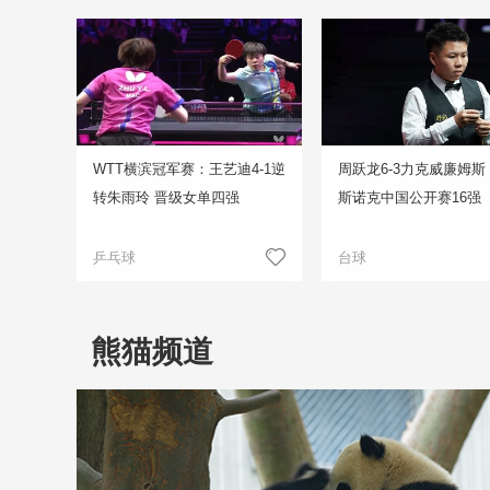
WTT横滨冠军赛：王艺迪4-1逆
周跃龙6-3力克威廉姆斯
转朱雨玲 晋级女单四强
斯诺克中国公开赛16强
乒乓球
台球
熊猫频道