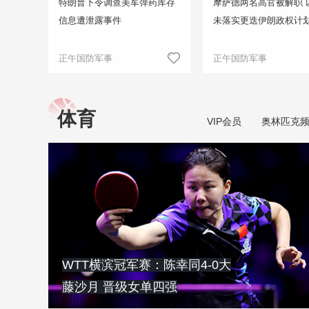
特朗普下令调查美军弹药库存
摩萨德两名高官被解职 
信息遭泄露事件
未落实更迭伊朗政权计
正午国防军事
正午国防军事
体育
VIP会员
奥林匹克
WTT横滨冠军赛：陈幸同4-0大
藤沙月 晋级女单四强