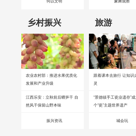
何以文明
象舞观察
乡村振兴
旅游
农业农村部：推进水果优质化
跟着课本去旅行 让知识
发展和产业升级
灵
江西乐安：立秋前后晒笋干 自
“景德镇手工瓷业遗存”
然风干保留山野本味
个“瓷”主题世界遗产
振兴资讯
城会玩