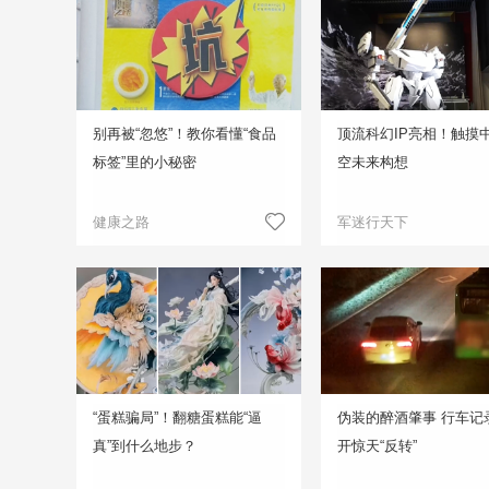
别再被“忽悠”！教你看懂“食品
顶流科幻IP亮相！触摸
标签”里的小秘密
空未来构想
健康之路
军迷行天下
“蛋糕骗局”！翻糖蛋糕能“逼
伪装的醉酒肇事 行车记
真”到什么地步？
开惊天“反转”