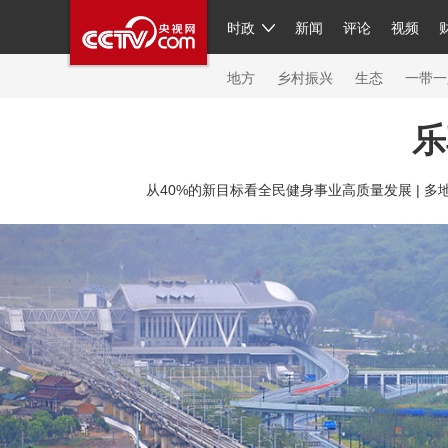
时政
新闻
评论
视频
人民领袖习近平
直播
繁体
片库
海外频道
栏目大全
联播+
iPanda
中国领
节目单
Engl
地方
乡村振兴
生态
一带一
乐
总台春晚
从40%的新目标看全民健身事业高质量发展 |
多地
新闻
人民领袖
视频
现场
体育
VIP会员