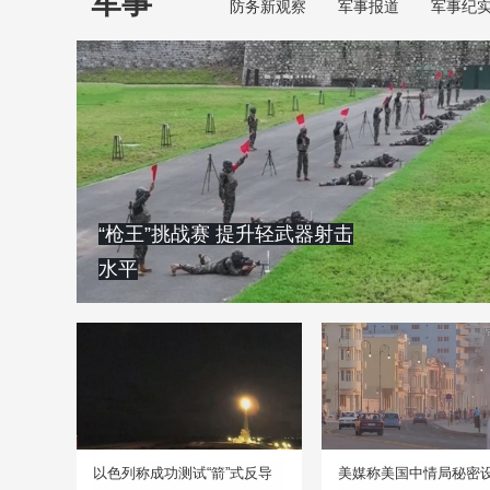
军事
防务新观察
军事报道
军事纪
“枪王”挑战赛 提升轻武器射击
水平
以色列称成功测试“箭”式反导
美媒称美国中情局秘密