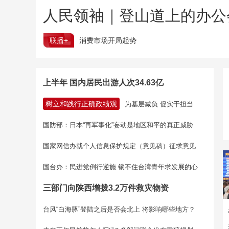
人民领袖｜登山道上的办公
联播+
消费市场开局起势
上半年 国内居民出游人次34.63亿
树立和践行正确政绩观
为基层减负 促实干担当
国防部：日本“再军事化”妄动是地区和平的真正威胁
国家网信办就个人信息保护规定（意见稿）征求意见
国台办：民进党倒行逆施 锁不住台湾青年求发展的心
三部门向陕西增拨3.2万件救灾物资
台风“白海豚”登陆之后是否会北上 将影响哪些地方？