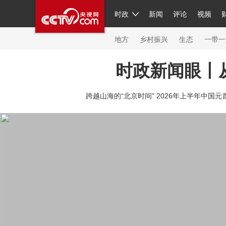
时政
新闻
评论
视频
人民领袖习近平
直播
繁体
片库
海外频道
栏目大全
联播+
iPanda
中国领
节目单
Engl
地方
乡村振兴
生态
一带一
时政新闻眼丨
总台春晚
网络春晚
共产党员网
秧纪录
纪
跨越山海的“北京时间” 2026年上半年中国元
新闻
国内
国际
评论
经济
军事
科技
人民领袖习近平
联播+
热解读
天天学习
习
视频
小央视频
小央直播
直播中国
熊猫频
现场
前线
比划
快看
蓝海中国
新兵请入
体育
直播
竞猜
2026年世界杯
2026年冬奥
VIP会员
CCTV奥林匹克频道
生活体育大会
体