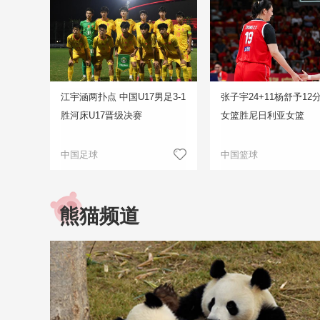
江宇涵两扑点 中国U17男足3-1
张子宇24+11杨舒予12
胜河床U17晋级决赛
女篮胜尼日利亚女篮
中国足球
中国篮球
熊猫频道