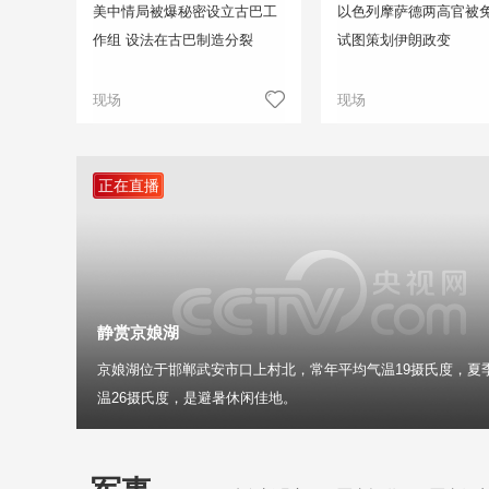
美中情局被爆秘密设立古巴工
以色列摩萨德两高官被免
作组 设法在古巴制造分裂
试图策划伊朗政变
现场
现场
正在直播
静赏京娘湖
京娘湖位于邯郸武安市口上村北，常年平均气温19摄氏度，夏
温26摄氏度，是避暑休闲佳地。