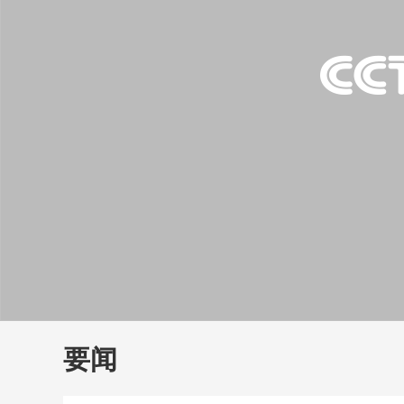
财经
教育
乡村振兴
生态环境
一带一路
大国智造
大国展会
大国保险
云顶对话
云
CCTV.节目官网
直播
节目单
栏目
片库
要闻