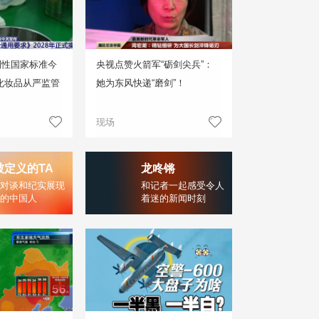
制性国家标准今
央视点赞火箭军“砺剑尖兵”：
化妆品从严监管
她为东风快递“磨剑”！
现场
被定义的TA
龙咚锵
对谈和纪实展现
和记者一起感受令人
的中国人
着迷的新闻时刻