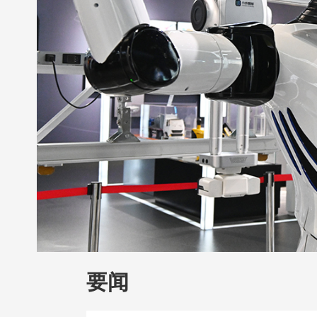
财经
教育
乡村振兴
生态环境
一带
大国智造
大国展会
大国保险
云顶对
CCTV.节目官网
直播
节目单
栏目
要闻