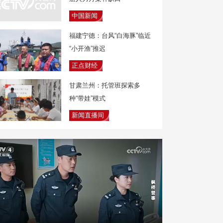
中国新闻
福建宁德：台风“白海豚”临近
“小开渔”推迟
正点财经
甘肃兰州：托管班探索多
种“带娃”模式
新闻直播间