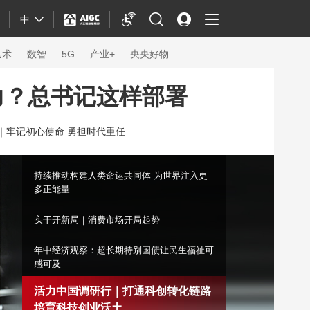
中
艺术
数智
5G
产业+
央央好物
力？总书记这样部署
｜
牢记初心使命 勇担时代重任
持续推动构建人类命运共同体 为世界注入更
多正能量
实干开新局｜消费市场开局起势
年中经济观察：超长期特别国债让民生福祉可
感可及
体育
活力中国调研行｜打通科创转化链路
培育科技创业沃土