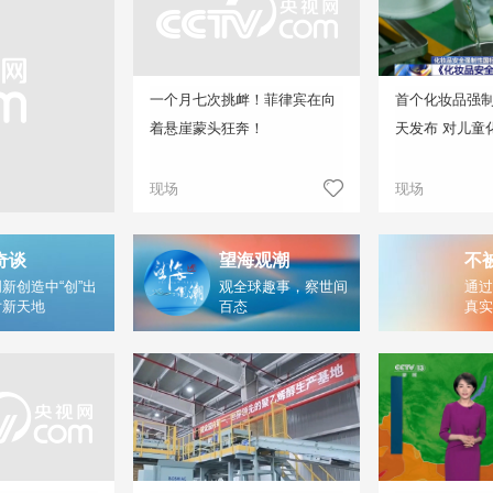
一个月七次挑衅！菲律宾在向
首个化妆品强
着悬崖蒙头狂奔！
天发布 对儿童
现场
现场
奇谈
望海观潮
不
新创造中“创”出
观全球趣事，察世间
通过
片新天地
百态
真实