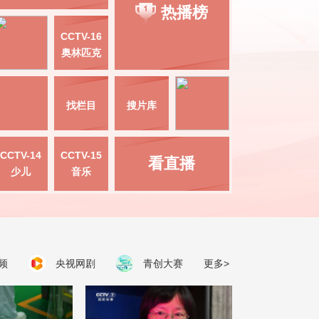
热播榜
CCTV-16
奥林匹克
找栏目
搜片库
CCTV-14
CCTV-15
看直播
少儿
音乐
频
央视网剧
青创大赛
更多>