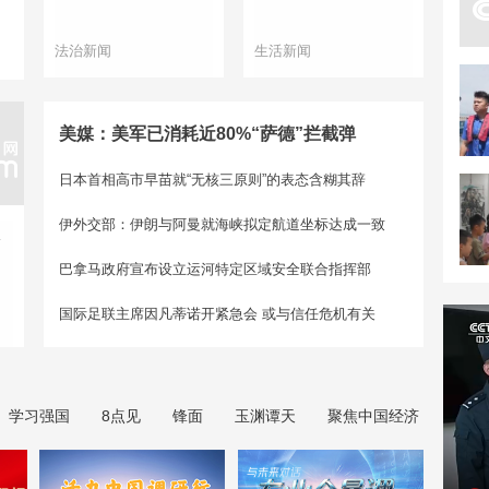
法治新闻
生活新闻
美媒：美军已消耗近80%“萨德”拦截弹
日本首相高市早苗就“无核三原则”的表态含糊其辞
伊外交部：伊朗与阿曼就海峡拟定航道坐标达成一致
假
巴拿马政府宣布设立运河特定区域安全联合指挥部
国际足联主席因凡蒂诺开紧急会 或与信任危机有关
学习强国
8点见
锋面
玉渊谭天
聚焦中国经济