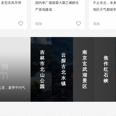
！多型东风导弹
国内单厂规模最大聚乙烯醇生
不止东北，未来
产基地建成
地区天气都挺
现场
现场
吉
南
云
林
京
焦
探
市
玄
作
古
北
武
红
北
山
湖
石
水
公
景
峡
镇
园
区
氏度，夏季平均气