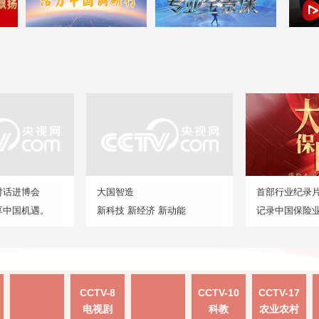
对话进博会
大国智造
首部行业纪录
享中国机遇。
新科技 新经济 新动能
记录中国保险
CCTV-8
CCTV-10
CCTV-17
电视剧
科教
农业农村