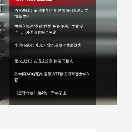
艺术
汽车
数智
5G
产业+
夯实基础｜车厢即景区 短途旅游列车激活文
旅新体验
时尚
天气
才艺
网展
央央好物
中国入境游“圈粉”世界 免签便利、文化浸
润……外国游客纷至沓来
小票根赋能 “电影+”业态激发消费新活力
星火成炬｜友谊这篇章 路漫同相依
陈幸同3-0帕瓦德 晋级WTT横滨冠军赛女单8
强
《星球奇迹》第4集：千年茶山