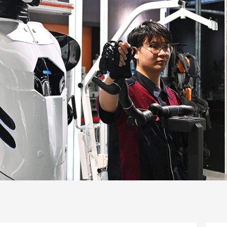
一路
央博
非遗
文化
旅游
科普
健康
乐龄
阅读
话
云起
超级工厂
智敬中国
全民健康
颜选攻略
海洋
片库
热播榜
总台企业白名单