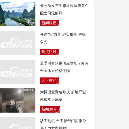
最高法发布生态环境法典首个
配套司法解释
新闻联播
开局“新”力量 夯实根基 奋楫
争先
焦点访谈
夏季时令水果供应增加 7月份
全国水果价格下降
天下财经
为博流量竞速炫技 多地严查
未成年人飙车
新闻30分
缺工危机 台卫福部门拟推分
层人力方案补缺口