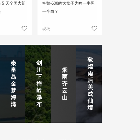
 5 天全国大部
空警-600的大盘子为啥一半黑
热
一半白？
现场
敦
秦
剑
煌
皇
川
烟
雨
岛
下
雨
后
金
梅
齐
美
梦
岭
云
成
海
瀑
山
仙
湾
布
境