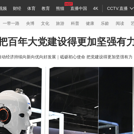
视频
财经
体育
教育
熊猫
直播中国
4K
CCTV.直播
a
中国领导人
节目单
English
听音
Монгол
央视快评
微视频
习式妙语
主持人
下载央视影音
热解读
天天学习
一带一路
央博
文化
旅游
科普
健康
乐龄
阅读
把百年大党建设得更加坚强有
录
纪录片网
国家大剧院
大型活动
推动经济持续向新向优向好发展｜
砥砺初心使命 把党建设得更加坚强有力
科技
法治
文娱
人物
公益
图片
习
习式妙语
央视快评
央视网评
光华锐评
锋面
熊猫频道
VR/AR
4K专区
全景新闻
新兵请入列
人生第一次
人生第二次
26年冬奥会
CBA
NBA
中超
国足
国际足球
网球
综合
会
体育江湖
文化体育
冰雪道路
足球道路