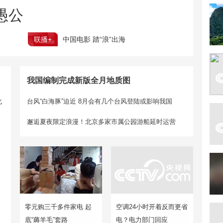
愚公
联播+
中国电影 踏“浪”出海
我国编制完成新版全月地质图
化
台风“白海豚”迫近 8月会有几个台风登陆或影响我国
邂逅夏夜限定浪漫！北京多家市属公园游船延时运营
零元购三千多件家电 起
空调24小时开着反而更省
底“薅羊毛”套路
电？电力部门回应