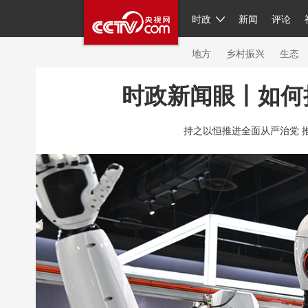
时政
新闻
评论
人民领袖习近平
直播
繁体
片库
海外频道
栏目大全
联播+
iPand
地方
乡村振兴
生态
时政新闻眼丨如何
总台春晚
网络春晚
共产党员网
秧纪
持之以恒推进全面从严治党 
新闻
国内
国际
评论
经济
军事
人民领袖习近平
联播+
热解读
天天学
视频
小央视频
小央直播
直播中国
现场
前线
比划
快看
蓝海中国
体育
直播
竞猜
2026年世界杯
20
VIP会员
CCTV奥林匹克频道
生活体育大