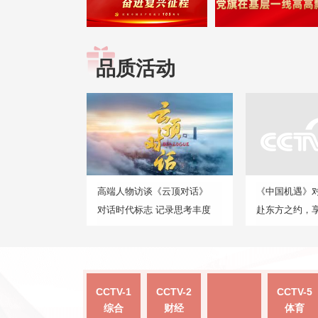
品质活动
高端人物访谈《云顶对话》
《中国机遇》
对话时代标志 记录思考丰度
赴东方之约，
CCTV-1
CCTV-2
CCTV-5
综合
财经
体育