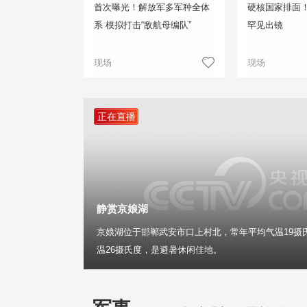
首次曝光！解放军多军种全体
硬核国家排面
系 模拟打击“敌航母编队”
罕见出镜
现场
现场
正在直播
静赏京娘湖
京娘湖位于邯郸武安市口上村北，常年平均气温19摄
温26摄氏度，是避暑休闲佳地。