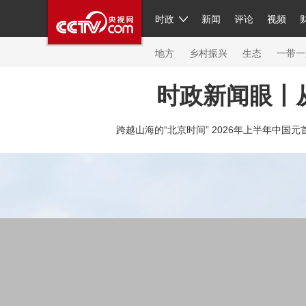
时政
新闻
评论
视频
人民领袖习近平
直播
繁体
片库
海外频道
栏目大全
联播+
iPanda
中国领
节目单
Engl
地方
乡村振兴
生态
一带一
时政新闻眼丨
总台春晚
网络春晚
共产党员网
秧纪录
纪
跨越山海的“北京时间” 2026年上半年中国元
新闻
国内
国际
评论
经济
军事
科技
人民领袖习近平
联播+
热解读
天天学习
习
视频
小央视频
小央直播
直播中国
熊猫频
现场
前线
比划
快看
蓝海中国
新兵请入
体育
直播
竞猜
2026年世界杯
2026年冬奥
VIP会员
CCTV奥林匹克频道
生活体育大会
体