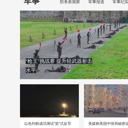
军事
防务新观察
军事报道
军事纪
“枪王”挑战赛 提升轻武器射击
水平
以色列称成功测试“箭”式反导
美媒称美国中情局秘密