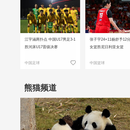
江宇涵两扑点 中国U17男足3-1
张子宇24+11杨舒予12
胜河床U17晋级决赛
女篮胜尼日利亚女篮
中国足球
中国篮球
熊猫频道