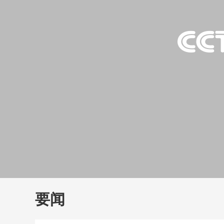
财经
教育
乡村振兴
生态环境
一带一路
大国智造
大国展会
大国保险
云顶对话
云
CCTV.节目官网
直播
节目单
栏目
片库
要闻