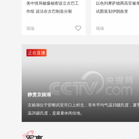
美中情局被爆秘密设立古巴工
以色列摩萨德两高官被免
作组 设法在古巴制造分裂
试图策划伊朗政变
现场
现场
正在直播
静赏京娘湖
京娘湖位于邯郸武安市口上村北，常年平均气温19摄氏度，夏
温26摄氏度，是避暑休闲佳地。