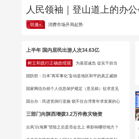
人民领袖｜登山道上的办公
联播+
消费市场开局起势
上半年 国内居民出游人次34.63亿
树立和践行正确政绩观
为基层减负 促实干担当
国防部：日本“再军事化”妄动是地区和平的真正威胁
国家网信办就个人信息保护规定（意见稿）征求意见
国台办：民进党倒行逆施 锁不住台湾青年求发展的心
三部门向陕西增拨3.2万件救灾物资
台风“白海豚”登陆之后是否会北上 将影响哪些地方？