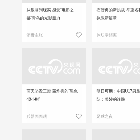
从银幕到现实 感受“电影之
石智勇的新挑战 举重名
都”青岛的光影魔力
执教新篇章
消费主张
体坛零距离
两天坠毁三架 轰炸机的“黑色
明日可期！中国U17男
48小时”
队：美妙的连胜
兵器面面观
足球之夜