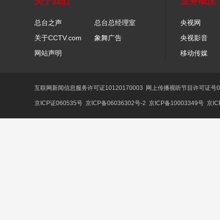
关于我们
业务概况
总台之声
总台总经理室
央视网
关于CCTV.com
象舞广告
央视影音
网站声明
移动传媒
互联网新闻信息服务许可证10120170003
网上传播视听节目许可证号01
京ICP证060535号
京ICP备06036302号-2
京ICP备10003349号
京IC