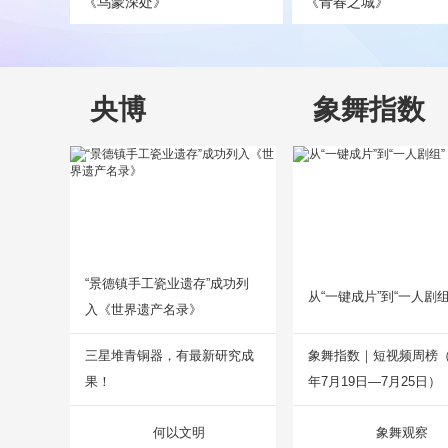
《乌蒙深处》
《青春之城》
央博
象舞指数
“景德镇手工瓷业遗存”成功列
从“一键成片”到“一人剧组
入《世界遗产名录》
三星堆青铜器，有最新研究成
象舞指数｜短视频周榜（2
果！
年7月19日—7月25日）
何以文明
象舞观察