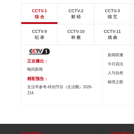
青岛港今年新辟16条国际航线
河北承德：金山
CCTV-1
CCTV-2
CCTV-3
8月5日，“科伦坡”轮缓缓驶离山东港口青岛港前湾联
8月6日，河北承德，
综 合
财 经
综 艺
合集装箱码头。
下，呈现出雄浑壮阔的
CCTV-9
CCTV-10
CCTV-11
纪 录
科 教
戏 曲
新闻联播
正在播出：
今日说法
晚间新闻
人与自然
精彩预告：
秘境之眼
生活早参考-特别节目（生活圈）2026-
214