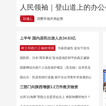
人民领袖｜登山道上的办公
联播+
消费市场开局起势
上半年 国内居民出游人次34.63亿
树立和践行正确政绩观
为基层减负 促实干担当
国防部：日本“再军事化”妄动是地区和平的真正威胁
国家网信办就个人信息保护规定（意见稿）征求意见
国台办：民进党倒行逆施 锁不住台湾青年求发展的心
三部门向陕西增拨3.2万件救灾物资
台风“白海豚”登陆之后是否会北上 将影响哪些地方？