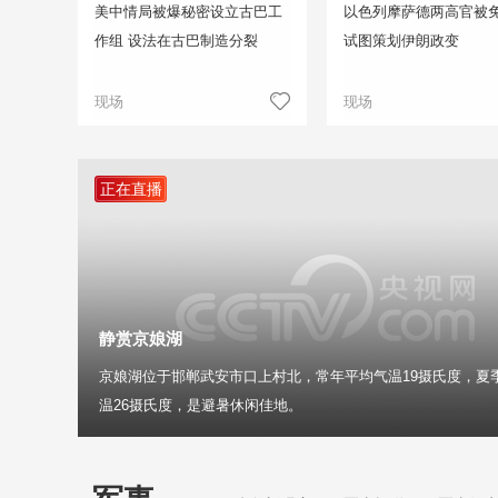
美中情局被爆秘密设立古巴工
以色列摩萨德两高官被免
作组 设法在古巴制造分裂
试图策划伊朗政变
现场
现场
正在直播
静赏京娘湖
京娘湖位于邯郸武安市口上村北，常年平均气温19摄氏度，夏
温26摄氏度，是避暑休闲佳地。