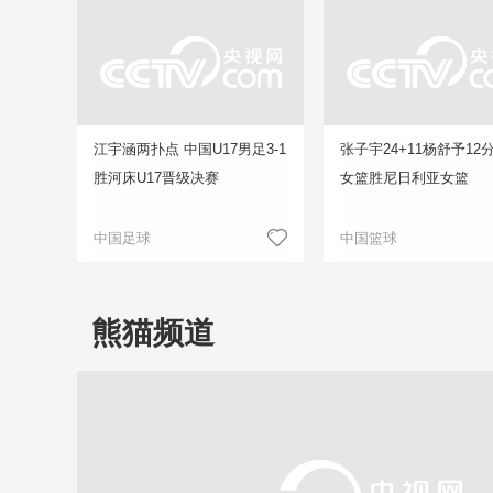
江宇涵两扑点 中国U17男足3-1
张子宇24+11杨舒予12
胜河床U17晋级决赛
女篮胜尼日利亚女篮
中国足球
中国篮球
熊猫频道