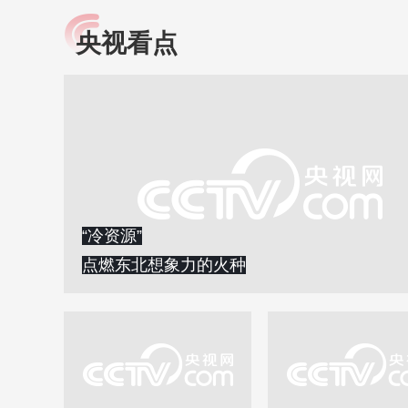
央视看点
小央视频
全民健康
央视网原创视频子品牌，
提高全民健康素养水
以更加贴近年轻人的视
助力“健康中国2030”
角，有趣、有料、有故事
略。央视网《全民健
的方式解读时代。
康》，向所有人分享
知识！
“冷资源”
点燃东北想象力的火种