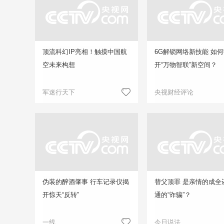
顶流科幻IP亮相！触摸中国航
6G解锁网络新技能 如
空未来构想
开“万物智联”新空间？
军迷行天下
央视财经评论
伪装的醉酒肇事 行车记录仪揭
替父顶罪 是亲情的成全
开惊天“反转”
通的“诈骗”？
一线
今日说法