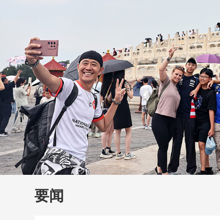
财经
教育
乡村振兴
生态环境
一带一路
大国智造
大国展会
大国保险
云顶对话
云
CCTV.节目官网
直播
节目单
栏目
片库
要闻