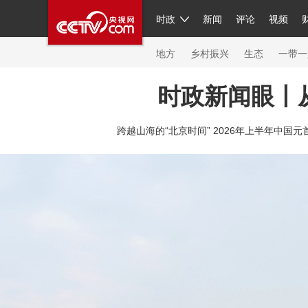
时政
新闻
评论
视频
人民领袖习近平
直播
繁体
片库
海外频道
栏目大全
联播+
iPanda
中国领
节目单
Engl
地方
乡村振兴
生态
一带一
时政新闻眼丨
总台春晚
网络春晚
共产党员网
秧纪录
纪
跨越山海的“北京时间” 2026年上半年中国元
新闻
国内
国际
评论
经济
军事
科技
人民领袖习近平
联播+
热解读
天天学习
习
视频
小央视频
小央直播
直播中国
熊猫频
现场
前线
比划
快看
蓝海中国
新兵请入
体育
直播
竞猜
2026年世界杯
2026年冬奥
VIP会员
CCTV奥林匹克频道
生活体育大会
体