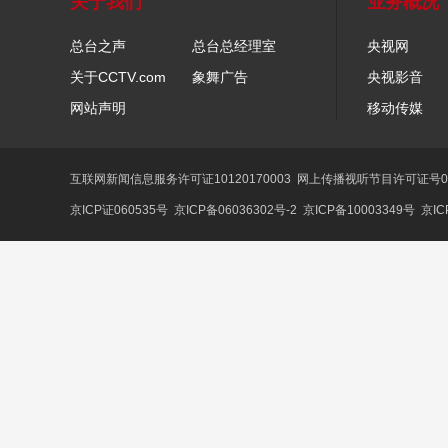
关于我们
业务概况
总台之声
总台总经理室
央视网
关于CCTV.com
象舞广告
央视影音
网站声明
移动传媒
互联网新闻信息服务许可证10120170003
网上传播视听节目许可证号01
京ICP证060535号
京ICP备06036302号-2
京ICP备10003349号
京IC