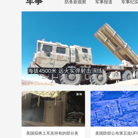
军事
防务新观察
军事报道
军事纪
海拔4500米 远火实弹射击演练
美国拟将土耳其持有的部分美
美国防部公布第五批UF