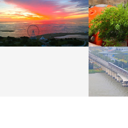
山东威海：桑沟湾彩霞满天
江苏南通：大熊猫
8月10日晨曦，山东威海，荣成市桑沟湾海滨呈现火
8月9日，江苏南通，
烧云、彩霞满天美景。
猫“星辉”举办10岁生日