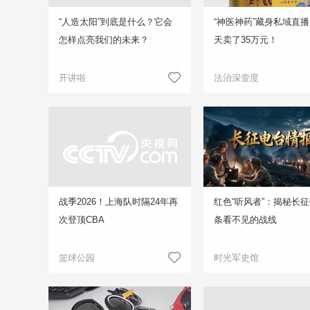
“人造太阳”到底是什么？它会
“神医神药”藏身私域直播
怎样点亮我们的未来？
天卖了35万元！
开讲啦
法治深壹度
战季2026！上海队时隔24年再
红色“听风者”：揭秘长
次登顶CBA
条看不见的战线
篮球公园
时光军史馆