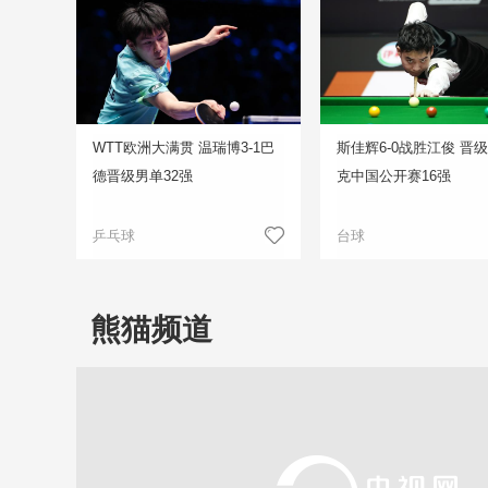
WTT欧洲大满贯 温瑞博3-1巴
斯佳辉6-0战胜江俊 晋
德晋级男单32强
克中国公开赛16强
乒乓球
台球
熊猫频道