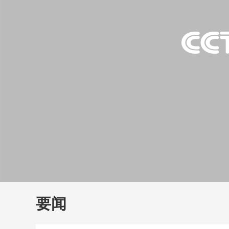
财经
教育
乡村振兴
生态环境
一带一路
大国智造
大国展会
大国保险
云顶对话
云
CCTV.节目官网
直播
节目单
栏目
片库
要闻