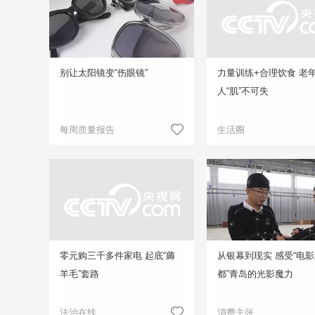
别让太阳镜变“伤眼镜”
力量训练+合理饮食 老
人“肌”不可失
每周质量报告
生活圈
零元购三千多件家电 起底“薅
从银幕到现实 感受“电
羊毛”套路
都”青岛的光影魔力
法治在线
消费主张