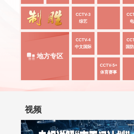
CCTV-3
CCT
综艺
电
CCTV-4
CCT
中文国际
国防
地方专区
CCTV-5+
体育赛事
视频