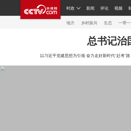
时政
新闻
评论
视频
人民领袖习近平
直播
繁体
片库
海外频道
栏目大全
联播+
iPanda
中国领
节目单
Engl
地方
乡村振兴
生态
一带一
总书记治
总台春晚
网络春晚
共产党员网
秧纪录
纪
以习近平党建思想为引领 奋力走好新时代“赶考”路
新闻
国内
国际
评论
经济
军事
科技
人民领袖习近平
联播+
热解读
天天学习
习
视频
小央视频
小央直播
直播中国
熊猫频
现场
前线
比划
快看
蓝海中国
新兵请入
体育
直播
竞猜
2026年世界杯
2026年冬奥
VIP会员
CCTV奥林匹克频道
生活体育大会
体