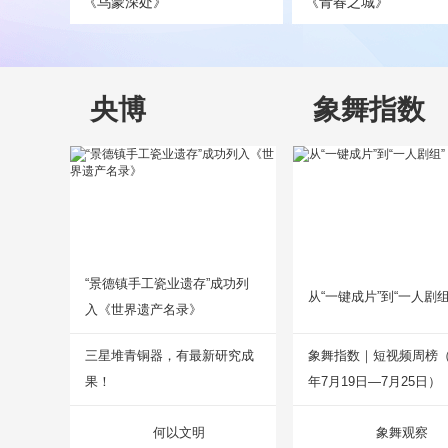
《乌蒙深处》
《青春之城》
央博
象舞指数
“景德镇手工瓷业遗存”成功列
从“一键成片”到“一人剧组
入《世界遗产名录》
三星堆青铜器，有最新研究成
象舞指数｜短视频周榜（2
果！
年7月19日—7月25日）
何以文明
象舞观察