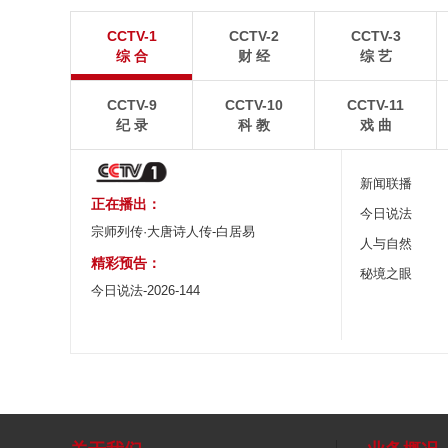
广西昭平: 高山秋茶采摘忙
杭台高铁温玉段
CCTV-1
CCTV-2
CCTV-3
晨光洒在茶园，连绵起伏的茶山云雾缭绕，茶农采摘
杭台高铁温玉段途经台
综 合
财 经
综 艺
秋茶，绘就一幅秀美的茶乡画卷。
约37公里，设计时速3
CCTV-9
CCTV-10
CCTV-11
纪 录
科 教
戏 曲
新闻联播
正在播出：
今日说法
宗师列传·大唐诗人传-白居易
人与自然
精彩预告：
秘境之眼
今日说法-2026-144