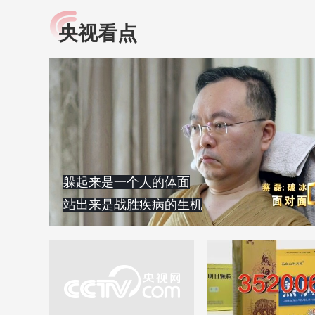
央视看点
小央视频
全民健康
央视网原创视频子品牌，
提高全民健康素养水
以更加贴近年轻人的视
助力“健康中国2030”
角，有趣、有料、有故事
略。央视网《全民健
的方式解读时代。
康》，向所有人分享
知识！
躲起来是一个人的体面
站出来是战胜疾病的生机