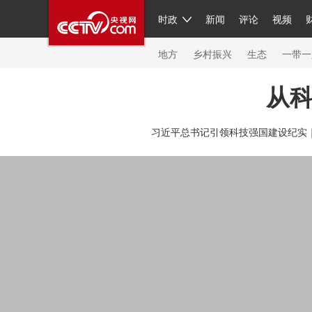
时政
新闻
评论
视频
人民领袖习近平
直播
繁体
片库
海外频道
栏目大全
联播+
iPanda
中国领
节目单
Engl
地方
乡村振兴
生态
一带一
从
总台春晚
网络春晚
共产党员网
秧纪录
纪
习近平总书记引领科技强国建设纪实
新闻
国内
国际
评论
经济
军事
科技
人民领袖习近平
联播+
热解读
天天学习
习
视频
小央视频
小央直播
直播中国
熊猫频
现场
前线
比划
快看
蓝海中国
新兵请入
体育
直播
竞猜
2026年世界杯
2026年冬奥
VIP会员
CCTV奥林匹克频道
生活体育大会
体