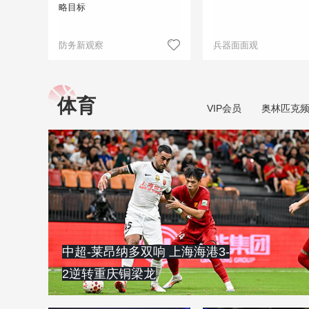
略目标
防务新观察
兵器面面观
体育
VIP会员
奥林匹克
中超-莱昂纳多双响 上海海港3-
2逆转重庆铜梁龙