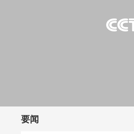
财经
教育
乡村振兴
生态环境
一带一路
大国智造
大国展会
大国保险
云顶对话
云
CCTV.节目官网
直播
节目单
栏目
片库
要闻