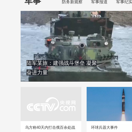
军事
防务新观察
军事报道
军事纪
陆军某旅：建强战斗堡垒 凝聚
奋进力量
乌方称40天内打击俄百余处战
环球兵器大事件