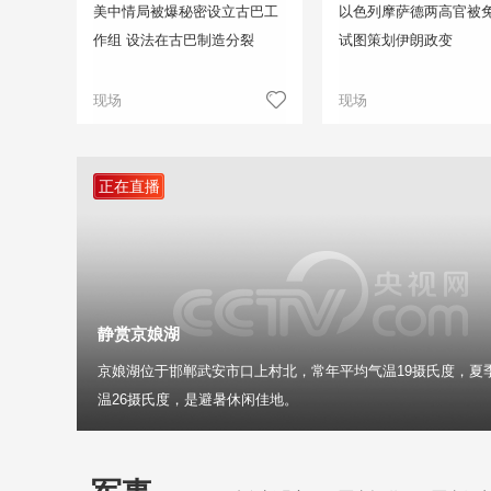
美中情局被爆秘密设立古巴工
以色列摩萨德两高官被免
作组 设法在古巴制造分裂
试图策划伊朗政变
现场
现场
正在直播
静赏京娘湖
京娘湖位于邯郸武安市口上村北，常年平均气温19摄氏度，夏
温26摄氏度，是避暑休闲佳地。