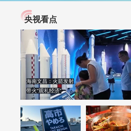
央视看点
小央视频
全民健康
央视网原创视频子品牌，
提高全民健康素养水
以更加贴近年轻人的视
助力“健康中国2030”
角，有趣、有料、有故事
略。央视网《全民健
的方式解读时代。
康》，向所有人分享
知识！
海南文昌：火箭发射
带火“观礼经济”