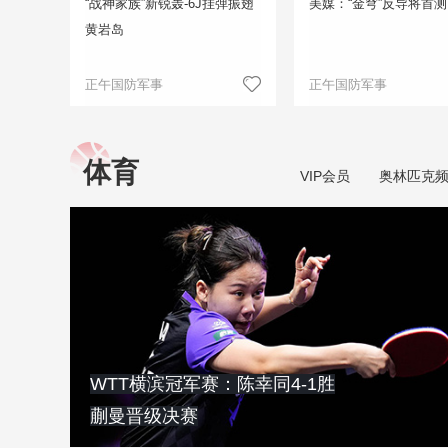
“战神家族”新锐轰-6J挂弹振翅
美媒：“金穹”反导将首测
黄岩岛
正午国防军事
正午国防军事
体育
VIP会员
奥林匹克
WTT横滨冠军赛：陈幸同4-1胜
蒯曼晋级决赛