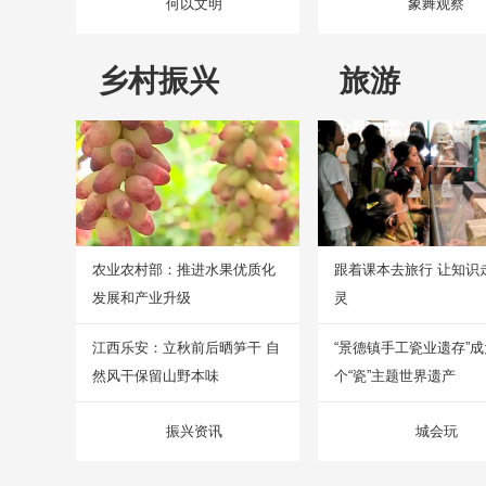
何以文明
象舞观察
乡村振兴
旅游
农业农村部：推进水果优质化
跟着课本去旅行 让知识
发展和产业升级
灵
江西乐安：立秋前后晒笋干 自
“景德镇手工瓷业遗存”
然风干保留山野本味
个“瓷”主题世界遗产
振兴资讯
城会玩