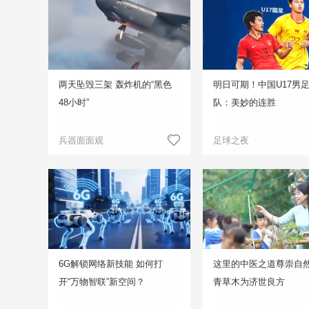
两天坠毁三架 轰炸机的“黑色
明日可期！中国U17男
48小时”
队：美妙的连胜
兵器面面观
足球之夜
6G解锁网络新技能 如何打
这里的中医之道尊崇自然
开“万物智联”新空间？
青草木为济世良方