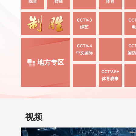
综合
财经
体育
CCTV-3
CCT
综艺
电
CCTV-4
CCT
中文国际
国防
地方专区
CCTV-5+
体育赛事
视频