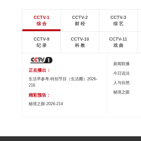
“大地指纹”奏响夏夜文旅乐章
青海大柴旦翡翠
CCTV-1
CCTV-2
CCTV-3
8月7日，贵州省毕节市大方县奢香古镇梯田音乐会在
青海海西蒙古族藏族自
综 合
财 经
综 艺
宛如“大地指纹”般的环形梯田上演。
游旺季。
CCTV-9
CCTV-10
CCTV-11
纪 录
科 教
戏 曲
新闻联播
正在播出：
今日说法
生活早参考-特别节目（生活圈）2026-
人与自然
216
秘境之眼
精彩预告：
秘境之眼-2026-214