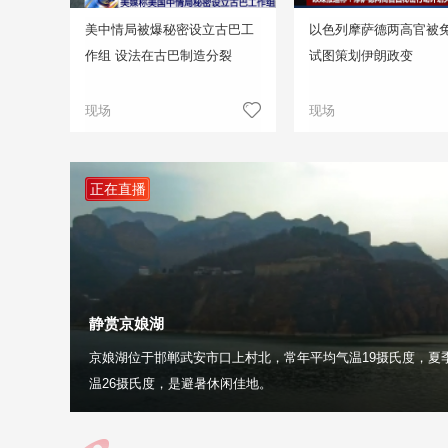
美中情局被爆秘密设立古巴工
以色列摩萨德两高官被免
作组 设法在古巴制造分裂
试图策划伊朗政变
现场
现场
正在直播
静赏京娘湖
京娘湖位于邯郸武安市口上村北，常年平均气温19摄氏度，夏
温26摄氏度，是避暑休闲佳地。