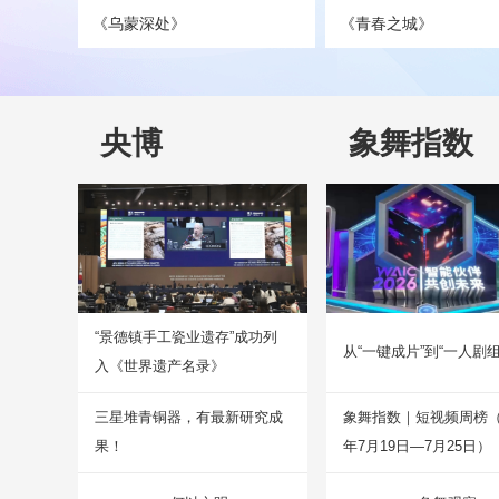
《乌蒙深处》
《青春之城》
央博
象舞指数
“景德镇手工瓷业遗存”成功列
从“一键成片”到“一人剧组
入《世界遗产名录》
三星堆青铜器，有最新研究成
象舞指数｜短视频周榜（2
果！
年7月19日—7月25日）