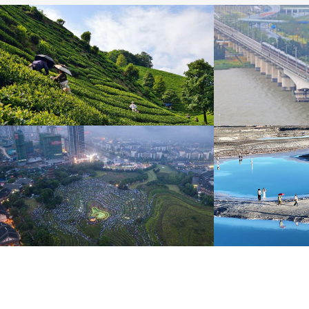
广西昭平: 高山秋茶采摘忙
杭台高铁温玉段
晨光洒在茶园，连绵起伏的茶山云雾缭绕，茶农采摘
杭台高铁温玉段途经台
秋茶，绘就一幅秀美的茶乡画卷。
约37公里，设计时速3