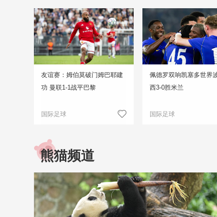
友谊赛：姆伯莫破门姆巴耶建
佩德罗双响凯塞多世界波
功 曼联1-1战平巴黎
西3-0胜米兰
国际足球
国际足球
熊猫频道