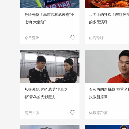
危险先例！高市涉核武表态“小
舌尖上的狂欢！解锁热
改动 大危险”
的多元演绎
今日亚洲
山海珍味
从银幕到现实 感受“电影之
石智勇的新挑战 举重名
都”青岛的光影魔力
执教新篇章
消费主张
体坛零距离