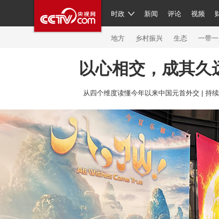
时政
新闻
评论
视频
人民领袖习近平
直播
繁体
片库
海外频道
栏目大全
联播+
iPanda
中国领
节目单
Engl
地方
乡村振兴
生态
一带一
以心相交，成其久
总台春晚
从四个维度读懂今年以来中国元首外交 |
持续
新闻
人民领袖
视频
现场
体育
VIP会员