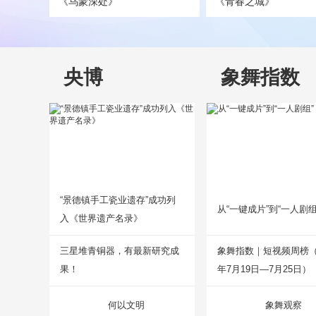
《乌蒙深处》
《青春之城》
央博
象舞指数
“景德镇手工瓷业遗存”成功列
从“一键成片”到“一人剧组
入《世界遗产名录》
三星堆青铜器，有最新研究成
象舞指数｜短视频周榜（2
果！
年7月19日—7月25日）
何以文明
象舞观察