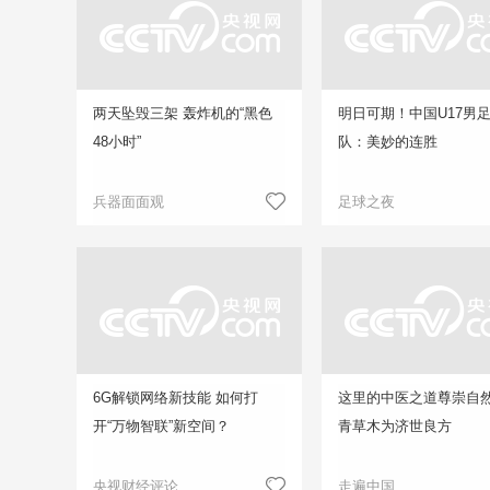
两天坠毁三架 轰炸机的“黑色
明日可期！中国U17男
48小时”
队：美妙的连胜
兵器面面观
足球之夜
6G解锁网络新技能 如何打
这里的中医之道尊崇自然
开“万物智联”新空间？
青草木为济世良方
央视财经评论
走遍中国