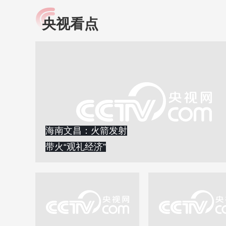
央视看点
小央视频
全民健康
央视网原创视频子品牌，
提高全民健康素养水
以更加贴近年轻人的视
助力“健康中国2030”
角，有趣、有料、有故事
略。央视网《全民健
的方式解读时代。
康》，向所有人分享
知识！
海南文昌：火箭发射
带火“观礼经济”