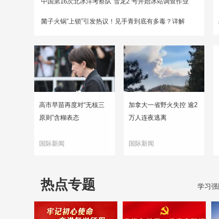
中国第16次北冰洋考察队“雪龙2”号开始冰站调查作业
菌子火锅“上锁”引发热议！见手青到底有多毒？详解
高市早苗再度对“无核三
加拿大一省野火失控 逾2
原则”含糊表态
万人连夜逃离
国际新闻
国际新闻
热点专题
学习强