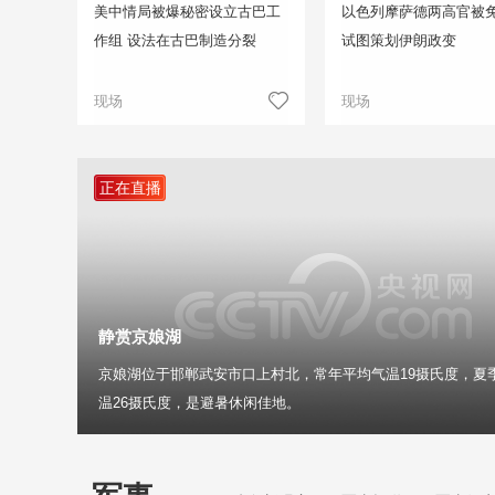
美中情局被爆秘密设立古巴工
以色列摩萨德两高官被免
作组 设法在古巴制造分裂
试图策划伊朗政变
现场
现场
正在直播
静赏京娘湖
京娘湖位于邯郸武安市口上村北，常年平均气温19摄氏度，夏
温26摄氏度，是避暑休闲佳地。