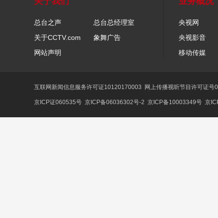
关于我们
业务概况
总台之声
总台总经理室
央视网
关于CCTV.com
象舞广告
央视影音
网站声明
移动传媒
互联网新闻信息服务许可证10120170003
网上传播视听节目许可证号01
京ICP证060535号
京ICP备06036302号-2
京ICP备10003349号
京IC