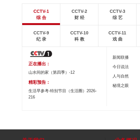
“大地指纹”奏响夏夜文旅乐章
青海大柴旦翡翠
CCTV-1
CCTV-2
CCTV-3
8月7日，贵州省毕节市大方县奢香古镇梯田音乐会在
青海海西蒙古族藏族自
综 合
财 经
综 艺
宛如“大地指纹”般的环形梯田上演。
游旺季。
CCTV-9
CCTV-10
CCTV-11
纪 录
科 教
戏 曲
新闻联播
正在播出：
今日说法
山水间的家（第四季）-12
人与自然
精彩预告：
秘境之眼
生活早参考-特别节目（生活圈）2026-
216