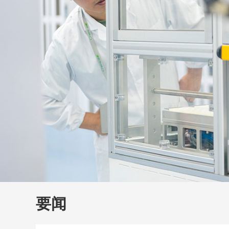
财经
教育
乡村振兴
生态环境
一带一路
大国智造
大国展会
大国保险
云顶对话
云
CCTV.节目官网
直播
节目单
栏目
片库
要闻