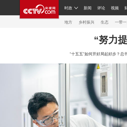
时政
新闻
评论
视频
人民领袖习近平
直播
繁体
片库
海外频道
栏目大全
联播+
iPanda
中国领
节目单
Engl
地方
乡村振兴
生态
一带一
“努力
总台春晚
网络春晚
共产党员网
秧纪录
纪
“十五五”如何开好局起好步？总
新闻
国内
国际
评论
经济
军事
科技
人民领袖习近平
联播+
热解读
天天学习
习
视频
小央视频
小央直播
直播中国
熊猫频
现场
前线
比划
快看
蓝海中国
新兵请入
体育
直播
竞猜
2026年世界杯
2026年冬奥
VIP会员
CCTV奥林匹克频道
生活体育大会
体