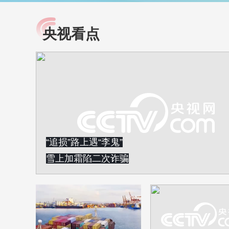
央视看点
小央视频
全民健康
央视网原创视频子品牌，
提高全民健康素养水
以更加贴近年轻人的视
助力“健康中国2030”
角，有趣、有料、有故事
略。央视网《全民健
的方式解读时代。
康》，向所有人分享
知识！
“追损”路上遇“李鬼”
雪上加霜陷二次诈骗