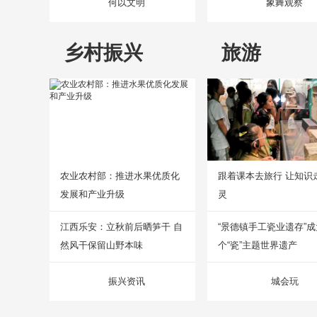
何以文明
象舞观察
乡村振兴
旅游
农业农村部：推进水果优质化
跟着课本去旅行 让知识
发展和产业升级
灵
江西乐安：立秋前后晒笋干 自
“景德镇手工瓷业遗存”
然风干保留山野本味
个“瓷”主题世界遗产
振兴资讯
城会玩