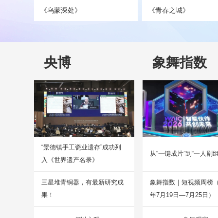
《乌蒙深处》
《青春之城》
央博
象舞指数
“景德镇手工瓷业遗存”成功列
从“一键成片”到“一人剧组
入《世界遗产名录》
三星堆青铜器，有最新研究成
象舞指数｜短视频周榜（2
果！
年7月19日—7月25日）