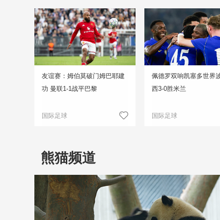
友谊赛：姆伯莫破门姆巴耶建
佩德罗双响凯塞多世界波
功 曼联1-1战平巴黎
西3-0胜米兰
国际足球
国际足球
熊猫频道