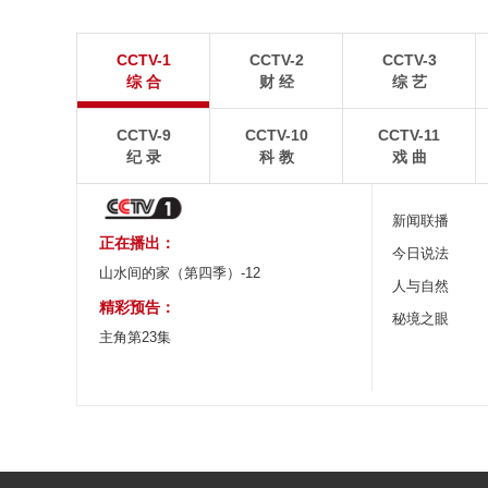
“大地指纹”奏响夏夜文旅乐章
青海大柴旦翡翠
CCTV-1
CCTV-2
CCTV-3
8月7日，贵州省毕节市大方县奢香古镇梯田音乐会在
青海海西蒙古族藏族自
综 合
财 经
综 艺
宛如“大地指纹”般的环形梯田上演。
游旺季。
CCTV-9
CCTV-10
CCTV-11
纪 录
科 教
戏 曲
新闻联播
正在播出：
今日说法
山水间的家（第四季）-12
人与自然
精彩预告：
秘境之眼
主角第23集