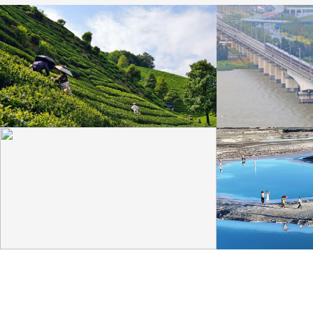
广西昭平: 高山秋茶采摘忙
杭台高铁温玉段
晨光洒在茶园，连绵起伏的茶山云雾缭绕，茶农采摘
杭台高铁温玉段途经台
秋茶，绘就一幅秀美的茶乡画卷。
约37公里，设计时速3