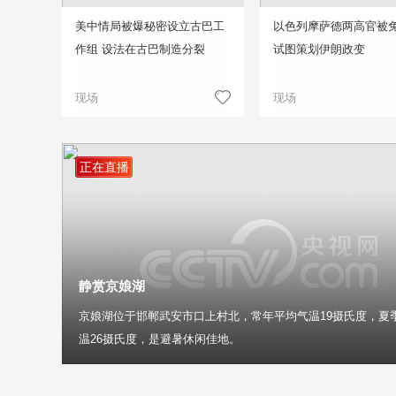
美中情局被爆秘密设立古巴工
以色列摩萨德两高官被免
作组 设法在古巴制造分裂
试图策划伊朗政变
现场
现场
正在直播
静赏京娘湖
京娘湖位于邯郸武安市口上村北，常年平均气温19摄氏度，夏
温26摄氏度，是避暑休闲佳地。