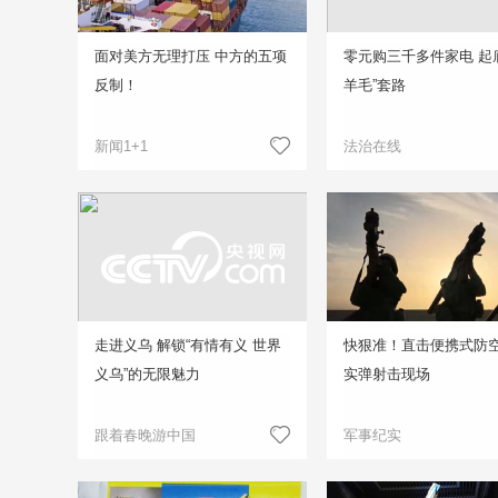
面对美方无理打压 中方的五项
零元购三千多件家电 起
反制！
羊毛”套路
新闻1+1
法治在线
走进义乌 解锁“有情有义 世界
快狠准！直击便携式防
义乌”的无限魅力
实弹射击现场
跟着春晚游中国
军事纪实