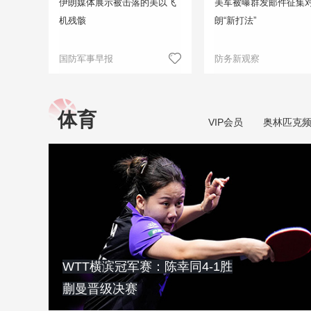
伊朗媒体展示被击落的美以飞
美军被曝群发邮件征集
机残骸
朗“新打法”
国防军事早报
防务新观察
体育
VIP会员
奥林匹克
WTT横滨冠军赛：陈幸同4-1胜
蒯曼晋级决赛