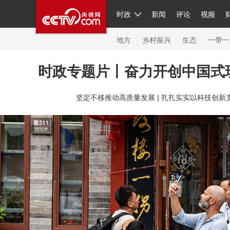
时政
新闻
评论
视频
人民领袖习近平
直播
繁体
片库
海外频道
栏目大全
联播+
iPanda
中国领
节目单
Engl
地方
乡村振兴
生态
一带一
时政专题片丨奋力开创中国式
总台春晚
坚定不移推动高质量发展 |
扎扎实实以科技创新支
新闻
人民领袖
视频
现场
体育
VIP会员