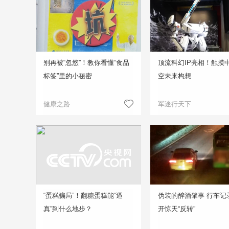
别再被“忽悠”！教你看懂“食品
顶流科幻IP亮相！触摸
标签”里的小秘密
空未来构想
健康之路
军迷行天下
“蛋糕骗局”！翻糖蛋糕能“逼
伪装的醉酒肇事 行车记
真”到什么地步？
开惊天“反转”