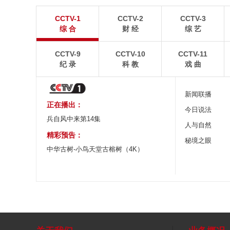
暑期出游 乐享美好时光
重庆梁平：优质
CCTV-1
CCTV-2
CCTV-3
炎炎夏日，暑期旅游热度持续攀升。人们亲近山水，
8月6日，重庆梁平星
综 合
财 经
综 艺
拥抱自然，在旅途中放松身心、增长见识。
熟，田园与村庄、道路
CCTV-9
CCTV-10
CCTV-11
纪 录
科 教
戏 曲
新闻联播
正在播出：
今日说法
兵自风中来第14集
人与自然
精彩预告：
秘境之眼
中华古树-小鸟天堂古榕树（4K）