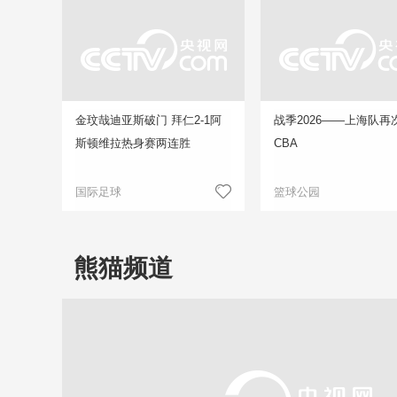
金玟哉迪亚斯破门 拜仁2-1阿
战季2026——上海队再
斯顿维拉热身赛两连胜
CBA
国际足球
篮球公园
熊猫频道