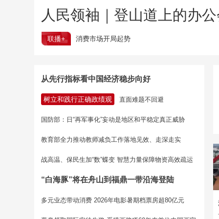
人民领袖｜登山道上的办公
联播+
消费市场开局起势
从先行指标看中国经济稳步向好
树立和践行正确政绩观
直面难题不回避
国防部：日“再军事化”妄动是地区和平稳定真正威胁
教育部全力推动教师减负工作落地见效、走深走实
战高温、保民生加“数”蝶变 智慧力量保障物资高效疏运
“白海豚”将在舟山到福鼎一带沿海登陆
多元业态带动消费 2026年电影暑期档票房超80亿元