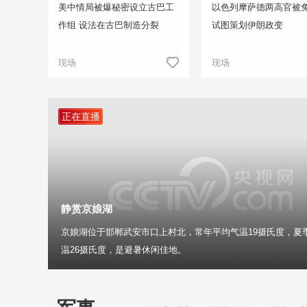
美中情局被爆秘密设立古巴工
以色列摩萨德两高官被免
作组 设法在古巴制造分裂
试图策划伊朗政变
现场
现场
正在直播
静赏京娘湖
京娘湖位于邯郸武安市口上村北，常年平均气温19摄氏度，夏
温26摄氏度，是避暑休闲佳地。