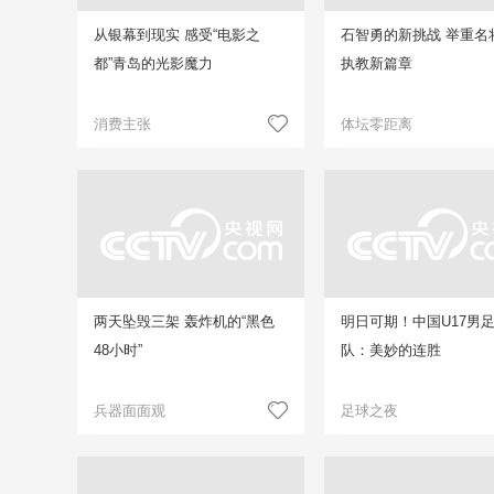
从银幕到现实 感受“电影之
石智勇的新挑战 举重名
都”青岛的光影魔力
执教新篇章
消费主张
体坛零距离
两天坠毁三架 轰炸机的“黑色
明日可期！中国U17男
48小时”
队：美妙的连胜
兵器面面观
足球之夜