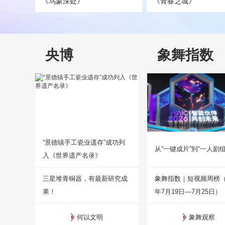
《乌蒙深处》
《青春之城》
央博
象舞指数
“景德镇手工瓷业遗存”成功列
从“一键成片”到“一人剧组
入《世界遗产名录》
三星堆青铜器，有最新研究成
象舞指数｜短视频周榜（2
果！
年7月19日—7月25日）
何以文明
象舞观察