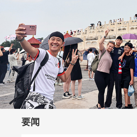
财经
教育
乡村振兴
生态环境
一带一路
大国智造
大国展会
大国保险
云顶对话
云
CCTV.节目官网
直播
节目单
栏目
片库
要闻