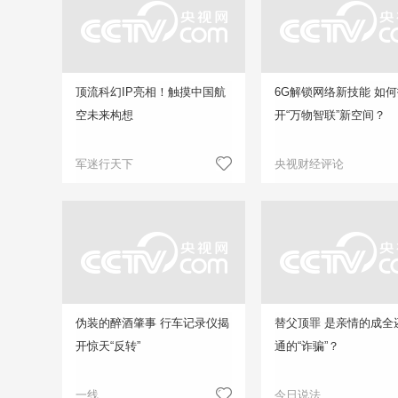
顶流科幻IP亮相！触摸中国航
6G解锁网络新技能 如
空未来构想
开“万物智联”新空间？
军迷行天下
央视财经评论
伪装的醉酒肇事 行车记录仪揭
替父顶罪 是亲情的成全
开惊天“反转”
通的“诈骗”？
一线
今日说法