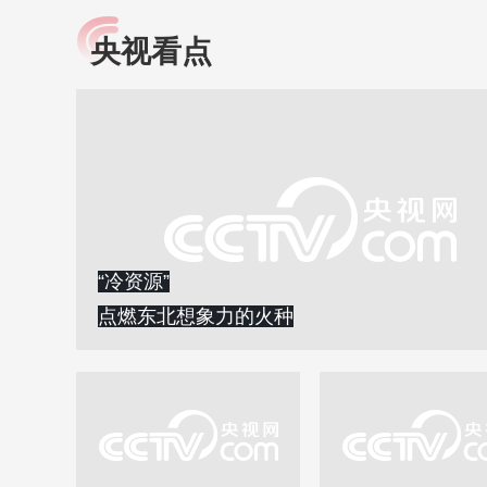
央视看点
小央视频
全民健康
央视网原创视频子品牌，
提高全民健康素养水
以更加贴近年轻人的视
助力“健康中国2030”
角，有趣、有料、有故事
略。央视网《全民健
的方式解读时代。
康》，向所有人分享
知识！
“冷资源”
点燃东北想象力的火种