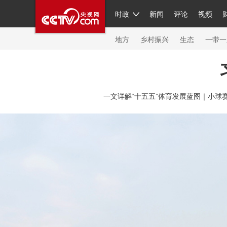
时政
新闻
评论
视频
人民领袖习近平
直播
繁体
片库
海外频道
栏目大全
联播+
iPanda
中国领
节目单
Engl
地方
乡村振兴
生态
一带一
总台春晚
网络春晚
共产党员网
秧纪录
纪
一文详解“十五五”体育发展蓝图｜
小球
新闻
国内
国际
评论
经济
军事
科技
人民领袖习近平
联播+
热解读
天天学习
习
视频
小央视频
小央直播
直播中国
熊猫频
现场
前线
比划
快看
蓝海中国
新兵请入
体育
直播
竞猜
2026年世界杯
2026年冬奥
VIP会员
CCTV奥林匹克频道
生活体育大会
体