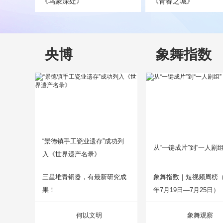
《乌蒙深处》
《青春之城》
央博
象舞指数
“景德镇手工瓷业遗存”成功列
从“一键成片”到“一人剧组
入《世界遗产名录》
三星堆青铜器，有最新研究成
象舞指数｜短视频周榜（2
果！
年7月19日—7月25日）
何以文明
象舞观察