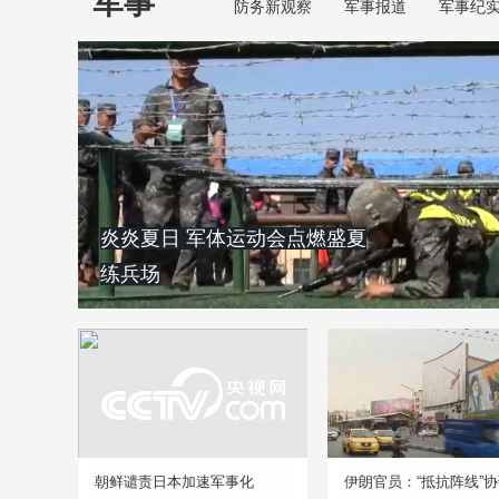
军事
防务新观察
军事报道
军事纪
炎炎夏日 军体运动会点燃盛夏
练兵场
朝鲜谴责日本加速军事化
伊朗官员：“抵抗阵线”