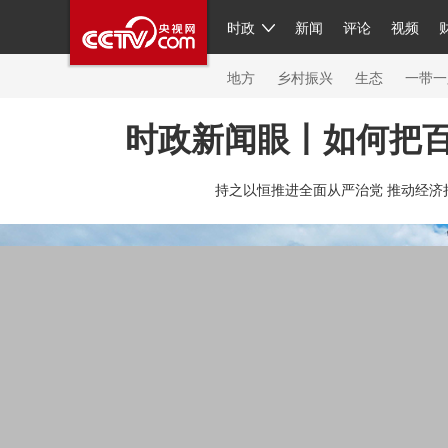
时政
新闻
评论
视频
人民领袖习近平
直播
繁体
片库
海外频道
栏目大全
联播+
iPanda
中国领
节目单
Engl
地方
乡村振兴
生态
一带一
时政新闻眼丨如何把
总台春晚
网络春晚
共产党员网
秧纪录
纪
持之以恒推进全面从严治党 推动经济
新闻
国内
国际
评论
经济
军事
科技
人民领袖习近平
联播+
热解读
天天学习
习
视频
小央视频
小央直播
直播中国
熊猫频
现场
前线
比划
快看
蓝海中国
新兵请入
体育
直播
竞猜
2026年世界杯
2026年冬奥
VIP会员
CCTV奥林匹克频道
生活体育大会
体