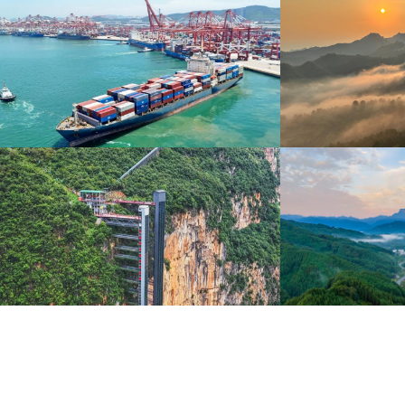
青岛港今年新辟16条国际航线
河北承德：金山
8月5日，“科伦坡”轮缓缓驶离山东港口青岛港前湾联
8月6日，河北承德，
合集装箱码头。
下，呈现出雄浑壮阔的