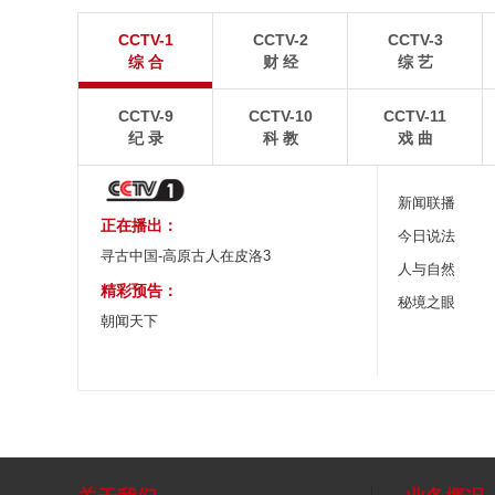
“空中校车”托举云端求学路
四川眉山：瓦屋
CCTV-1
CCTV-2
CCTV-3
二号悬崖电梯“扶摇梯”近日正式投运，将山乡学子单
瓦屋山雄浑平顶与峨眉
综 合
财 经
综 艺
程3个多小时的求学路缩减至30分钟。
熠生辉。
CCTV-9
CCTV-10
CCTV-11
纪 录
科 教
戏 曲
新闻联播
正在播出：
今日说法
寻古中国-高原古人在皮洛3
人与自然
精彩预告：
秘境之眼
朝闻天下