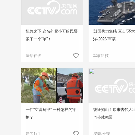
情急之下 这名外卖小哥给民警
31国兵力集结 直击“环
派了一个“单”！
洋-2026”军演
法治在线
军事科技
一件“空调马甲” 一种怎样的守
铁证如山！原来古代人
护？
也带咸鸭蛋
新闻1+1
探索·发现