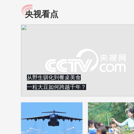
央视看点
小央视频
全民健康
央视网原创视频子品牌，
提高全民健康素养水
以更加贴近年轻人的视
助力“健康中国2030”
角，有趣、有料、有故事
略。央视网《全民健
的方式解读时代。
康》，向所有人分享
知识！
从野生驯化到餐桌美食
一粒大豆如何跨越千年？