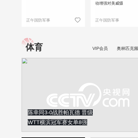
动增强对美威慑
正午国防军事
正午国防军事
体育
VIP会员
奥林匹克
陈幸同3-0战胜帕瓦德 晋级
WTT横滨冠军赛女单8强