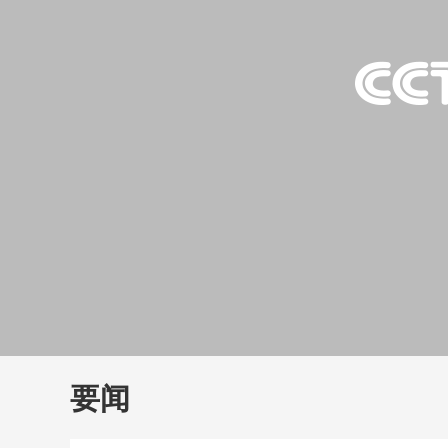
财经
教育
乡村振兴
生态环境
一带一路
大国智造
大国展会
大国保险
云顶对话
云
CCTV.节目官网
直播
节目单
栏目
片库
要闻