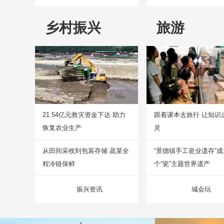
乡村振兴
旅游
21.54亿元救灾资金下达 助力
跟着课本去旅行 让知识
恢复农业生产
灵
从田间采收到包装存储 蔬菜全
“景德镇手工瓷业遗存”
程冷链保鲜
个“瓷”主题世界遗产
振兴资讯
城会玩