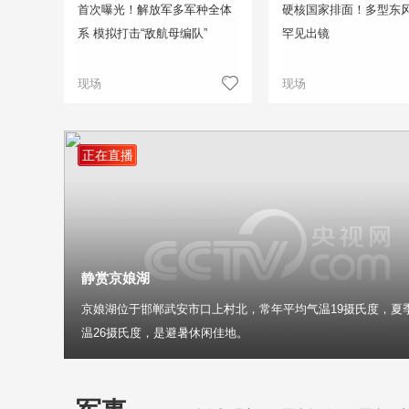
首次曝光！解放军多军种全体
硬核国家排面！多型东
系 模拟打击“敌航母编队”
罕见出镜
现场
现场
正在直播
静赏京娘湖
京娘湖位于邯郸武安市口上村北，常年平均气温19摄氏度，夏
温26摄氏度，是避暑休闲佳地。