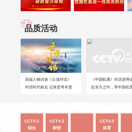
品质活动
高端人物访谈《云顶对话》
《中国机遇》对话进博
对话时代标志 记录思考丰度
赴东方之约，享中国机
CCTV-1
CCTV-2
CCTV-5
综合
财经
体育