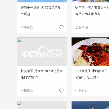
鲲鹏十年振翅 运-20背后的航
这里的中医之道尊崇自然
空崛起
青草木为济世良方
军事纪实
走遍中国
替父顶罪 是亲情的成全还是串
一碗面皮子 半碗醋卤子
通的“诈骗”？
何“酸”出亿万财？
今日说法
生财有道