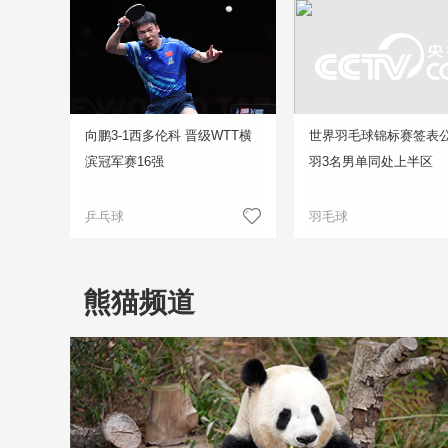
向鹏3-1西多伦科 晋级WTT横
世界羽毛球锦标赛签表公
滨冠军赛16强
羽3名男单同处上半区
乒乓球
羽毛球
熊猫频道