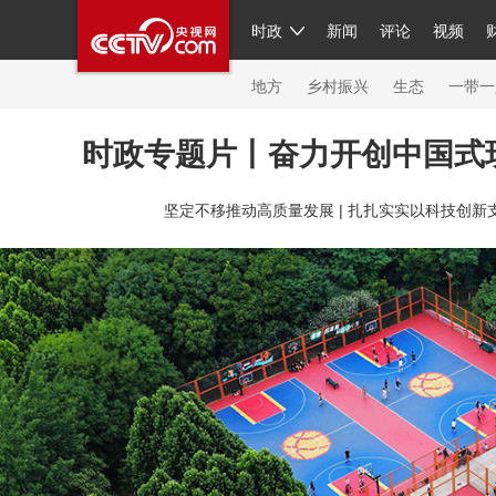
时政
新闻
评论
视频
人民领袖习近平
直播
繁体
片库
海外频道
栏目大全
联播+
iPanda
中国领
节目单
Engl
地方
乡村振兴
生态
一带一
时政专题片丨奋力开创中国式
总台春晚
网络春晚
共产党员网
秧纪录
纪
坚定不移推动高质量发展 |
扎扎实实以科技创新支
新闻
国内
国际
评论
经济
军事
科技
人民领袖习近平
联播+
热解读
天天学习
习
视频
小央视频
小央直播
直播中国
熊猫频
现场
前线
比划
快看
蓝海中国
新兵请入
体育
直播
竞猜
2026年世界杯
2026年冬奥
VIP会员
CCTV奥林匹克频道
生活体育大会
体