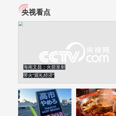
央视看点
小央视频
全民健康
央视网原创视频子品牌，
提高全民健康素养水
以更加贴近年轻人的视
助力“健康中国2030”
角，有趣、有料、有故事
略。央视网《全民健
的方式解读时代。
康》，向所有人分享
知识！
海南文昌：火箭发射
带火“观礼经济”