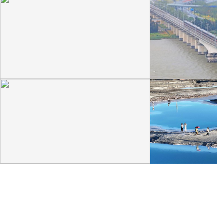
广西昭平: 高山秋茶采摘忙
杭台高铁温玉段
晨光洒在茶园，连绵起伏的茶山云雾缭绕，茶农采摘
杭台高铁温玉段途经台
秋茶，绘就一幅秀美的茶乡画卷。
约37公里，设计时速3