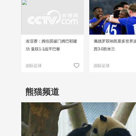
友谊赛：姆伯莫破门姆巴耶建
佩德罗双响凯塞多世界波
功 曼联1-1战平巴黎
西3-0胜米兰
国际足球
国际足球
熊猫频道