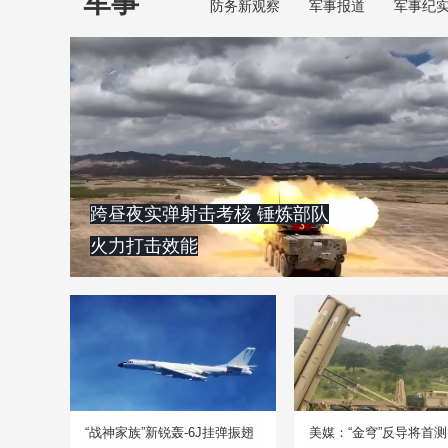
军事
防务新观察
军事报道
军事纪
跨昼夜实弹射击考核 锤炼部队
火力打击效能
“战神家族”新锐轰-6J挂弹振翅
美媒：“金穹”反导将首测