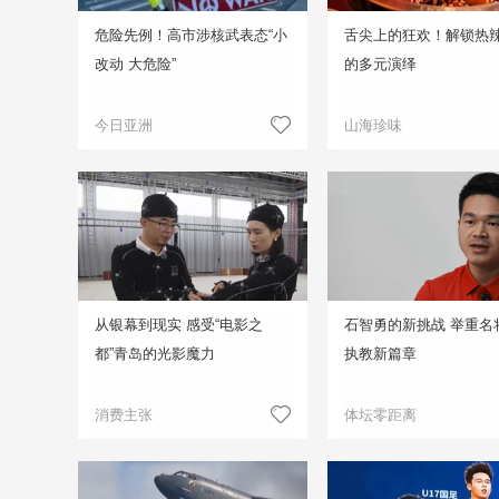
危险先例！高市涉核武表态“小
舌尖上的狂欢！解锁热
改动 大危险”
的多元演绎
今日亚洲
山海珍味
从银幕到现实 感受“电影之
石智勇的新挑战 举重名
都”青岛的光影魔力
执教新篇章
消费主张
体坛零距离