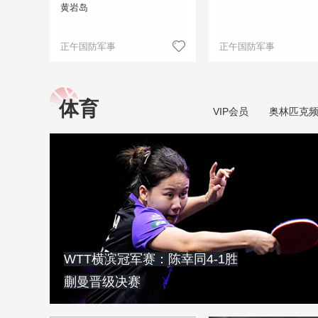
黄岩岛
正午国防军事
正午国防军事
体育
VIP会员
奥林匹克
WTT横滨冠军赛：陈幸同4-1胜
蒯曼晋级决赛