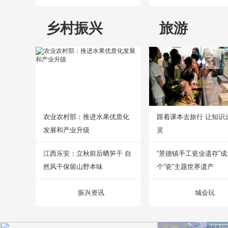
乡村振兴
旅游
农业农村部：推进水果优质化
跟着课本去旅行 让知识
发展和产业升级
灵
江西乐安：立秋前后晒笋干 自
“景德镇手工瓷业遗存”
然风干保留山野本味
个“瓷”主题世界遗产
振兴资讯
城会玩