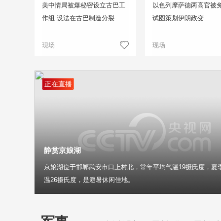
美中情局被爆秘密设立古巴工
以色列摩萨德两高官被免
作组 设法在古巴制造分裂
试图策划伊朗政变
现场
现场
正在直播
静赏京娘湖
京娘湖位于邯郸武安市口上村北，常年平均气温19摄氏度，夏
温26摄氏度，是避暑休闲佳地。