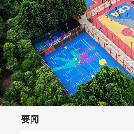
财经
教育
乡村振兴
生态环境
一带一路
大国智造
大国展会
大国保险
云顶对话
云
CCTV.节目官网
直播
节目单
栏目
片库
要闻