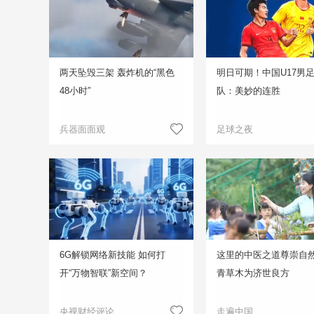
两天坠毁三架 轰炸机的“黑色
明日可期！中国U17男
48小时”
队：美妙的连胜
兵器面面观
足球之夜
6G解锁网络新技能 如何打
这里的中医之道尊崇自然
开“万物智联”新空间？
青草木为济世良方
央视财经评论
走遍中国