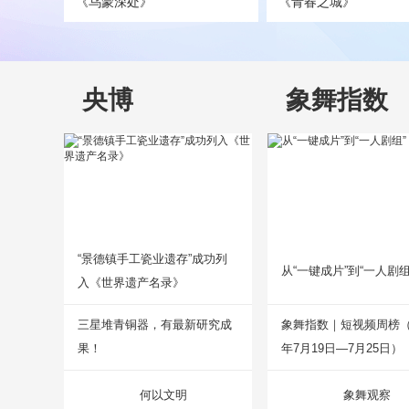
《乌蒙深处》
《青春之城》
央博
象舞指数
“景德镇手工瓷业遗存”成功列
从“一键成片”到“一人剧组
入《世界遗产名录》
三星堆青铜器，有最新研究成
象舞指数｜短视频周榜（2
果！
年7月19日—7月25日）
何以文明
象舞观察