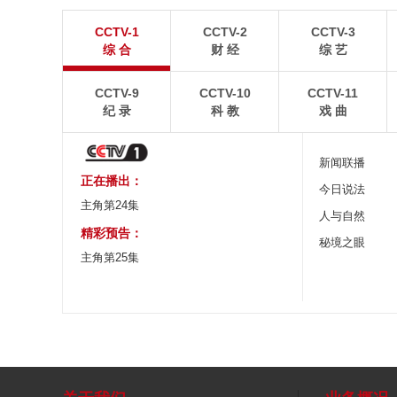
“大地指纹”奏响夏夜文旅乐章
青海大柴旦翡翠
CCTV-1
CCTV-2
CCTV-3
8月7日，贵州省毕节市大方县奢香古镇梯田音乐会在
青海海西蒙古族藏族自
综 合
财 经
综 艺
宛如“大地指纹”般的环形梯田上演。
游旺季。
CCTV-9
CCTV-10
CCTV-11
纪 录
科 教
戏 曲
新闻联播
正在播出：
今日说法
主角第24集
人与自然
精彩预告：
秘境之眼
主角第25集