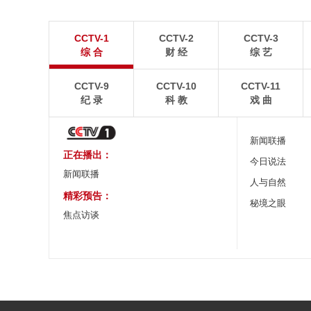
“大地指纹”奏响夏夜文旅乐章
青海大柴旦翡翠
CCTV-1
CCTV-2
CCTV-3
8月7日，贵州省毕节市大方县奢香古镇梯田音乐会在
青海海西蒙古族藏族自
综 合
财 经
综 艺
宛如“大地指纹”般的环形梯田上演。
游旺季。
CCTV-9
CCTV-10
CCTV-11
纪 录
科 教
戏 曲
新闻联播
正在播出：
今日说法
新闻联播
人与自然
精彩预告：
秘境之眼
焦点访谈