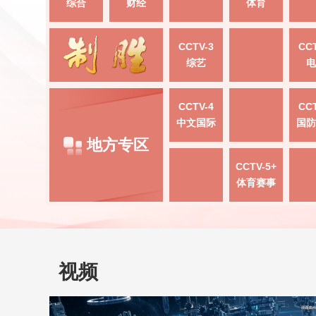
综合
财经
体育
CCTV-3
CCT
综艺
电
CCTV-4
CCT
中文国际
国防
地方专区
CCTV-5+
体育赛事
视频