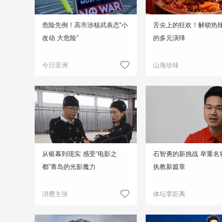
危险先例！高市涉核武表态“小
舌尖上的狂欢！解锁热
改动 大危险”
的多元演绎
今日亚洲
山海珍味
从银幕到现实 感受“电影之
石智勇的新挑战 举重名
都”青岛的光影魔力
执教新篇章
消费主张
体坛零距离