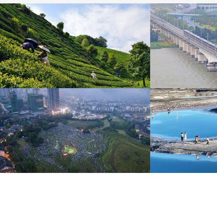
广西昭平: 高山秋茶采摘忙
杭台高铁温玉段
晨光洒在茶园，连绵起伏的茶山云雾缭绕，茶农采摘
杭台高铁温玉段途经台
秋茶，绘就一幅秀美的茶乡画卷。
约37公里，设计时速3