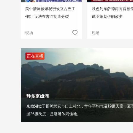
美中情局被爆秘密设立古巴工
以色列摩萨德两高官被免
作组 设法在古巴制造分裂
试图策划伊朗政变
现场
现场
正在直播
静赏京娘湖
京娘湖位于邯郸武安市口上村北，常年平均气温19摄氏度，夏
温26摄氏度，是避暑休闲佳地。