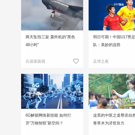
两天坠毁三架 轰炸机的“黑色
明日可期！中国U17男
48小时”
队：美妙的连胜
兵器面面观
足球之夜
6G解锁网络新技能 如何打
这里的中医之道尊崇自然
开“万物智联”新空间？
青草木为济世良方