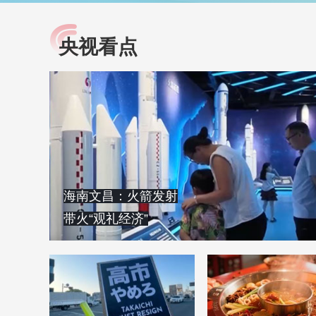
央视看点
小央视频
全民健康
央视网原创视频子品牌，
提高全民健康素养水
以更加贴近年轻人的视
助力“健康中国2030”
角，有趣、有料、有故事
略。央视网《全民健
的方式解读时代。
康》，向所有人分享
知识！
海南文昌：火箭发射
带火“观礼经济”