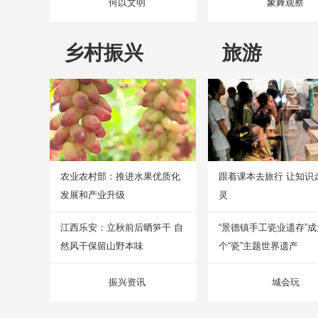
何以文明
象舞观察
乡村振兴
旅游
农业农村部：推进水果优质化
跟着课本去旅行 让知识
发展和产业升级
灵
江西乐安：立秋前后晒笋干 自
“景德镇手工瓷业遗存”
然风干保留山野本味
个“瓷”主题世界遗产
振兴资讯
城会玩