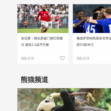
友谊赛：姆伯莫破门姆巴耶建
佩德罗双响凯塞多世界波
功 曼联1-1战平巴黎
西3-0胜米兰
国际足球
国际足球
熊猫频道