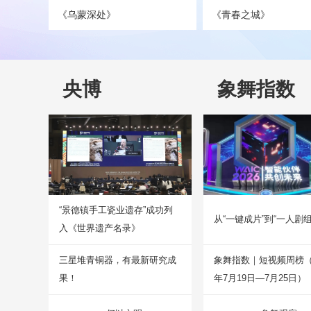
《乌蒙深处》
《青春之城》
央博
象舞指数
“景德镇手工瓷业遗存”成功列
从“一键成片”到“一人剧组
入《世界遗产名录》
三星堆青铜器，有最新研究成
象舞指数｜短视频周榜（2
果！
年7月19日—7月25日）