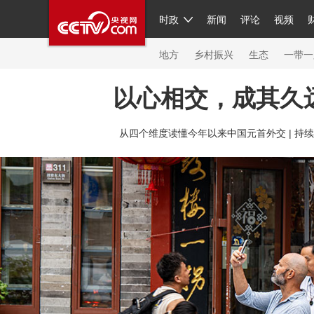
时政
新闻
评论
视频
人民领袖习近平
直播
繁体
片库
海外频道
栏目大全
联播+
iPanda
中国领
节目单
Engl
地方
乡村振兴
生态
一带一
以心相交，成其久
总台春晚
从四个维度读懂今年以来中国元首外交 |
持续
新闻
人民领袖
视频
现场
体育
VIP会员