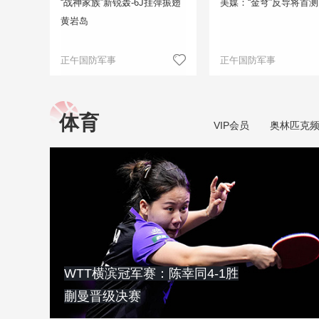
“战神家族”新锐轰-6J挂弹振翅
美媒：“金穹”反导将首测
黄岩岛
正午国防军事
正午国防军事
体育
VIP会员
奥林匹克
WTT横滨冠军赛：陈幸同4-1胜
蒯曼晋级决赛