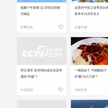
鲲鹏十年振翅 运-20背后的航
这里的中医之道尊崇自然
空崛起
青草木为济世良方
军事纪实
走遍中国
替父顶罪 是亲情的成全还是串
一碗面皮子 半碗醋卤子
通的“诈骗”？
何“酸”出亿万财？
今日说法
生财有道