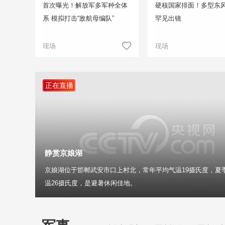
首次曝光！解放军多军种全体
硬核国家排面！多型东
系 模拟打击“敌航母编队”
罕见出镜
现场
现场
正在直播
静赏京娘湖
京娘湖位于邯郸武安市口上村北，常年平均气温19摄氏度，夏
温26摄氏度，是避暑休闲佳地。