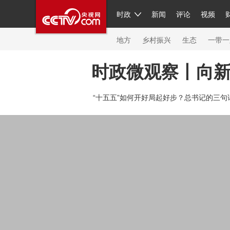
时政
新闻
评论
视频
人民领袖习近平
直播
繁体
片库
海外频道
栏目大全
联播+
iPanda
中国领
节目单
Engl
地方
乡村振兴
生态
一带一
时政微观察丨向
总台春晚
网络春晚
共产党员网
秧纪录
纪
“十五五”如何开好局起好步？总书记的三句
新闻
国内
国际
评论
经济
军事
科技
人民领袖习近平
联播+
热解读
天天学习
习
视频
小央视频
小央直播
直播中国
熊猫频
现场
前线
比划
快看
蓝海中国
新兵请入
体育
直播
竞猜
2026年世界杯
2026年冬奥
VIP会员
CCTV奥林匹克频道
生活体育大会
体