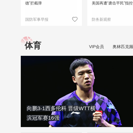
德”拦截弹
美国再遭“袭击平民”指控
国防军事早报
防务新观察
体育
VIP会员
奥林匹克
向鹏3-1西多伦科 晋级WTT横
滨冠军赛16强