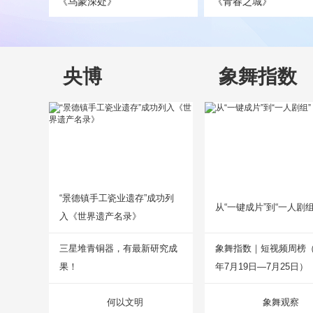
《乌蒙深处》
《青春之城》
央博
象舞指数
“景德镇手工瓷业遗存”成功列
从“一键成片”到“一人剧组
入《世界遗产名录》
三星堆青铜器，有最新研究成
象舞指数｜短视频周榜（2
果！
年7月19日—7月25日）
何以文明
象舞观察