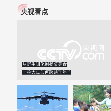
央视看点
小央视频
全民健康
央视网原创视频子品牌，
提高全民健康素养水
以更加贴近年轻人的视
助力“健康中国2030”
角，有趣、有料、有故事
略。央视网《全民健
的方式解读时代。
康》，向所有人分享
知识！
从野生驯化到餐桌美食
一粒大豆如何跨越千年？