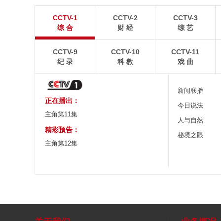
“空中校车”托举云端求学路
四川眉山：瓦屋
CCTV-1
CCTV-2
CCTV-3
二号悬崖电梯“扶摇梯”近日正式投运，将山乡学子单
瓦屋山雄浑平顶与峨眉
综 合
财 经
综 艺
程3个多小时的求学路缩减至30分钟。
熠生辉。
CCTV-9
CCTV-10
CCTV-11
纪 录
科 教
戏 曲
新闻联播
正在播出：
今日说法
主角第11集
人与自然
精彩预告：
秘境之眼
主角第12集