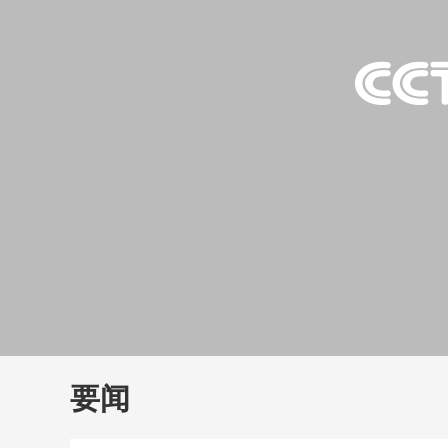
财经
教育
乡村振兴
生态环境
一带一路
大国智造
大国展会
大国保险
云顶对话
云
CCTV.节目官网
直播
节目单
栏目
片库
要闻