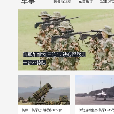
军事
防务新观察
军事报道
军事纪
陆军某部“红三连”：铁心跟党走
一步不掉队
美媒：美军已消耗近80%“萨
伊朗连续摧毁美军F-35