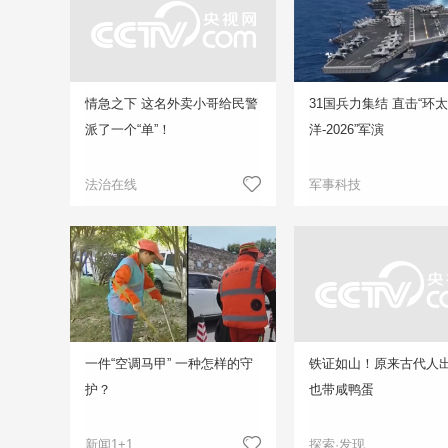
情急之下 这名外卖小哥给民警
31国兵力集结 直击“环
派了一个“单”！
洋-2026”军演
法治在线
军事科技
一件“空调马甲” 一种怎样的守
铁证如山！原来古代人
护？
也带咸鸭蛋
新闻1+1
探索·发现