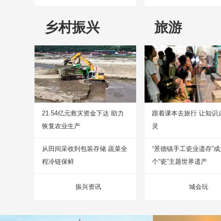
乡村振兴
旅游
21.54亿元救灾资金下达 助力
跟着课本去旅行 让知识
恢复农业生产
灵
从田间采收到包装存储 蔬菜全
“景德镇手工瓷业遗存”
程冷链保鲜
个“瓷”主题世界遗产
振兴资讯
城会玩