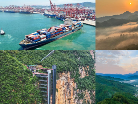
青岛港今年新辟16条国际航线
河北承德：金山
8月5日，“科伦坡”轮缓缓驶离山东港口青岛港前湾联
8月6日，河北承德，
合集装箱码头。
下，呈现出雄浑壮阔的