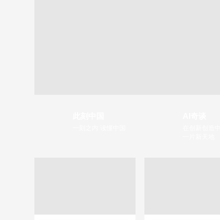
此刻中国
AI奇谈
一刻之内 读懂中国
在创新创造中
一片新天地