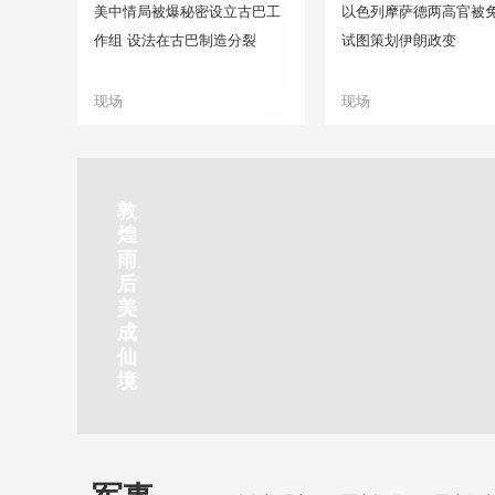
美中情局被爆秘密设立古巴工
以色列摩萨德两高官被免
作组 设法在古巴制造分裂
试图策划伊朗政变
现场
现场
正在直播
敦
吉
南
秦
剑
云
煌
林
京
焦
皇
川
烟
探
雨
市
玄
作
岛
下
雨
古
后
北
武
红
金
梅
齐
北
美
山
湖
石
梦
岭
云
水
成
静赏京娘湖
公
景
峡
海
瀑
山
镇
仙
园
区
湾
布
京娘湖位于邯郸武安市口上村北，常年平均气温19摄氏度，夏
境
温26摄氏度，是避暑休闲佳地。