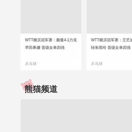
WTT横滨冠军赛：蒯曼4-1力克
WTT横滨冠军赛：王艺迪
早田希娜 晋级女单四强
转朱雨玲 晋级女单四强
乒乓球
乒乓球
熊猫频道