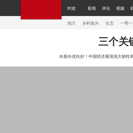
时政
新闻
评论
视频
人民领袖习近平
直播
繁体
片库
海外频道
栏目大全
联播+
iPanda
中国领
节目单
Engl
地方
乡村振兴
生态
一带一
三个关
总台春晚
网络春晚
共产党员网
秧纪录
纪
向新向优向好！中国经济展现强大韧性和
新闻
国内
国际
评论
经济
军事
科技
人民领袖习近平
联播+
热解读
天天学习
习
视频
小央视频
小央直播
直播中国
熊猫频
现场
前线
比划
快看
蓝海中国
新兵请入
体育
直播
竞猜
2026年世界杯
2026年冬奥
VIP会员
CCTV奥林匹克频道
生活体育大会
体