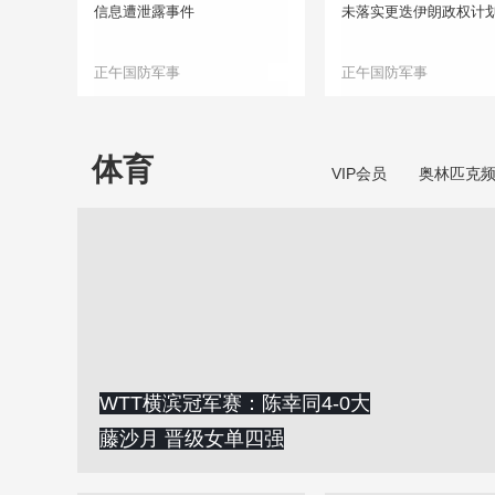
信息遭泄露事件
未落实更迭伊朗政权计
正午国防军事
正午国防军事
体育
VIP会员
奥林匹克
WTT横滨冠军赛：陈幸同4-0大
藤沙月 晋级女单四强