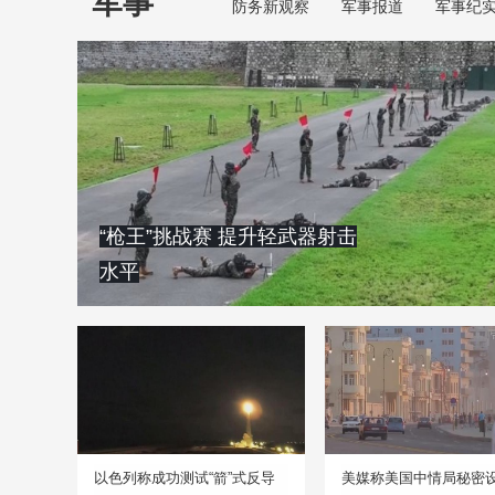
军事
防务新观察
军事报道
军事纪
“枪王”挑战赛 提升轻武器射击
水平
以色列称成功测试“箭”式反导
美媒称美国中情局秘密