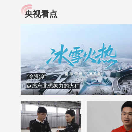
央视看点
小央视频
全民健康
央视网原创视频子品牌，
提高全民健康素养水
以更加贴近年轻人的视
助力“健康中国2030”
角，有趣、有料、有故事
略。央视网《全民健
的方式解读时代。
康》，向所有人分享
知识！
“冷资源”
点燃东北想象力的火种