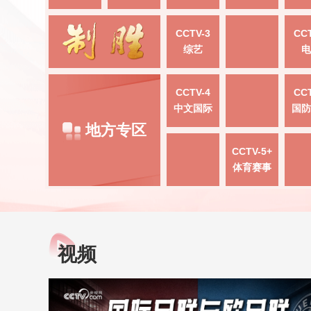
CCTV-3
CCT
综艺
电
CCTV-4
CCT
中文国际
国防
地方专区
CCTV-5+
体育赛事
视频