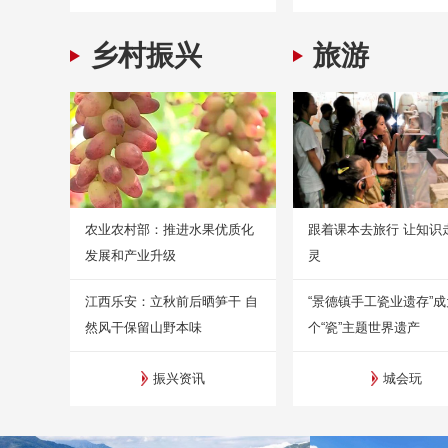
乡村振兴
旅游
农业农村部：推进水果优质化
跟着课本去旅行 让知识
发展和产业升级
灵
江西乐安：立秋前后晒笋干 自
“景德镇手工瓷业遗存”
然风干保留山野本味
个“瓷”主题世界遗产
振兴资讯
城会玩