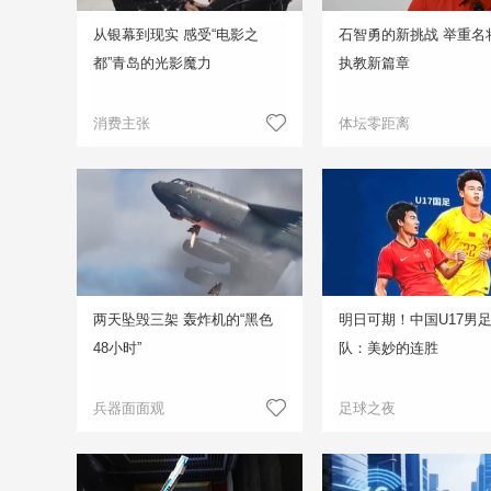
从银幕到现实 感受“电影之
石智勇的新挑战 举重名
都”青岛的光影魔力
执教新篇章
消费主张
体坛零距离
两天坠毁三架 轰炸机的“黑色
明日可期！中国U17男
48小时”
队：美妙的连胜
兵器面面观
足球之夜