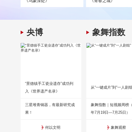
《乌蒙深处》
《青春之城》
央博
象舞指数
“景德镇手工瓷业遗存”成功列
从“一键成片”到“一人剧组
入《世界遗产名录》
三星堆青铜器，有最新研究成
象舞指数｜短视频周榜（2
果！
年7月19日—7月25日）
何以文明
象舞观察