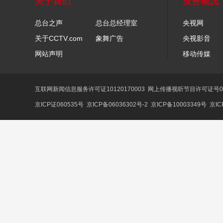
关于我们
业务概况
总台之声
总台总经理室
央视网
关于CCTV.com
象舞广告
央视影音
网站声明
移动传媒
互联网新闻信息服务许可证10120170003
网上传播视听节目许可证号01
京ICP证060535号
京ICP备06036302号-2
京ICP备10003349号
京IC