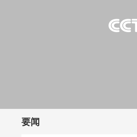
财经
教育
乡村振兴
生态环境
一带一路
大国智造
大国展会
大国保险
云顶对话
云
CCTV.节目官网
直播
节目单
栏目
片库
要闻