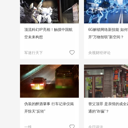
顶流科幻IP亮相！触摸中国航
6G解锁网络新技能 如
空未来构想
开“万物智联”新空间？
军迷行天下
央视财经评论
伪装的醉酒肇事 行车记录仪揭
替父顶罪 是亲情的成全
开惊天“反转”
通的“诈骗”？
一线
今日说法