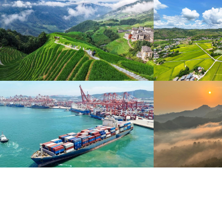
暑期出游 乐享美好时光
重庆梁平：优质
炎炎夏日，暑期旅游热度持续攀升。人们亲近山水，
8月6日，重庆梁平星
拥抱自然，在旅途中放松身心、增长见识。
熟，田园与村庄、道路