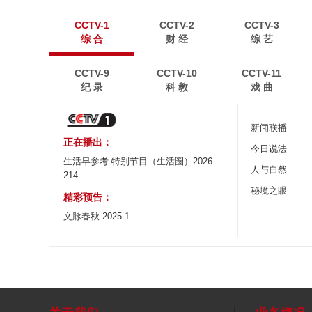
青岛港今年新辟16条国际航线
河北承德：金山
CCTV-1
CCTV-2
CCTV-3
8月5日，“科伦坡”轮缓缓驶离山东港口青岛港前湾联
8月6日，河北承德，
综 合
财 经
综 艺
合集装箱码头。
下，呈现出雄浑壮阔的
CCTV-9
CCTV-10
CCTV-11
纪 录
科 教
戏 曲
新闻联播
正在播出：
今日说法
生活早参考-特别节目（生活圈）2026-
人与自然
214
秘境之眼
精彩预告：
文脉春秋-2025-1