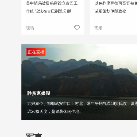
美中情局被爆秘密设立古巴工
以色列摩萨德两高官被免
作组 设法在古巴制造分裂
试图策划伊朗政变
现场
现场
正在直播
静赏京娘湖
京娘湖位于邯郸武安市口上村北，常年平均气温19摄氏度，夏
温26摄氏度，是避暑休闲佳地。