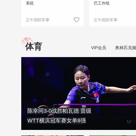
系统
巴工作组
正午国防军事
正午国防军事
体育
VIP会员
奥林匹克
陈幸同3-0战胜帕瓦德 晋级
WTT横滨冠军赛女单8强