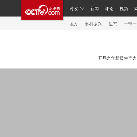
时政
新闻
评论
视频
人民领袖习近平
直播
繁体
片库
海外频道
栏目大全
联播+
iPanda
中国领
节目单
Engl
地方
乡村振兴
生态
一带一
总台春晚
网络春晚
共产党员网
秧纪录
纪
开局之年新质生产力蓬
新闻
国内
国际
评论
经济
军事
科技
人民领袖习近平
联播+
热解读
天天学习
习
视频
小央视频
小央直播
直播中国
熊猫频
现场
前线
比划
快看
蓝海中国
新兵请入
体育
直播
竞猜
2026年世界杯
2026年冬奥
VIP会员
CCTV奥林匹克频道
生活体育大会
体