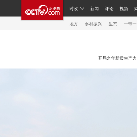
时政
新闻
评论
视频
人民领袖习近平
直播
繁体
片库
海外频道
栏目大全
联播+
iPanda
中国领
节目单
Engl
地方
乡村振兴
生态
一带一
总台春晚
网络春晚
共产党员网
秧纪录
纪
开局之年新质生产力蓬
新闻
国内
国际
评论
经济
军事
科技
人民领袖习近平
联播+
热解读
天天学习
习
视频
小央视频
小央直播
直播中国
熊猫频
现场
前线
比划
快看
蓝海中国
新兵请入
体育
直播
竞猜
2026年世界杯
2026年冬奥
VIP会员
CCTV奥林匹克频道
生活体育大会
体