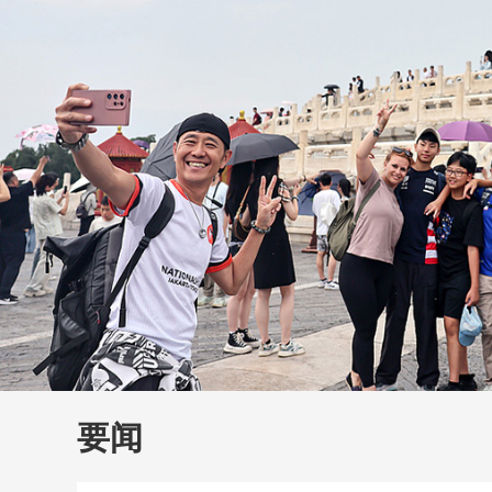
财经
教育
乡村振兴
生态环境
一带一路
大国智造
大国展会
大国保险
云顶对话
云
CCTV.节目官网
直播
节目单
栏目
片库
要闻