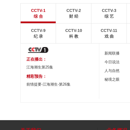
青岛港今年新辟16条国际航线
河北承德：金山
CCTV-1
CCTV-2
CCTV-3
8月5日，“科伦坡”轮缓缓驶离山东港口青岛港前湾联
8月6日，河北承德，
综 合
财 经
综 艺
合集装箱码头。
下，呈现出雄浑壮阔的
CCTV-9
CCTV-10
CCTV-11
纪 录
科 教
戏 曲
新闻联播
正在播出：
今日说法
江海潮生第25集
人与自然
精彩预告：
秘境之眼
前情提要-江海潮生-第26集