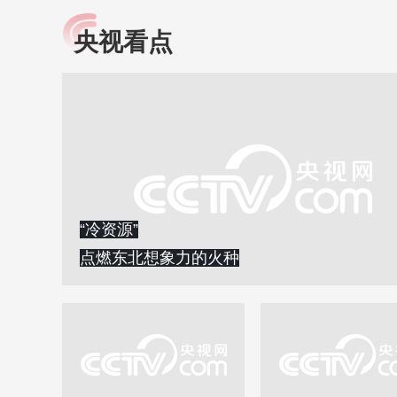
央视看点
小央视频
全民健康
央视网原创视频子品牌，
提高全民健康素养水
以更加贴近年轻人的视
助力“健康中国2030”
角，有趣、有料、有故事
略。央视网《全民健
的方式解读时代。
康》，向所有人分享
知识！
“冷资源”
点燃东北想象力的火种