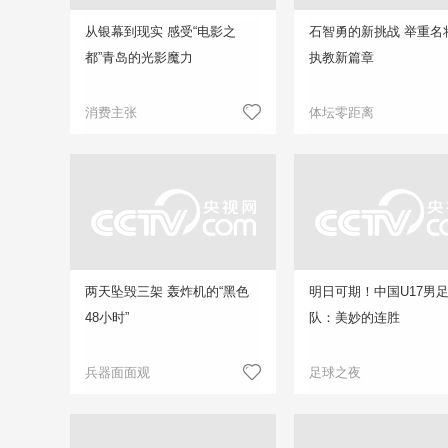
从银幕到现实 感受“电影之
石智勇的新挑战 举重名
都”青岛的光影魔力
执教新篇章
消费主张
体坛零距离
两天坠毁三架 轰炸机的“黑色
明日可期！中国U17男
48小时”
队：美妙的连胜
兵器面面观
足球之夜