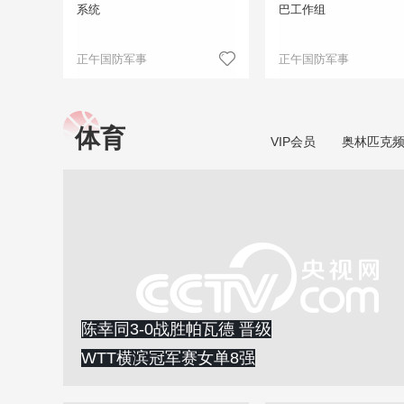
系统
巴工作组
正午国防军事
正午国防军事
体育
VIP会员
奥林匹克
陈幸同3-0战胜帕瓦德 晋级
WTT横滨冠军赛女单8强