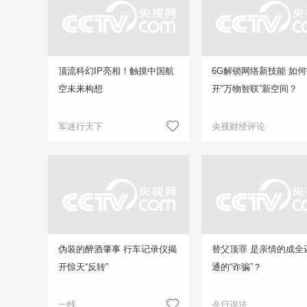
顶流科幻IP亮相！触摸中国航
6G解锁网络新技能 如
空未来构想
开“万物智联”新空间？
军迷行天下
央视财经评论
伪装的醉酒肇事 行车记录仪揭
替父顶罪 是亲情的成全
开惊天“反转”
通的“诈骗”？
一线
今日说法