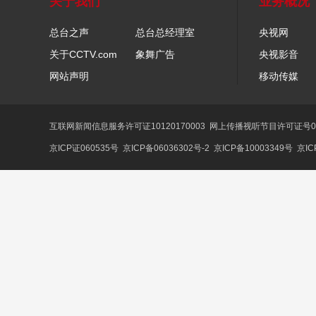
关于我们
业务概况
总台之声
总台总经理室
央视网
关于CCTV.com
象舞广告
央视影音
网站声明
移动传媒
互联网新闻信息服务许可证10120170003
网上传播视听节目许可证号01
京ICP证060535号
京ICP备06036302号-2
京ICP备10003349号
京IC