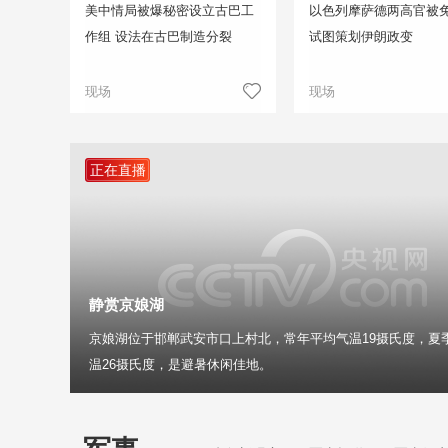
美中情局被爆秘密设立古巴工
以色列摩萨德两高官被免
作组 设法在古巴制造分裂
试图策划伊朗政变
现场
现场
正在直播
静赏京娘湖
京娘湖位于邯郸武安市口上村北，常年平均气温19摄氏度，夏
温26摄氏度，是避暑休闲佳地。