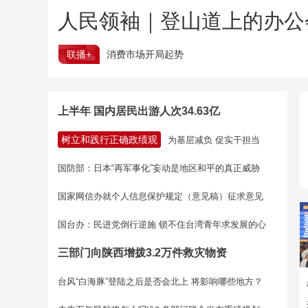
人民领袖｜登山道上的办公
联播+
消费市场开局起势
上半年 国内居民出游人次34.63亿
树立和践行正确政绩观
为基层减负 促实干担当
国防部：日本“再军事化”妄动是地区和平的真正威胁
国家网信办就个人信息保护规定（意见稿）征求意见
国台办：民进党倒行逆施 锁不住台湾青年求发展的心
三部门向陕西增拨3.2万件救灾物资
台风“白海豚”登陆之后是否会北上 将影响哪些地方？