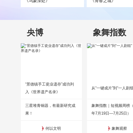
《乌蒙深处》
《青春之城》
央博
象舞指数
“景德镇手工瓷业遗存”成功列
从“一键成片”到“一人剧组
入《世界遗产名录》
三星堆青铜器，有最新研究成
象舞指数｜短视频周榜（2
果！
年7月19日—7月25日）
何以文明
象舞观察