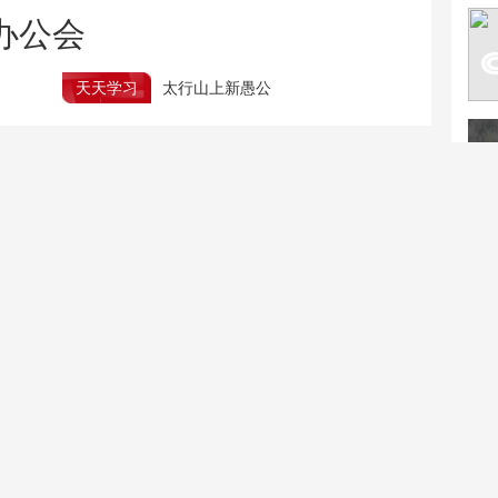
办公会
天天学习
太行山上新愚公
下半年征兵报名倒计时 体检注意事项
2026年暑期档票房破80亿 “电影+”持续激发消费活力
河南“三支一扶”招募存在规模性作弊
将重新组织笔试
强降雨来袭 列车停运或
一张图片多地出现 警惕
折返 车票怎么办？
民宿AI“照骗”引流