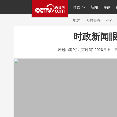
时政
新闻
评论
人民领袖习近平
直播
繁体
片库
海外频道
栏目大全
联播+
iPand
地方
乡村振兴
生态
时政新闻
总台春晚
网络春晚
共产党员网
秧纪
跨越山海的“北京时间” 2026年上半
新闻
国内
国际
评论
经济
军事
人民领袖习近平
联播+
热解读
天天学
视频
小央视频
小央直播
直播中国
现场
前线
比划
快看
蓝海中国
体育
直播
竞猜
2026年世界杯
20
VIP会员
CCTV奥林匹克频道
生活体育大