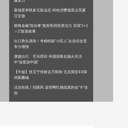
爆发力”
艺术
汽车
数智
5G
产业+
新场景串联多元新业态 特色消费场景点亮夏
日文旅
时尚
天气
才艺
网展
央央好物
财政金融“组合拳”激发民间投资活力 实现“1+1
＞2”政策效果
出口势头强劲！专精特新“小巨人”企业综合竞
争力增强
便捷出行、尽兴而归 外国游客在烟火生活
中“深度游中国”
【中超】张玉宁传射达万双响 北京国安4-0深
圳新鹏城
法治在线丨别跟风 这些网红挑战真的会“卡”住
你