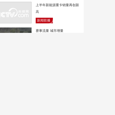
上半年新能源重卡销量再创新
高
新闻联播
赛事流量 城市增量
焦点访谈
低价球票背后暗藏陷阱 19万
元被转账
新闻直播间
民进党“大佬”拖欠巨款却健身
高消费引发争议
中国新闻
辽宁：文旅资源多元 特色城
市吸引外国游客