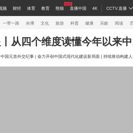
视频
财经
体育
教育
熊猫
直播中国
4K
CCTV.直播
a
中国领导人
节目单
English
听音
Монгол
央视快评
微视频
习式妙语
主持人
下载央视影音
热解读
天天学习
一带一路
央博
文化
旅游
科普
健康
乐龄
阅读
眼丨从四个维度读懂今年以来中
录
纪录片网
国家大剧院
大型活动
年中国元首外交纪事 |
奋力开创中国式现代化建设新局面 |
持续推动构建人
科技
法治
文娱
人物
公益
图片
习
习式妙语
央视快评
央视网评
光华锐评
锋面
熊猫频道
VR/AR
4K专区
全景新闻
新兵请入列
人生第一次
人生第二次
26年冬奥会
CBA
NBA
中超
国足
国际足球
网球
综合
会
体育江湖
文化体育
冰雪道路
足球道路