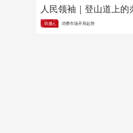
人民领袖｜登山道上的
联播+
消费市场开局起势
上半年 国内居民出游人次34.63亿
树立和践行正确政绩观
为基层减负 促实干担当
国防部：日本“再军事化”妄动是地区和平的真正威胁
国家网信办就个人信息保护规定（意见稿）征求意见
国台办：民进党倒行逆施 锁不住台湾青年求发展的心
三部门向陕西增拨3.2万件救灾物资
台风“白海豚”登陆之后是否会北上 将影响哪些地方？