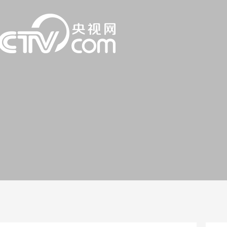
一路
央博
非遗
文化
旅游
科普
健康
乐龄
阅读
话
云起
超级工厂
智敬中国
全民健康
颜选攻略
海洋
片库
热播榜
总台企业白名单