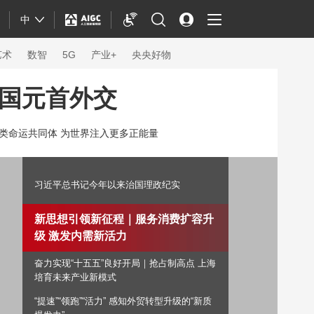
中
艺术
数智
5G
产业+
央央好物
国元首外交
类命运共同体 为世界注入更多正能量
习近平总书记今年以来治国理政纪实
新思想引领新征程｜服务消费扩容升
级 激发内需新活力
奋力实现“十五五”良好开局｜抢占制高点 上海
体育
培育未来产业新模式
“提速”“领跑”“活力” 感知外贸转型升级的“新质