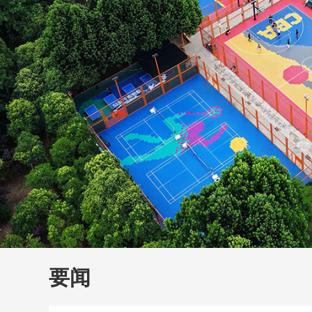
财经
教育
乡村振兴
生态环境
一带一路
大国智造
大国展会
大国保险
云顶对话
云
CCTV.节目官网
直播
节目单
栏目
片库
要闻