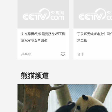
力克早田希娜 蒯曼跻身WTT横
丁俊晖无缘斯诺克中国
滨冠军赛女单四强
第二轮
乒乓球
台球
熊猫频道