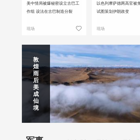
美中情局被爆秘密设立古巴工
以色列摩萨德两高官被免
作组 设法在古巴制造分裂
试图策划伊朗政变
现场
现场
正在直播
敦
吉
南
秦
剑
云
煌
林
京
焦
皇
川
烟
探
雨
市
玄
作
岛
下
雨
古
后
北
武
红
金
梅
齐
北
美
山
湖
石
梦
岭
云
水
成
静赏京娘湖
公
景
峡
海
瀑
山
镇
仙
园
区
湾
布
京娘湖位于邯郸武安市口上村北，常年平均气温19摄氏度，夏
境
温26摄氏度，是避暑休闲佳地。