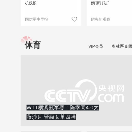
机残骸
朗“新打法”
国防军事早报
防务新观察
体育
VIP会员
奥林匹克
WTT横滨冠军赛：陈幸同4-0大
藤沙月 晋级女单四强