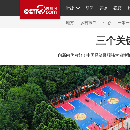
时政
新闻
评论
视频
人民领袖习近平
直播
繁体
片库
海外频道
栏目大全
联播+
iPanda
中国领
节目单
Engl
地方
乡村振兴
生态
一带一
三个关
总台春晚
网络春晚
共产党员网
秧纪录
纪
向新向优向好！中国经济展现强大韧性和
新闻
国内
国际
评论
经济
军事
科技
人民领袖习近平
联播+
热解读
天天学习
习
视频
小央视频
小央直播
直播中国
熊猫频
现场
前线
比划
快看
蓝海中国
新兵请入
体育
直播
竞猜
2026年世界杯
2026年冬奥
VIP会员
CCTV奥林匹克频道
生活体育大会
体