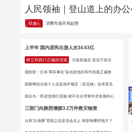
人民领袖｜登山道上的办公
联播+
消费市场开局起势
上半年 国内居民出游人次34.63亿
树立和践行正确政绩观
为基层减负 促实干担当
国防部：日本“再军事化”妄动是地区和平的真正威胁
国家网信办就个人信息保护规定（意见稿）征求意见
国台办：民进党倒行逆施 锁不住台湾青年求发展的心
三部门向陕西增拨3.2万件救灾物资
台风“白海豚”登陆之后是否会北上 将影响哪些地方？