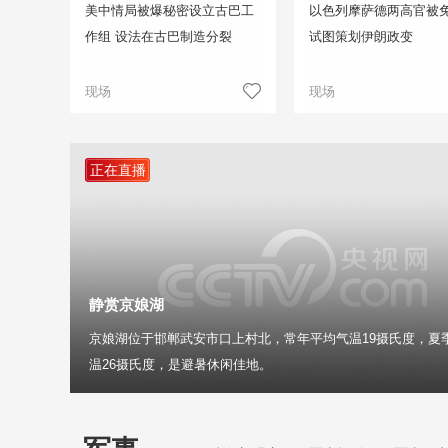
美中情局被爆秘密设立古巴工
以色列摩萨德两高官被免
作组 设法在古巴制造分裂
试图策划伊朗政变
现场
现场
正在直播
静赏京娘湖
京娘湖位于邯郸武安市口上村北，常年平均气温19摄氏度，夏
温26摄氏度，是避暑休闲佳地。