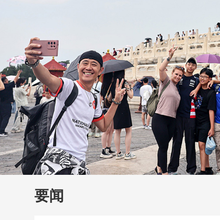
财经
教育
乡村振兴
生态环境
一带一路
大国智造
大国展会
大国保险
云顶对话
云
CCTV.节目官网
直播
节目单
栏目
片库
要闻