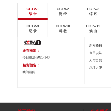
青岛港今年新辟16条国际航线
河北承德：金山
CCTV-1
CCTV-2
CCTV-3
8月5日，“科伦坡”轮缓缓驶离山东港口青岛港前湾联
8月6日，河北承德，
综 合
财 经
综 艺
合集装箱码头。
下，呈现出雄浑壮阔的
CCTV-9
CCTV-10
CCTV-11
纪 录
科 教
戏 曲
新闻联播
正在播出：
今日说法
今日说法-2026-143
人与自然
精彩预告：
秘境之眼
晚间新闻