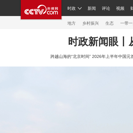
时政
新闻
评论
视频
人民领袖习近平
直播
繁体
片库
海外频道
栏目大全
联播+
iPanda
中国领
节目单
Engl
地方
乡村振兴
生态
一带一
时政新闻眼丨
总台春晚
网络春晚
共产党员网
秧纪录
纪
跨越山海的“北京时间” 2026年上半年中国元
新闻
国内
国际
评论
经济
军事
科技
人民领袖习近平
联播+
热解读
天天学习
习
视频
小央视频
小央直播
直播中国
熊猫频
现场
前线
比划
快看
蓝海中国
新兵请入
体育
直播
竞猜
2026年世界杯
2026年冬奥
VIP会员
CCTV奥林匹克频道
生活体育大会
体