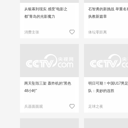
从银幕到现实 感受“电影之
石智勇的新挑战 举重名
都”青岛的光影魔力
执教新篇章
消费主张
体坛零距离
两天坠毁三架 轰炸机的“黑色
明日可期！中国U17男
48小时”
队：美妙的连胜
兵器面面观
足球之夜