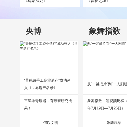
《乌蒙深处》
《青春之城》
央博
象舞指数
“景德镇手工瓷业遗存”成功列
从“一键成片”到“一人剧组
入《世界遗产名录》
三星堆青铜器，有最新研究成
象舞指数｜短视频周榜（2
果！
年7月19日—7月25日）
何以文明
象舞观察