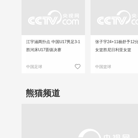
江宇涵两扑点 中国U17男足3-1
张子宇24+11杨舒予12
胜河床U17晋级决赛
女篮胜尼日利亚女篮
中国足球
中国篮球
熊猫频道