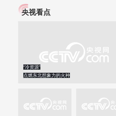
央视看点
小央视频
全民健康
央视网原创视频子品牌，
提高全民健康素养水
以更加贴近年轻人的视
助力“健康中国2030”
角，有趣、有料、有故事
略。央视网《全民健
的方式解读时代。
康》，向所有人分享
知识！
“冷资源”
点燃东北想象力的火种