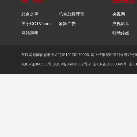
关于我们
业务概况
总台之声
总台总经理室
央视网
关于CCTV.com
象舞广告
央视影音
网站声明
移动传媒
互联网新闻信息服务许可证10120170003
网上传播视听节目许可证号01
京ICP证060535号
京ICP备06036302号-2
京ICP备10003349号
京IC