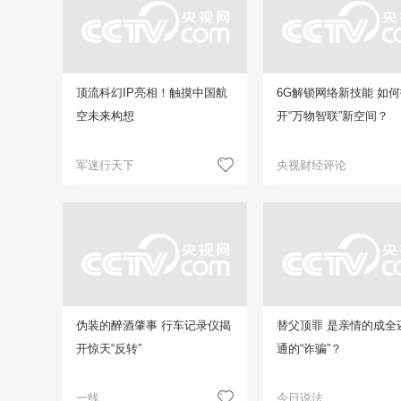
顶流科幻IP亮相！触摸中国航
6G解锁网络新技能 如
空未来构想
开“万物智联”新空间？
军迷行天下
央视财经评论
伪装的醉酒肇事 行车记录仪揭
替父顶罪 是亲情的成全
开惊天“反转”
通的“诈骗”？
一线
今日说法