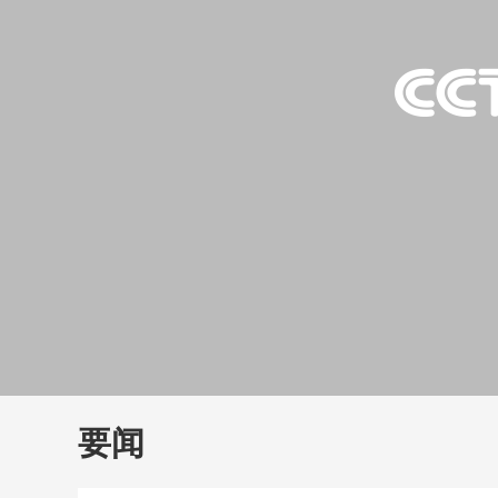
财经
教育
乡村振兴
生态环境
一带一路
大国智造
大国展会
大国保险
云顶对话
云
CCTV.节目官网
直播
节目单
栏目
片库
要闻