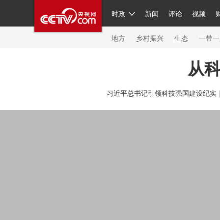
时政
新闻
评论
视频
人民领袖习近平
直播
繁体
片库
海外频道
栏目大全
联播+
iPanda
中国领
节目单
Engl
地方
乡村振兴
生态
一带一
从
总台春晚
网络春晚
共产党员网
秧纪录
纪
习近平总书记引领科技强国建设纪实
新闻
国内
国际
评论
经济
军事
科技
人民领袖习近平
联播+
热解读
天天学习
习
视频
小央视频
小央直播
直播中国
熊猫频
现场
前线
比划
快看
蓝海中国
新兵请入
体育
直播
竞猜
2026年世界杯
2026年冬奥
VIP会员
CCTV奥林匹克频道
生活体育大会
体