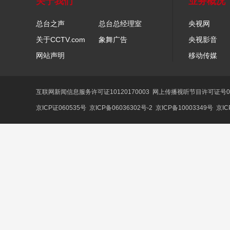
关于我们
业务概况
总台之声
总台总经理室
央视网
关于CCTV.com
象舞广告
央视影音
网站声明
移动传媒
互联网新闻信息服务许可证10120170003
网上传播视听节目许可证号01
京ICP证060535号
京ICP备06036302号-2
京ICP备10003349号
京IC