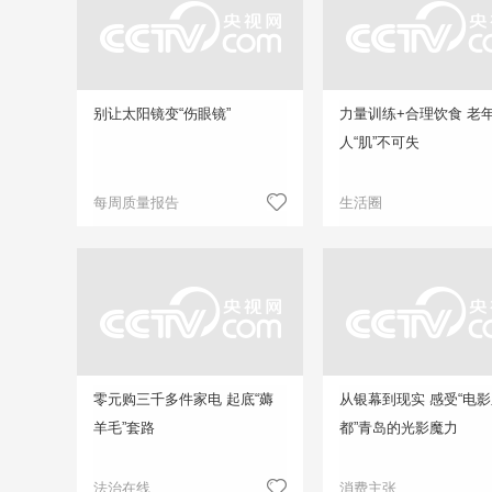
别让太阳镜变“伤眼镜”
力量训练+合理饮食 老
人“肌”不可失
每周质量报告
生活圈
零元购三千多件家电 起底“薅
从银幕到现实 感受“电
羊毛”套路
都”青岛的光影魔力
法治在线
消费主张