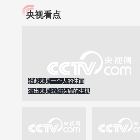
央视看点
小央视频
全民健康
央视网原创视频子品牌，
提高全民健康素养水
以更加贴近年轻人的视
助力“健康中国2030”
角，有趣、有料、有故事
略。央视网《全民健
的方式解读时代。
康》，向所有人分享
知识！
躲起来是一个人的体面
站出来是战胜疾病的生机