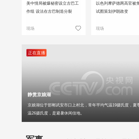
美中情局被爆秘密设立古巴工
以色列摩萨德两高官被免
作组 设法在古巴制造分裂
试图策划伊朗政变
现场
现场
正在直播
静赏京娘湖
京娘湖位于邯郸武安市口上村北，常年平均气温19摄氏度，夏
温26摄氏度，是避暑休闲佳地。