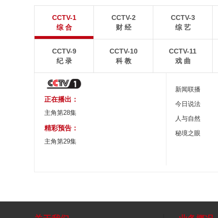
广西昭平: 高山秋茶采摘忙
杭台高铁温玉段
CCTV-1
CCTV-2
CCTV-3
晨光洒在茶园，连绵起伏的茶山云雾缭绕，茶农采摘
杭台高铁温玉段途经台
综 合
财 经
综 艺
秋茶，绘就一幅秀美的茶乡画卷。
约37公里，设计时速3
CCTV-9
CCTV-10
CCTV-11
纪 录
科 教
戏 曲
新闻联播
正在播出：
今日说法
主角第28集
人与自然
精彩预告：
秘境之眼
主角第29集