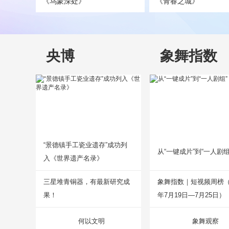
《乌蒙深处》
《青春之城》
央博
象舞指数
“景德镇手工瓷业遗存”成功列
从“一键成片”到“一人剧组
入《世界遗产名录》
三星堆青铜器，有最新研究成
象舞指数｜短视频周榜（2
果！
年7月19日—7月25日）
何以文明
象舞观察