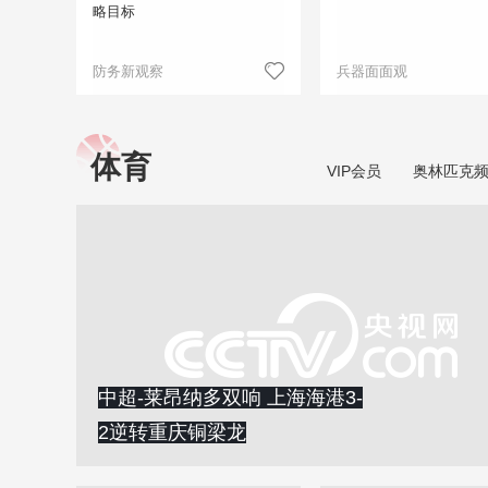
略目标
防务新观察
兵器面面观
体育
VIP会员
奥林匹克
中超-莱昂纳多双响 上海海港3-
2逆转重庆铜梁龙