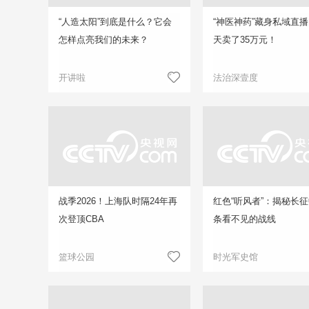
“人造太阳”到底是什么？它会
“神医神药”藏身私域直播
怎样点亮我们的未来？
天卖了35万元！
开讲啦
法治深壹度
战季2026！上海队时隔24年再
红色“听风者”：揭秘长
次登顶CBA
条看不见的战线
篮球公园
时光军史馆