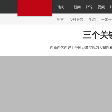
时政
新闻
评论
视频
人民领袖习近平
直播
繁体
片库
海外频道
栏目大全
联播+
iPanda
中国领
节目单
Engl
地方
乡村振兴
生态
一带一
三个关
总台春晚
网络春晚
共产党员网
秧纪录
纪
向新向优向好！中国经济展现强大韧性和
新闻
国内
国际
评论
经济
军事
科技
人民领袖习近平
联播+
热解读
天天学习
习
视频
小央视频
小央直播
直播中国
熊猫频
现场
前线
比划
快看
蓝海中国
新兵请入
体育
直播
竞猜
2026年世界杯
2026年冬奥
VIP会员
CCTV奥林匹克频道
生活体育大会
体