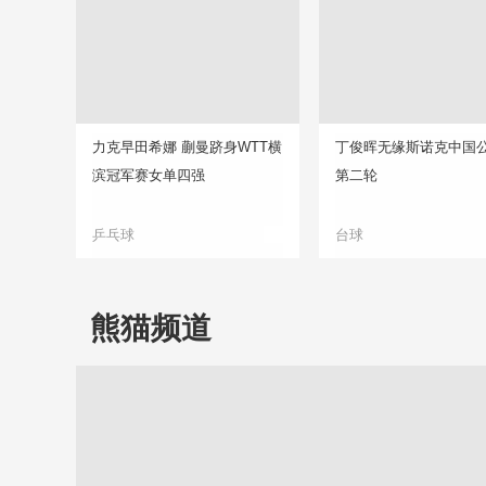
力克早田希娜 蒯曼跻身WTT横
丁俊晖无缘斯诺克中国
滨冠军赛女单四强
第二轮
乒乓球
台球
熊猫频道