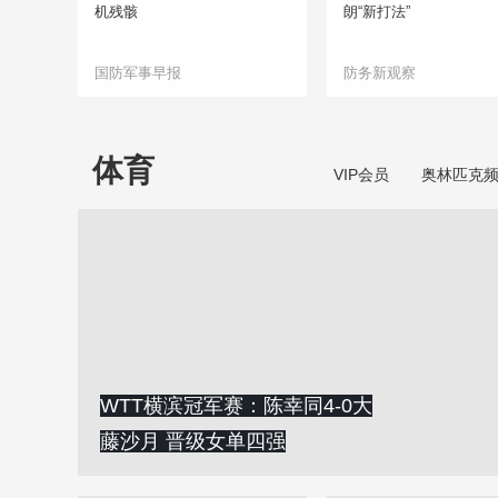
机残骸
朗“新打法”
国防军事早报
防务新观察
体育
VIP会员
奥林匹克
WTT横滨冠军赛：陈幸同4-0大
藤沙月 晋级女单四强