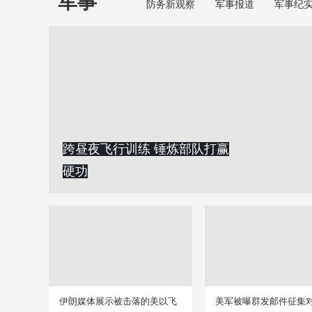
军事
防务新观察
军事报道
军事纪
跨昼夜飞行训练 锤炼部队打赢
硬功
伊朗媒体展示被击落的美以飞
美军被曝群发邮件征集