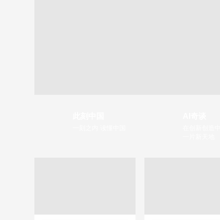
此刻中国
AI奇谈
一刻之内 读懂中国
在创新创造中
一片新天地