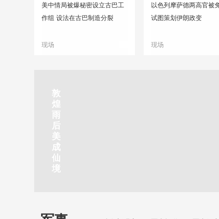
美中情局被爆秘密设立古巴工
以色列摩萨德两高官被免
作组 设法在古巴制造分裂
试图策划伊朗政变
现场
现场
正在直播
敦
吉
南
秦
剑
云
煌
林
京
焦
皇
川
烟
探
雨
市
玄
作
岛
下
雨
古
后
北
武
红
金
梅
齐
北
美
山
湖
石
梦
岭
云
水
成
静赏京娘湖
公
景
峡
海
瀑
山
镇
仙
园
区
湾
布
京娘湖位于邯郸武安市口上村北，常年平均气温19摄氏度，夏
境
温26摄氏度，是避暑休闲佳地。