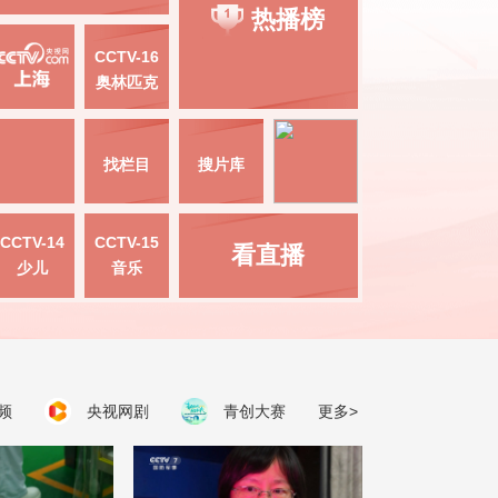
热播榜
CCTV-16
奥林匹克
找栏目
搜片库
CCTV-14
CCTV-15
看直播
少儿
音乐
频
央视网剧
青创大赛
更多>