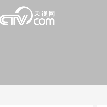
一路
央博
非遗
文化
旅游
科普
健康
乐龄
阅读
话
云起
超级工厂
智敬中国
全民健康
颜选攻略
海洋
片库
热播榜
总台企业白名单