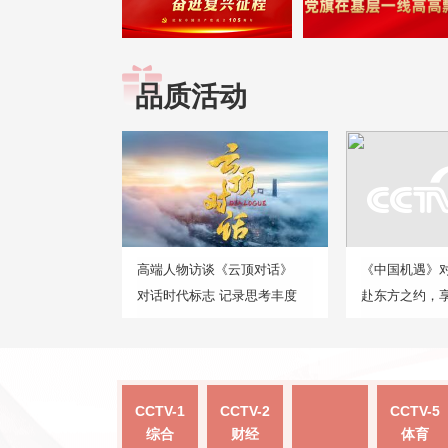
品质活动
高端人物访谈《云顶对话》
《中国机遇》
对话时代标志 记录思考丰度
赴东方之约，
CCTV-1
CCTV-2
CCTV-5
综合
财经
体育