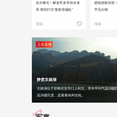
首次曝光！解放军多军种全体
硬核国家排面
系 模拟打击“敌航母编队”
罕见出镜
现场
现场
正在直播
静赏京娘湖
京娘湖位于邯郸武安市口上村北，常年平均气温19摄
温26摄氏度，是避暑休闲佳地。