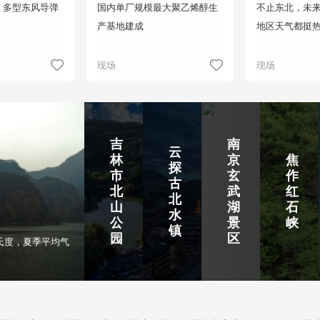
！多型东风导弹
国内单厂规模最大聚乙烯醇生
不止东北，未来
产基地建成
地区天气都挺
现场
现场
吉
南
云
林
京
焦
探
市
玄
作
古
北
武
红
北
山
湖
石
水
公
景
峡
镇
园
区
氏度，夏季平均气