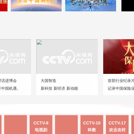
对话进博会
大国智造
首部行业纪录
享中国机遇。
新科技 新经济 新动能
记录中国保险
CCTV-8
CCTV-10
CCTV-17
电视剧
科教
农业农村