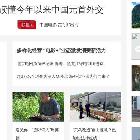
读懂今年以来中国元首外交
联播+
中国电影 踏“浪”出海
多样化经营 “电影+”业态激发消费新活力
北京电网负荷破纪录 青海、黑龙江绿电组团进京
超3万名全球创客涌入华强北 海外创业者为何而来？
遇见你｜“货郎诗人”周英
“荒岛改造”自由惬意？已
德
触碰法律红线！