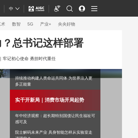
中
艺术
数智
5G
产业+
央央好物
力？总书记这样部署
｜
牢记初心使命 勇担时代重任
持续推动构建人类命运共同体 为世界注入更
多正能量
实干开新局｜消费市场开局起势
年中经济观察：超长期特别国债让民生福祉可
体育
感可及
院士解码未来产业 具身智能怎样从实验室走