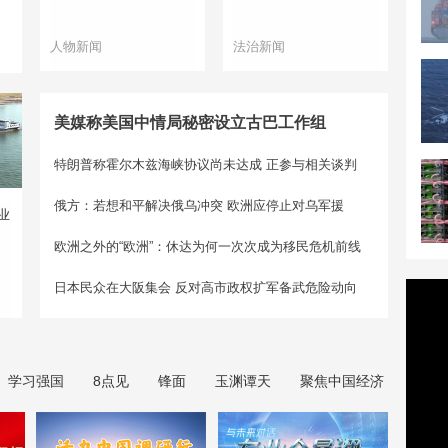
人物新闻
法治新闻
美媒称美国中情局秘密设立古巴工作组
特朗普称霍尔木兹海峡协议尚未达成 正参与相关谈判
俄方：若想和平解决俄乌冲突 欧洲应停止对乌军援
业
欧洲之外的“欧洲”：休达为何一次次成为移民危机前线
日本民众在大阪集会 反对高市政权扩军备武危险动向
学习强国
8点见
锋面
玉渊谭天
聚焦中国经济