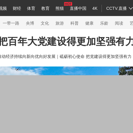
视频
财经
体育
教育
熊猫
直播中国
4K
CCTV.直播
a
中国领导人
节目单
English
听音
Монгол
央视快评
微视频
习式妙语
主持人
下载央视影音
热解读
天天学习
一带一路
央博
文化
旅游
科普
健康
乐龄
阅读
把百年大党建设得更加坚强有
录
纪录片网
国家大剧院
大型活动
推动经济持续向新向优向好发展｜
砥砺初心使命 把党建设得更加坚强有力
科技
法治
文娱
人物
公益
图片
习
习式妙语
央视快评
央视网评
光华锐评
锋面
熊猫频道
VR/AR
4K专区
全景新闻
新兵请入列
人生第一次
人生第二次
26年冬奥会
CBA
NBA
中超
国足
国际足球
网球
综合
会
体育江湖
文化体育
冰雪道路
足球道路