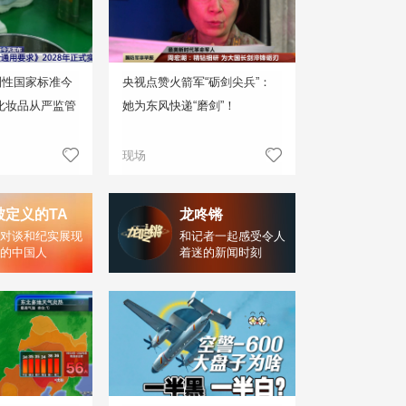
制性国家标准今
央视点赞火箭军“砺剑尖兵”：
化妆品从严监管
她为东风快递“磨剑”！
现场
被定义的TA
龙咚锵
对谈和纪实展现
和记者一起感受令人
的中国人
着迷的新闻时刻