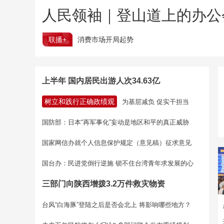
人民领袖｜登山道上的办公
联播+
消费市场开局起势
上半年 国内居民出游人次34.63亿
树立和践行正确政绩观
为基层减负 促实干担当
国防部：日本“再军事化”妄动是地区和平的真正威胁
国家网信办就个人信息保护规定（意见稿）征求意见
国台办：民进党倒行逆施 锁不住台湾青年求发展的心
三部门向陕西增拨3.2万件救灾物资
台风“白海豚”登陆之后是否会北上 将影响哪些地方？