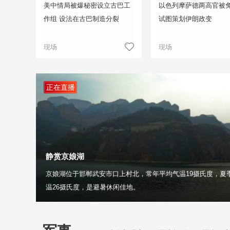
美中情局被爆秘密设立古巴工
以色列摩萨德两高官被免
作组 设法在古巴制造分裂
试图策划伊朗政变
现场
现场
正在直播
静赏京娘湖
京娘湖位于邯郸武安市口上村北，常年平均气温19摄氏度，夏
温26摄氏度，是避暑休闲佳地。