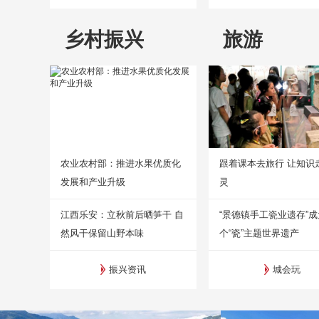
乡村振兴
旅游
农业农村部：推进水果优质化
跟着课本去旅行 让知识
发展和产业升级
灵
江西乐安：立秋前后晒笋干 自
“景德镇手工瓷业遗存”
然风干保留山野本味
个“瓷”主题世界遗产
振兴资讯
城会玩