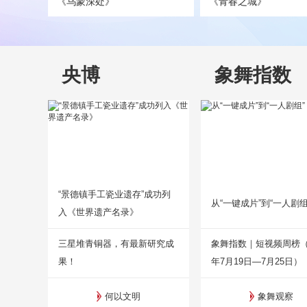
《乌蒙深处》
《青春之城》
央博
象舞指数
“景德镇手工瓷业遗存”成功列
从“一键成片”到“一人剧组
入《世界遗产名录》
三星堆青铜器，有最新研究成
象舞指数｜短视频周榜（2
果！
年7月19日—7月25日）
何以文明
象舞观察