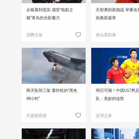
从银幕到现实 感受“电影之
石智勇的新挑战 举重名
都”青岛的光影魔力
执教新篇章
消费主张
体坛零距离
两天坠毁三架 轰炸机的“黑色
明日可期！中国U17男
48小时”
队：美妙的连胜
兵器面面观
足球之夜