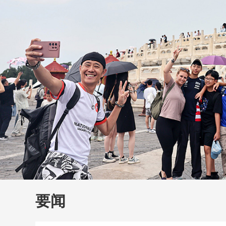
财经
教育
乡村振兴
生态环境
一带一路
大国智造
大国展会
大国保险
云顶对话
云
CCTV.节目官网
直播
节目单
栏目
片库
要闻