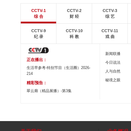
青岛港今年新辟16条国际航线
河北承德：金山
CCTV-1
CCTV-2
CCTV-3
8月5日，“科伦坡”轮缓缓驶离山东港口青岛港前湾联
8月6日，河北承德，
综 合
财 经
综 艺
合集装箱码头。
下，呈现出雄浑壮阔的
CCTV-9
CCTV-10
CCTV-11
纪 录
科 教
戏 曲
新闻联播
正在播出：
今日说法
生活早参考-特别节目（生活圈）2026-
人与自然
214
秘境之眼
精彩预告：
翠云廊（精品展播）-第3集