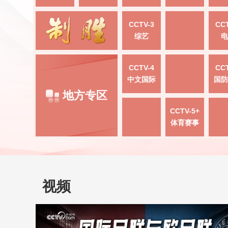
CCTV-3
CCT
综艺
电
CCTV-4
CCT
中文国际
国防
地方专区
CCTV-5+
体育赛事
视频