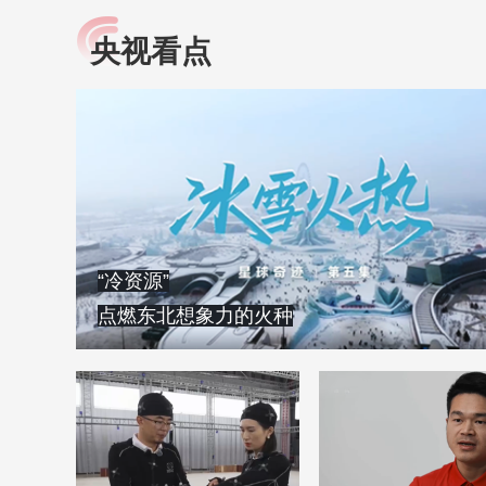
央视看点
小央视频
全民健康
央视网原创视频子品牌，
提高全民健康素养水
以更加贴近年轻人的视
助力“健康中国2030”
角，有趣、有料、有故事
略。央视网《全民健
的方式解读时代。
康》，向所有人分享
知识！
“冷资源”
点燃东北想象力的火种