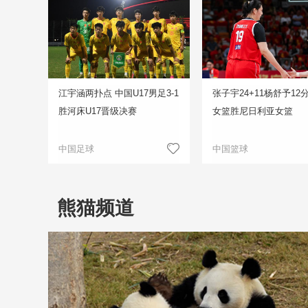
江宇涵两扑点 中国U17男足3-1
张子宇24+11杨舒予12
胜河床U17晋级决赛
女篮胜尼日利亚女篮
中国足球
中国篮球
熊猫频道