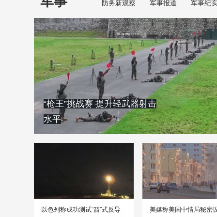
军事
防务新观察
军事报道
军事纪
“枪王”挑战赛 提升轻武器射击
水平
以色列称成功测试“箭”式反导
美媒称美国中情局秘密