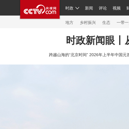
时政
新闻
评论
视频
人民领袖习近平
直播
繁体
片库
海外频道
栏目大全
联播+
iPanda
中国领
节目单
Engl
地方
乡村振兴
生态
一带一
时政新闻眼丨
总台春晚
网络春晚
共产党员网
秧纪录
纪
跨越山海的“北京时间” 2026年上半年中国元
新闻
国内
国际
评论
经济
军事
科技
人民领袖习近平
联播+
热解读
天天学习
习
视频
小央视频
小央直播
直播中国
熊猫频
现场
前线
比划
快看
蓝海中国
新兵请入
体育
直播
竞猜
2026年世界杯
2026年冬奥
VIP会员
CCTV奥林匹克频道
生活体育大会
体