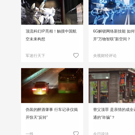
顶流科幻IP亮相！触摸中国航
6G解锁网络新技能 如
空未来构想
开“万物智联”新空间？
军迷行天下
央视财经评论
伪装的醉酒肇事 行车记录仪揭
替父顶罪 是亲情的成全
开惊天“反转”
通的“诈骗”？
一线
今日说法