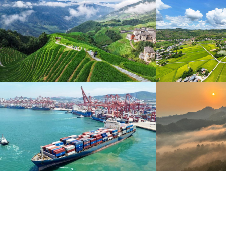
暑期出游 乐享美好时光
重庆梁平：优质
炎炎夏日，暑期旅游热度持续攀升。人们亲近山水，
8月6日，重庆梁平星
拥抱自然，在旅途中放松身心、增长见识。
熟，田园与村庄、道路