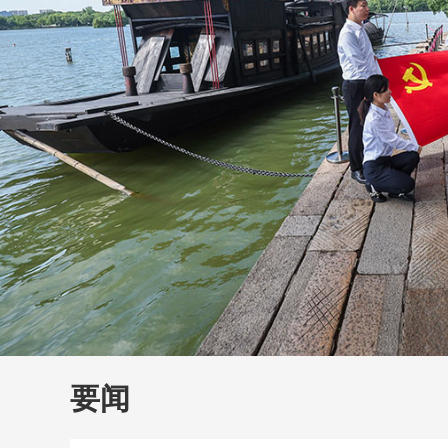
财经
教育
乡村振兴
生态环境
一带一路
大国智造
大国展会
大国保险
云顶对话
云
CCTV.节目官网
直播
节目单
栏目
片库
要闻