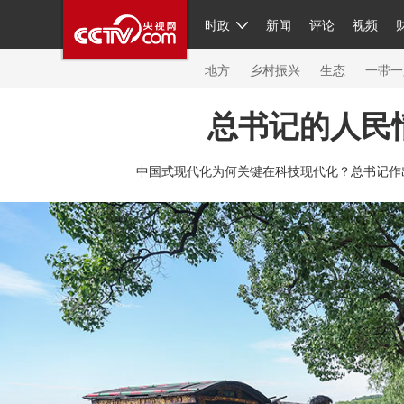
时政
新闻
评论
视频
人民领袖习近平
直播
繁体
片库
海外频道
栏目大全
联播+
iPanda
中国领
节目单
Engl
地方
乡村振兴
生态
一带一
总书记的人民
总台春晚
网络春晚
共产党员网
秧纪录
纪
中国式现代化为何关键在科技现代化？总书记作
新闻
国内
国际
评论
经济
军事
科技
人民领袖习近平
联播+
热解读
天天学习
习
视频
小央视频
小央直播
直播中国
熊猫频
现场
前线
比划
快看
蓝海中国
新兵请入
体育
直播
竞猜
2026年世界杯
2026年冬奥
VIP会员
CCTV奥林匹克频道
生活体育大会
体