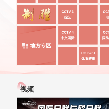
CCTV-3
CCT
综艺
电
CCTV-4
CCT
中文国际
国防
地方专区
CCTV-5+
体育赛事
视频