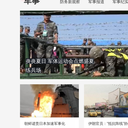
军事
防务新观察
军事报道
军事纪
炎炎夏日 军体运动会点燃盛夏
练兵场
朝鲜谴责日本加速军事化
伊朗官员：“抵抗阵线”