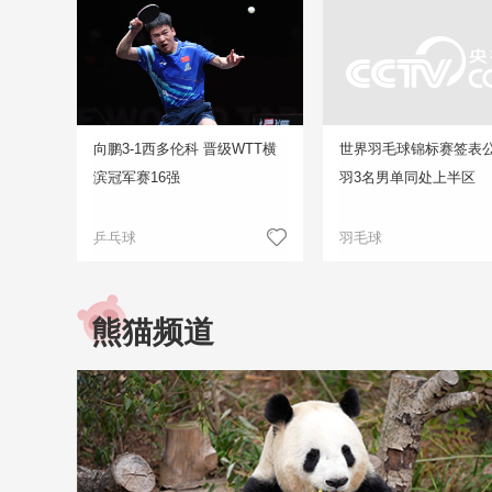
向鹏3-1西多伦科 晋级WTT横
世界羽毛球锦标赛签表公
滨冠军赛16强
羽3名男单同处上半区
乒乓球
羽毛球
熊猫频道