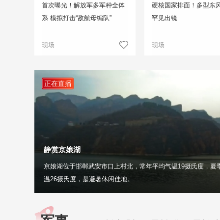
首次曝光！解放军多军种全体
硬核国家排面！多型东
系 模拟打击“敌航母编队”
罕见出镜
现场
现场
正在直播
静赏京娘湖
京娘湖位于邯郸武安市口上村北，常年平均气温19摄氏度，夏
温26摄氏度，是避暑休闲佳地。