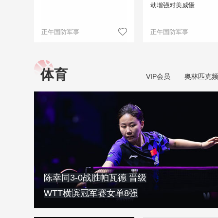
动增强对美威慑
正午国防军事
正午国防军事
体育
VIP会员
奥林匹克
陈幸同3-0战胜帕瓦德 晋级
WTT横滨冠军赛女单8强