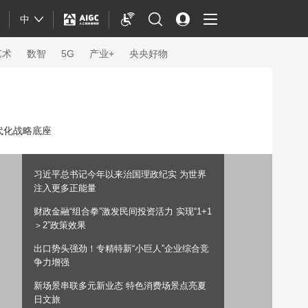
中
艺术
数智
5G
产业+
央央好物
代化战略底座
习近平总书记今年以来治国理政纪实 为世界
注入更多正能量
财政金融“组合拳”激发民间投资活力 实现“1+1
＞2”政策效果
出口势头强劲！专精特新“小巨人”企业综合竞
争力增强
体育
新场景串联多元新业态 特色消费场景点亮夏
日文旅