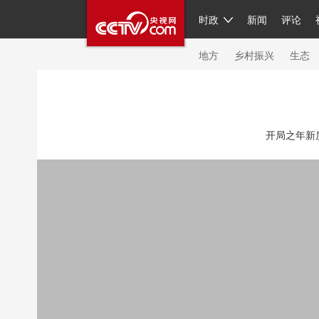
时政
新闻
评论
人民领袖习近平
直播
繁体
片库
海外频道
栏目大全
联播+
iPand
地方
乡村振兴
生态
总台春晚
网络春晚
共产党员网
秧纪
开局之年新
新闻
国内
国际
评论
经济
军事
人民领袖习近平
联播+
热解读
天天学
视频
小央视频
小央直播
直播中国
现场
前线
比划
快看
蓝海中国
体育
直播
竞猜
2026年世界杯
20
VIP会员
CCTV奥林匹克频道
生活体育大