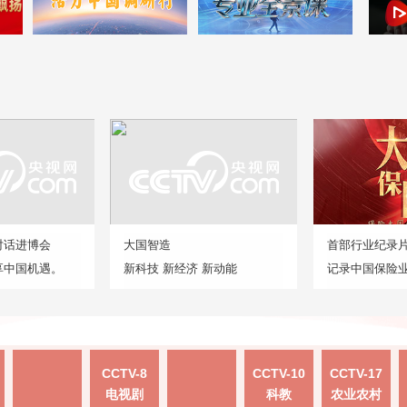
对话进博会
大国智造
首部行业纪录
享中国机遇。
新科技 新经济 新动能
记录中国保险
CCTV-8
CCTV-10
CCTV-17
电视剧
科教
农业农村