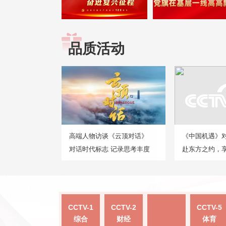
品质活动
高端人物访谈《云顶对话》
《中国机遇》
对话时代标志 记录思考丰度
赴东方之约，
CCTV-1
CCTV-2
CCTV-5
综合
财经
体育