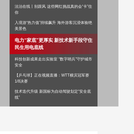
法治在线丨别跟风 这些网红挑战真的会“卡”住
艺术
汽车
数智
5G
产业+
你
时尚
天气
才艺
网展
央央好物
入境游“热力值”持续飙升 海外游客沉浸体验绝
美景色
电力“家底”更厚实 新技术新手段守住
民生用电底线
科技创新成果走出实验室 “数字哨兵”守护城市
安全
【乒乓球】正在视频直播：WTT横滨冠军赛
1/8决赛
技术迭代升级 新国标为自动驾驶划定“安全底
线”