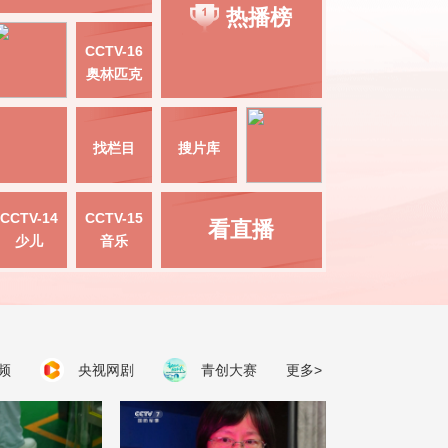
热播榜
CCTV-16
奥林匹克
找栏目
搜片库
CCTV-14
CCTV-15
看直播
少儿
音乐
频
央视网剧
青创大赛
更多>