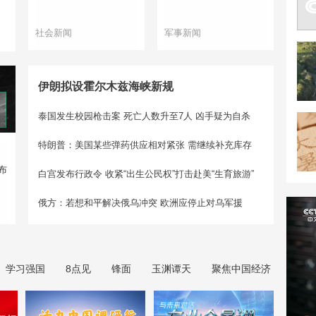
社会新闻
军事新闻
伊朗拟设霍尔木兹海峡新规
泰国发生校园枪击案 死亡人数升至7人
凶手疑为自杀
特朗普：美国某些弹药供应相对紧张 需继续补充库存
布
白宫发布行政令 收紧“出生公民权”打击赴美“生育旅游”
俄方：若想和平解决俄乌冲突 欧洲应停止对乌军援
学习强国
8点见
锋面
玉渊谭天
聚焦中国经济