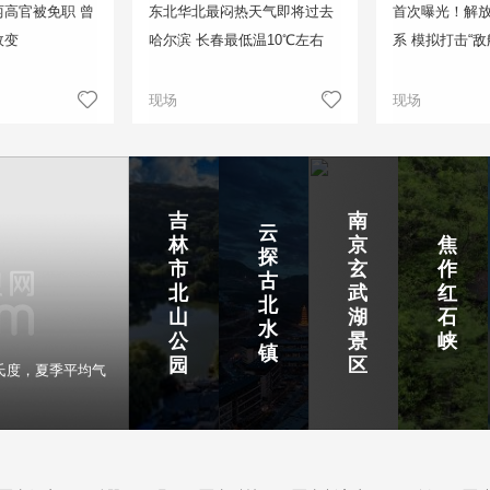
高官被免职 曾
东北华北最闷热天气即将过去
首次曝光！解
政变
哈尔滨 长春最低温10℃左右
系 模拟打击“敌
现场
现场
吉
南
云
林
京
焦
探
市
玄
作
古
北
武
红
北
山
湖
石
水
公
景
峡
镇
园
区
氏度，夏季平均气