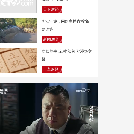
天下财经
浙江宁波：网络主播直播“荒
岛改造”
新闻30分
立秋养生 应对“秋包伏”湿热交
替
正点财经