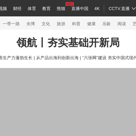
视频
财经
体育
教育
熊猫
直播中国
4K
CCTV.直播
a
中国领导人
节目单
English
听音
Монгол
央视快评
微视频
习式妙语
主持人
下载央视影音
热解读
天天学习
一带一路
央博
文化
旅游
科普
健康
乐龄
阅读
领航丨夯实基础开新局
录
纪录片网
国家大剧院
大型活动
质生产力蓬勃生长 |
从产品出海到创新出海 |
“六张网”建设 夯实中国式现
科技
法治
文娱
人物
公益
图片
习
习式妙语
央视快评
央视网评
光华锐评
锋面
熊猫频道
VR/AR
4K专区
全景新闻
新兵请入列
人生第一次
人生第二次
26年冬奥会
CBA
NBA
中超
国足
国际足球
网球
综合
会
体育江湖
文化体育
冰雪道路
足球道路