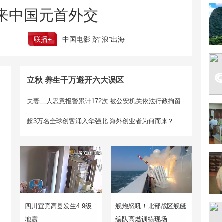
来中国元首外交
联播+
中国电影 踏“浪”出海
立秋 养生千万避开六大误区
夫妻二人恶意报警累计172次 被公安机关依法行政拘留
超3万名全球创客涌入华强北 海外创业者为何而来？
四川宜宾高县发生4.9级
舰炮怒吼！北部战区舰艇
地震
编队高燃训练现场