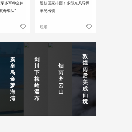
放军多军种全体
硬核国家排面！多型东风导弹
航母编队”
罕见出镜
现场
敦
秦
剑
煌
皇
川
烟
雨
岛
下
雨
后
金
梅
齐
美
梦
岭
云
成
海
瀑
山
仙
湾
布
境