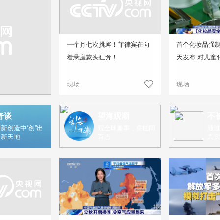
一个月七次挑衅！菲律宾在向
首个化妆品强
着悬崖蒙头狂奔！
天发布 对儿童
现场
现场
奇谈
望海观潮
不
新创造中“创”出
观全球趣事，察世间
通过
片新天地
百态
真实