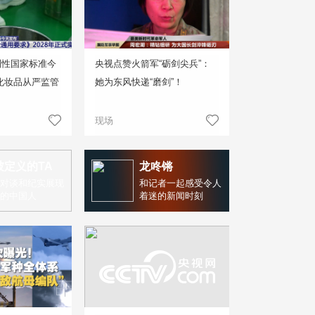
制性国家标准今
央视点赞火箭军“砺剑尖兵”：
化妆品从严监管
她为东风快递“磨剑”！
现场
被定义的TA
龙咚锵
对谈和纪实展现
和记者一起感受令人
的中国人
着迷的新闻时刻