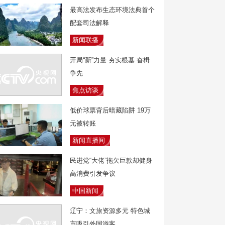
最高法发布生态环境法典首个
配套司法解释
新闻联播
开局“新”力量 夯实根基 奋楫
争先
焦点访谈
低价球票背后暗藏陷阱 19万
元被转账
新闻直播间
民进党“大佬”拖欠巨款却健身
高消费引发争议
中国新闻
辽宁：文旅资源多元 特色城
市吸引外国游客