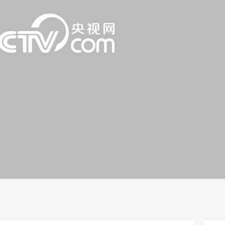
一路
央博
非遗
文化
旅游
科普
健康
乐龄
阅读
话
云起
超级工厂
智敬中国
全民健康
颜选攻略
海洋
片库
热播榜
总台企业白名单