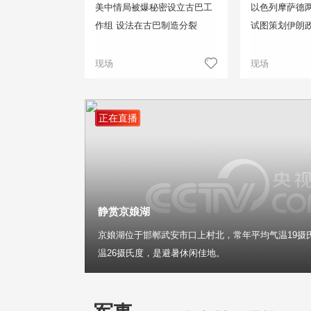
美中情局被爆秘密设立古巴工
以色列摩萨德两
作组 设法在古巴制造分裂
试图策划伊朗
现场
现场
正在直播
静赏京娘湖
京娘湖位于邯郸武安市口上村北，常年平均气温19摄
温26摄氏度，是避暑休闲佳地。