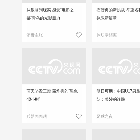
从银幕到现实 感受“电影之
石智勇的新挑战 举重名
都”青岛的光影魔力
执教新篇章
消费主张
体坛零距离
两天坠毁三架 轰炸机的“黑色
明日可期！中国U17男
48小时”
队：美妙的连胜
兵器面面观
足球之夜