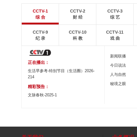
青岛港今年新辟16条国际航线
河北承德：金山
CCTV-1
CCTV-2
CCTV-3
8月5日，“科伦坡”轮缓缓驶离山东港口青岛港前湾联
8月6日，河北承德，
综 合
财 经
综 艺
合集装箱码头。
下，呈现出雄浑壮阔的
CCTV-9
CCTV-10
CCTV-11
纪 录
科 教
戏 曲
新闻联播
正在播出：
今日说法
生活早参考-特别节目（生活圈）2026-
人与自然
214
秘境之眼
精彩预告：
文脉春秋-2025-1