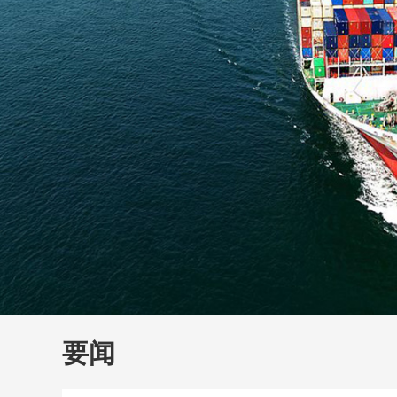
财经
教育
乡村振兴
生态环境
一带一路
大国智造
大国展会
大国保险
云顶对话
云
CCTV.节目官网
直播
节目单
栏目
片库
要闻