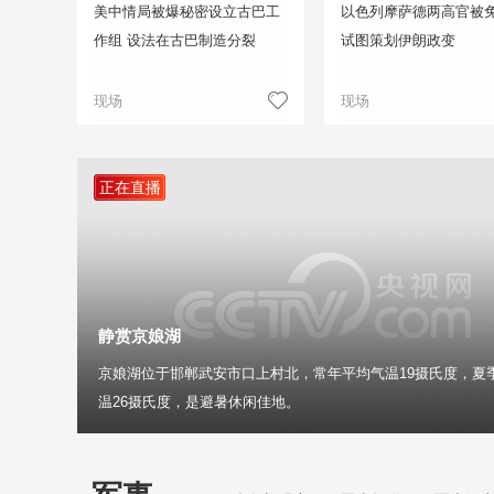
美中情局被爆秘密设立古巴工
以色列摩萨德两高官被免
作组 设法在古巴制造分裂
试图策划伊朗政变
现场
现场
正在直播
静赏京娘湖
京娘湖位于邯郸武安市口上村北，常年平均气温19摄氏度，夏
温26摄氏度，是避暑休闲佳地。