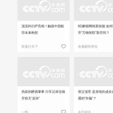
顶流科幻IP亮相！触摸中国航
6G解锁网络新技能 如
空未来构想
开“万物智联”新空间？
军迷行天下
央视财经评论
伪装的醉酒肇事 行车记录仪揭
替父顶罪 是亲情的成全
开惊天“反转”
通的“诈骗”？
一线
今日说法