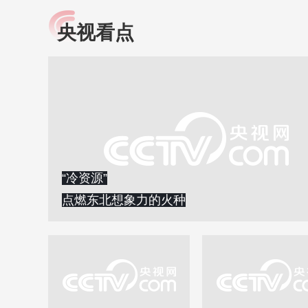
央视看点
小央视频
全民健康
央视网原创视频子品牌，
提高全民健康素养水
以更加贴近年轻人的视
助力“健康中国2030”
角，有趣、有料、有故事
略。央视网《全民健
的方式解读时代。
康》，向所有人分享
知识！
“冷资源”
点燃东北想象力的火种