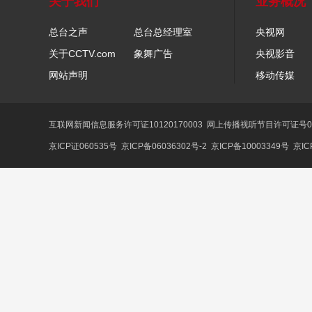
关于我们
业务概况
总台之声
总台总经理室
央视网
关于CCTV.com
象舞广告
央视影音
网站声明
移动传媒
互联网新闻信息服务许可证10120170003
网上传播视听节目许可证号01
京ICP证060535号
京ICP备06036302号-2
京ICP备10003349号
京IC