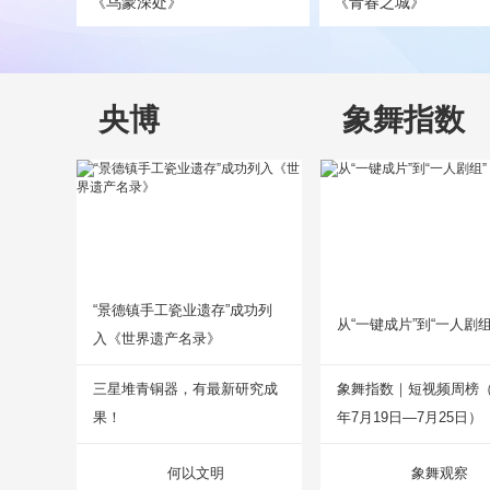
《乌蒙深处》
《青春之城》
央博
象舞指数
“景德镇手工瓷业遗存”成功列
从“一键成片”到“一人剧组
入《世界遗产名录》
三星堆青铜器，有最新研究成
象舞指数｜短视频周榜（2
果！
年7月19日—7月25日）
何以文明
象舞观察