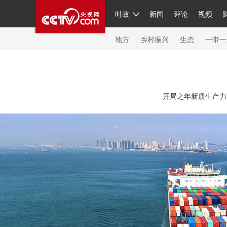
时政
新闻
评论
视频
人民领袖习近平
直播
繁体
片库
海外频道
栏目大全
联播+
iPanda
中国领
节目单
Engl
地方
乡村振兴
生态
一带一
总台春晚
网络春晚
共产党员网
秧纪录
纪
开局之年新质生产力蓬
新闻
国内
国际
评论
经济
军事
科技
人民领袖习近平
联播+
热解读
天天学习
习
视频
小央视频
小央直播
直播中国
熊猫频
现场
前线
比划
快看
蓝海中国
新兵请入
体育
直播
竞猜
2026年世界杯
2026年冬奥
VIP会员
CCTV奥林匹克频道
生活体育大会
体