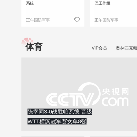
系统
巴工作组
正午国防军事
正午国防军事
体育
VIP会员
奥林匹克
陈幸同3-0战胜帕瓦德 晋级
WTT横滨冠军赛女单8强