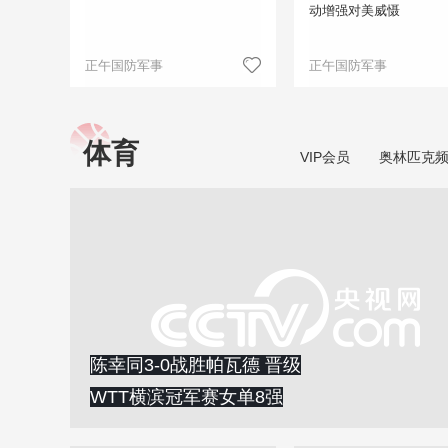
动增强对美威慑
正午国防军事
正午国防军事
体育
VIP会员
奥林匹克
陈幸同3-0战胜帕瓦德 晋级
WTT横滨冠军赛女单8强