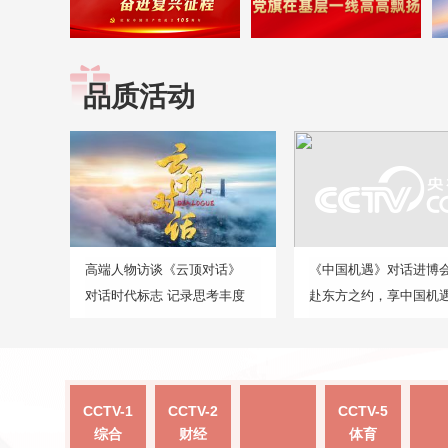
品质活动
高端人物访谈《云顶对话》
《中国机遇》对话进博
对话时代标志 记录思考丰度
赴东方之约，享中国机
CCTV-1
CCTV-2
CCTV-5
综合
财经
体育