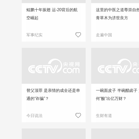
鲲鹏十年振翅 运-20背后的航
这里的中医之道尊崇自然
空崛起
青草木为济世良方
军事纪实
走遍中国
替父顶罪 是亲情的成全还是串
一碗面皮子 半碗醋卤子
通的“诈骗”？
何“酸”出亿万财？
今日说法
生财有道