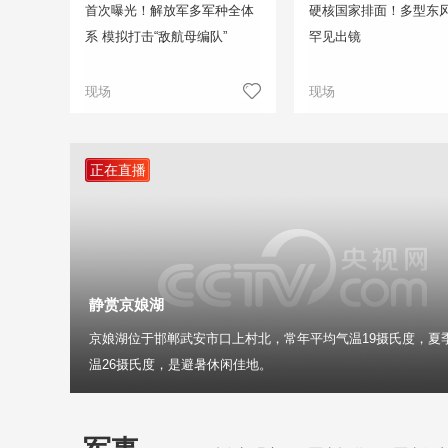
首次曝光！解放军多军种全体
硬核国家排面！多型东
系 模拟打击“敌航母编队”
罕见出镜
现场
现场
正在直播
静赏京娘湖
京娘湖位于邯郸武安市口上村北，常年平均气温19摄氏度，夏
温26摄氏度，是避暑休闲佳地。