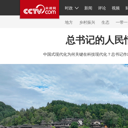
时政
新闻
评论
视频
人民领袖习近平
直播
繁体
片库
海外频道
栏目大全
联播+
iPanda
中国领
节目单
Engl
地方
乡村振兴
生态
一带一
总书记的人民
总台春晚
网络春晚
共产党员网
秧纪录
纪
中国式现代化为何关键在科技现代化？总书记作
新闻
国内
国际
评论
经济
军事
科技
人民领袖习近平
联播+
热解读
天天学习
习
视频
小央视频
小央直播
直播中国
熊猫频
现场
前线
比划
快看
蓝海中国
新兵请入
体育
直播
竞猜
2026年世界杯
2026年冬奥
VIP会员
CCTV奥林匹克频道
生活体育大会
体