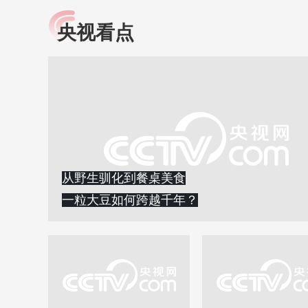
央视看点
小央视频
全民健康
央视网原创视频子品牌，
提高全民健康素养水
以更加贴近年轻人的视
助力“健康中国2030”
角，有趣、有料、有故事
略。央视网《全民健
的方式解读时代。
康》，向所有人分享
知识！
从野生驯化到餐桌美食
一粒大豆如何跨越千年？