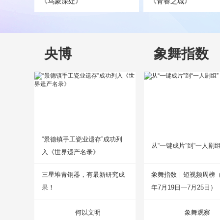
《乌蒙深处》
《青春之城》
央博
象舞指数
“景德镇手工瓷业遗存”成功列
从“一键成片”到“一人剧组
入《世界遗产名录》
三星堆青铜器，有最新研究成
象舞指数｜短视频周榜（2
果！
年7月19日—7月25日）
何以文明
象舞观察