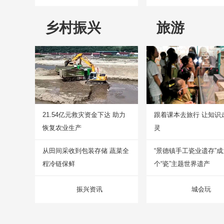
乡村振兴
旅游
21.54亿元救灾资金下达 助力
跟着课本去旅行 让知识
恢复农业生产
灵
从田间采收到包装存储 蔬菜全
“景德镇手工瓷业遗存”
程冷链保鲜
个“瓷”主题世界遗产
振兴资讯
城会玩