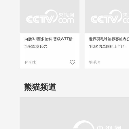
向鹏3-1西多伦科 晋级WTT横
世界羽毛球锦标赛签表公
滨冠军赛16强
羽3名男单同处上半区
乒乓球
羽毛球
熊猫频道