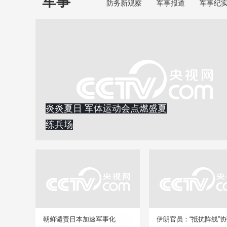
军事
防务新观察
军事报道
军事纪
炎炎夏日 军体运动会点燃盛夏
练兵场
朝鲜谴责日本加速军事化
伊朗官员：“抵抗阵线”