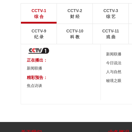
“空中校车”托举云端求学路
四川眉山：瓦屋
CCTV-1
CCTV-2
CCTV-3
二号悬崖电梯“扶摇梯”近日正式投运，将山乡学子单
瓦屋山雄浑平顶与峨眉
综 合
财 经
综 艺
程3个多小时的求学路缩减至30分钟。
熠生辉。
CCTV-9
CCTV-10
CCTV-11
纪 录
科 教
戏 曲
新闻联播
正在播出：
今日说法
新闻联播
人与自然
精彩预告：
秘境之眼
焦点访谈