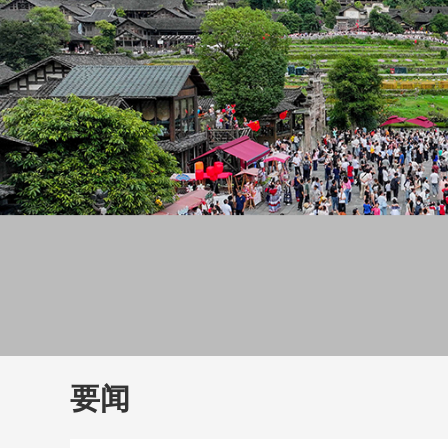
财经
教育
乡村振兴
生态环境
一带一路
大国智造
大国展会
大国保险
云顶对话
云
CCTV.节目官网
直播
节目单
栏目
片库
要闻