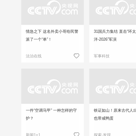
情急之下 这名外卖小哥给民警
31国兵力集结 直击“环
派了一个“单”！
洋-2026”军演
法治在线
军事科技
一件“空调马甲” 一种怎样的守
铁证如山！原来古代人
护？
也带咸鸭蛋
新闻1+1
探索·发现