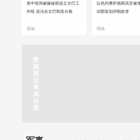
美中情局被爆秘密设立古巴工
以色列摩萨德两高官被免
作组 设法在古巴制造分裂
试图策划伊朗政变
现场
现场
正在直播
敦
吉
南
秦
剑
云
煌
林
京
焦
皇
川
烟
探
雨
市
玄
作
岛
下
雨
古
后
北
武
红
金
梅
齐
北
美
山
湖
石
梦
岭
云
水
成
静赏京娘湖
公
景
峡
海
瀑
山
镇
仙
园
区
湾
布
京娘湖位于邯郸武安市口上村北，常年平均气温19摄氏度，夏
境
温26摄氏度，是避暑休闲佳地。