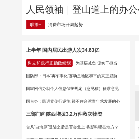
人民领袖｜登山道上的办公
联播+
消费市场开局起势
上半年 国内居民出游人次34.63亿
树立和践行正确政绩观
为基层减负 促实干担当
国防部：日本“再军事化”妄动是地区和平的真正威胁
国家网信办就个人信息保护规定（意见稿）征求意见
国台办：民进党倒行逆施 锁不住台湾青年求发展的心
三部门向陕西增拨3.2万件救灾物资
台风“白海豚”登陆之后是否会北上 将影响哪些地方？