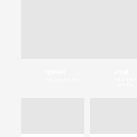
此刻中国
AI奇谈
一刻之内 读懂中国
在创新创造中
一片新天地