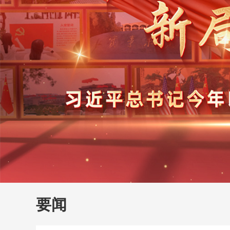
财经
教育
乡村振兴
生态环境
一带一路
大国智造
大国展会
大国保险
云顶对话
云
CCTV.节目官网
直播
节目单
栏目
片库
要闻