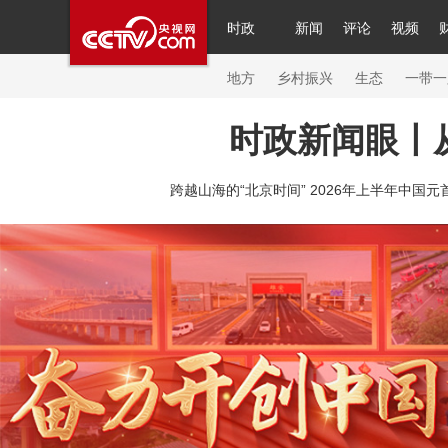
时政
新闻
评论
视频
人民领袖习近平
直播
繁体
片库
海外频道
栏目大全
联播+
iPanda
中国领
节目单
Engl
地方
乡村振兴
生态
一带一
时政新闻眼丨
总台春晚
网络春晚
共产党员网
秧纪录
纪
跨越山海的“北京时间” 2026年上半年中国元
新闻
国内
国际
评论
经济
军事
科技
人民领袖习近平
联播+
热解读
天天学习
习
视频
小央视频
小央直播
直播中国
熊猫频
现场
前线
比划
快看
蓝海中国
新兵请入
体育
直播
竞猜
2026年世界杯
2026年冬奥
VIP会员
CCTV奥林匹克频道
生活体育大会
体